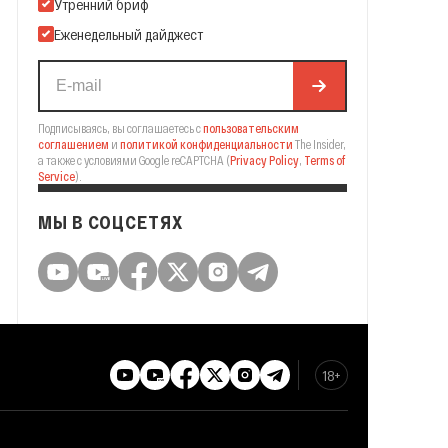
Подпишитесь на нашу Email-рассылку
Утренний бриф
Еженедельный дайджест
Подписываясь, вы соглашаетесь с
пользовательским
соглашением
и
политикой конфиденциальности
The Insider,
а также с условиями Google reCAPTCHA
(
Privacy Policy
,
Terms of
Service
).
МЫ В СОЦСЕТЯХ
18+