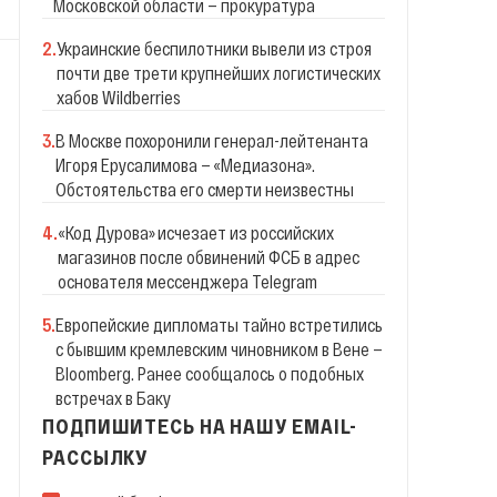
Московской области — прокуратура
2
.
Украинские беспилотники вывели из строя
почти две трети крупнейших логистических
хабов Wildberries
3
.
В Москве похоронили генерал-лейтенанта
Игоря Ерусалимова — «Медиазона».
Обстоятельства его смерти неизвестны
4
.
«Код Дурова» исчезает из российских
магазинов после обвинений ФСБ в адрес
основателя мессенджера Telegram
5
.
Европейские дипломаты тайно встретились
с бывшим кремлевским чиновником в Вене —
Bloomberg. Ранее сообщалось о подобных
встречах в Баку
ПОДПИШИТЕСЬ НА НАШУ EMAIL-
РАССЫЛКУ