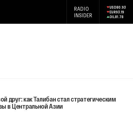
USD
80.93
RADIO
EUR
93.19
INSIDER
OIL
81.78
вой друг: как Талибан стал стратегическим
ы в Центральной Азии