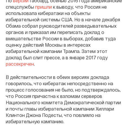
По
версии
Габбард, осенью 2016 года американские
спецслужбы
пришли
к выводу, что Россия не
использовала кибератаки на объекты
избирательной системы США. Но в начале декабря
Обама собрал руководителей разведывательных
органов и приказал им переписать доклад о
вмешательстве России в выборах, добавив туда
оценку действий Москвы в интересах
избирательной кампании Трампа. Затем этот
доклад был слит прессе, а в январе 2017 году
рассекречен
.
В действительности в обеих версиях доклада
говорилось, что кибератак непосредственно на
процесс голосования не было, но подтверждалось,
что Россия причастна к взломам серверов
Национального комитета Демократической партии
и почты главы избирательной кампании Хиллари
Клинтон Джона Подесты, что повлияло на
избирательную кампанию.