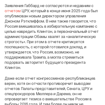
Заявления Габбард не согласуются и недавним с
отчетом
ЦРУ, который в конце июня 2025 года был
опубликован новым директором управления
Джоном Рэтклиффом. В нем также говорится, что
Россия вмешивалась в избирательную кампанию с
целью навредить Клинтон, а первоначальный отчет
администрации Обамы хвалят за «аналитическую
строгость». При этом в отчете критикуется
поспешность, с которой готовился доклад, и
утверждается, что Россия, возможно, не
поддерживала Трампа, а могла стремиться
подорвать авторитет будущего президента
Клинтон.
Даже если отчет конгрессменов-республиканцев
верен, хотя он отчасти противоречит выводам
отчетов Палаты представителей, Сената, ЦРУ и
спецпрокуроров Мюллера и Дарема, он не
опровергает тезиса о вмешательстве России в
выборы 2016 года. И тем более он никак не