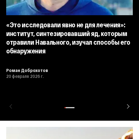
«Это исследовали явно не для лечения»:
институт, синтезировавший яд, которым
отравили Навального, изучал способы его
обнаружения
«
б
Роман Доброхотов
Th
20 февраля 2026 г.
Н
Ро
29