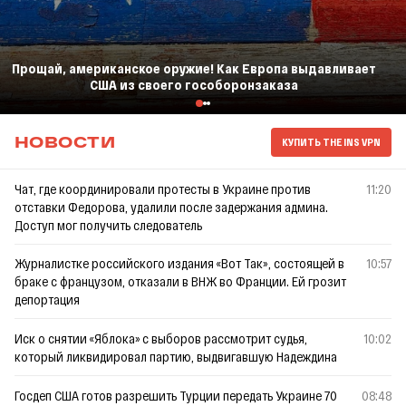
Прощай, американское оружие! Как Европа выдавливает
США из своего гособоронзаказа
КУПИТЬ THE INS VPN
НОВОСТИ
Чат, где координировали протесты в Украине против
11:20
отставки Федорова, удалили после задержания админа.
Доступ мог получить следователь
Журналистке российского издания «Вот Так», состоящей в
10:57
браке с французом, отказали в ВНЖ во Франции. Ей грозит
депортация
Иск о снятии «Яблока» с выборов рассмотрит судья,
10:02
который ликвидировал партию, выдвигавшую Надеждина
Госдеп США готов разрешить Турции передать Украине 70
08:48