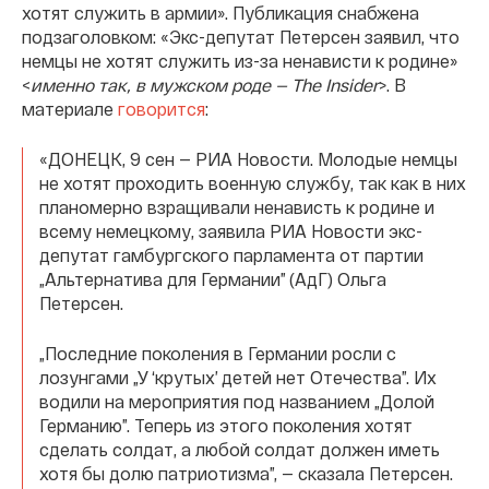
хотят служить в армии». Публикация снабжена
подзаголовком: «Экс-депутат Петерсен заявил, что
немцы не хотят служить из-за ненависти к родине»
<
именно так, в мужском роде — The Insider
>. В
материале
говорится
:
«ДОНЕЦК, 9 сен — РИА Новости. Молодые немцы
не хотят проходить военную службу, так как в них
планомерно взращивали ненависть к родине и
всему немецкому, заявила РИА Новости экс-
депутат гамбургского парламента от партии
„Альтернатива для Германии” (АдГ) Ольга
Петерсен.
„Последние поколения в Германии росли с
лозунгами „У ‘крутых’ детей нет Отечества”. Их
водили на мероприятия под названием „Долой
Германию”. Теперь из этого поколения хотят
сделать солдат, а любой солдат должен иметь
хотя бы долю патриотизма”, — сказала Петерсен.