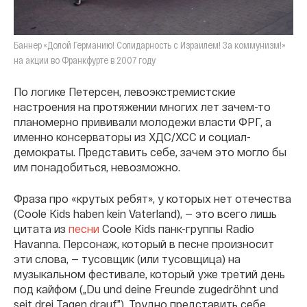
Баннер «Долой Германию! Солидарность с Израилем! За коммунизм!»
на акции во Франкфурте в 2007 году
По логике Петерсен, левоэкстремистские
настроения на протяжении многих лет зачем-то
планомерно прививали молодежи власти ФРГ, а
именно консерваторы из ХДС/ХСС и социал-
демократы. Представить себе, зачем это могло бы
им понадобиться, невозможно.
Фраза про «крутых ребят», у которых нет отечества
(Coole Kids haben kein Vaterland), — это всего лишь
цитата из
песни
Coole Kids панк-группы Radio
Havanna. Персонаж, который в песне произносит
эти слова, — тусовщик (или тусовщица) на
музыкальном фестивале, который уже третий день
под кайфом („Du und deine Freunde zugedröhnt und
seit drei Tagen drauf”). Трудно представить себе,