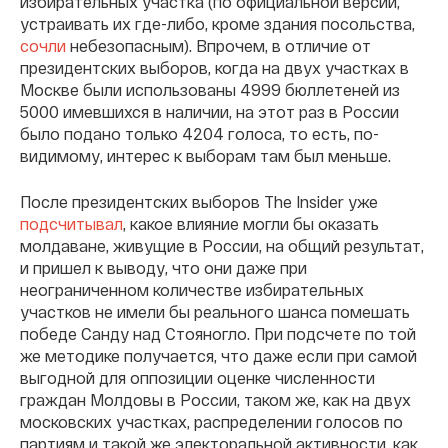
избирательных участка (по официальной версии,
устраивать их где-либо, кроме здания посольства,
сочли
небезопасным). Впрочем, в отличие от
президентских выборов, когда на двух участках в
Москве были использованы 4999 бюллетеней из
5000 имевшихся в наличии, на этот раз в России
было подано только 4204 голоса, то есть, по-
видимому, интерес к выборам там был меньше.
После президентских выборов The Insider уже
подсчитывал
, какое влияние могли бы оказать
молдаване, живущие в России, на общий результат,
и пришел к выводу, что они даже при
неограниченном количестве избирательных
участков не имели бы реального шанса помешать
победе Санду над Стояногло. При подсчете по той
же методике получается, что даже если при самой
выгодной для оппозиции оценке численности
граждан Молдовы в России, таком же, как на двух
московских участках, распределении голосов по
партиям и такой же электоральной активности, как