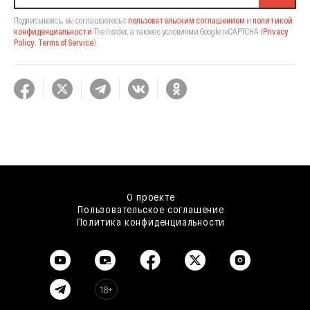
Подписываясь, вы соглашаетесь с
пользовательским соглашением
и
политикой
конфиденциальности
The Insider,
а также с условиями Google reCAPTCHA
(
Privacy
Policy
,
Terms of Service
).
О проекте
Пользовательское соглашение
Политика конфиденциальности
18+