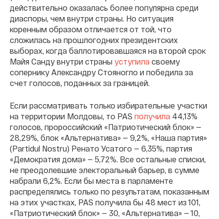
действительно оказалась более популярна среди
диаспоры, чем внутри страны. Но ситуация
коренным образом отличается от той, что
сложилась на прошлогодних президентских
выборах, когда баллотировавшаяся на второй срок
Майя Санду внутри страны
уступила
своему
сопернику Александру Стояногло и победила за
счет голосов, поданных за границей.
Если рассматривать только избирательные участки
на территории Молдовы, то PAS
получила
44,13%
голосов, пророссийский «Патриотический блок» —
28,29%, блок «Альтернатива» — 9,2%, «Наша партия»
(Partidul Nostru) Ренато Усатого — 6,35%, партия
«Демократия дома» — 5,72%. Все остальные списки,
не преодолевшие электоральный барьер, в сумме
набрали 6,2%. Если бы места в парламенте
распределялись только по результатам, показанным
на этих участках, PAS получила бы 48 мест из 101,
«Патриотический блок» — 30, «Альтернатива» — 10,