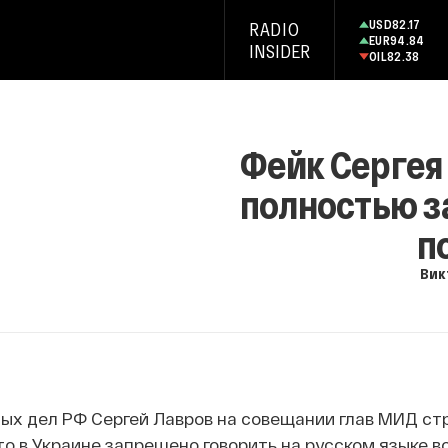
USD
82.17
RADIO
EUR
94.84
INSIDER
OIL
82.38
Фейк Сергея 
полностью з
п
Вик
ых дел РФ Сергей Лавров на совещании глав МИД ст
то в Украине запрещено говорить на русском языке во