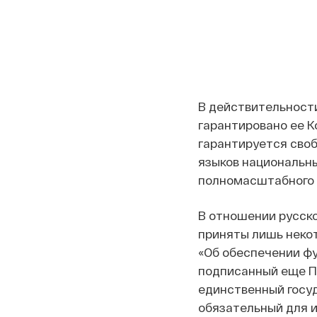
В действительности
гарантировано ее К
гарантируется своб
языков национальн
полномасштабного в
В отношении русск
приняты лишь некот
«Об обеспечении фу
подписанный еще Пе
единственный госуд
обязательный для и