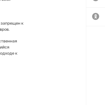
 запрещен к
вров.
ственная
щийся
подходе к