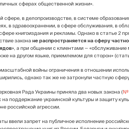
бличных сферах общественной жизни».
ой сфере, в делопроизводстве, в системе образования
х, в здравоохранении, в сфере обслуживания, в обла
 сфере книгоиздания и рекламы. Однако в статье 2 п
йствие закона
не распространяется на сферу частн
рядов
», а при общении с клиентами — «обслуживание
же на другом языке, приемлемом для сторон» (стать
омасштабной войны ограничения в отношении испол
ширились, однако так же не затронули частную сфер
Верховная Рада Украины приняла два новых закона (
№ 
х на поддержание украинской культуры и защиту кул
не российской агрессии.
аты ввели запрет на публичное исполнение российск
распространение книг из России, Беларуси и оккупи