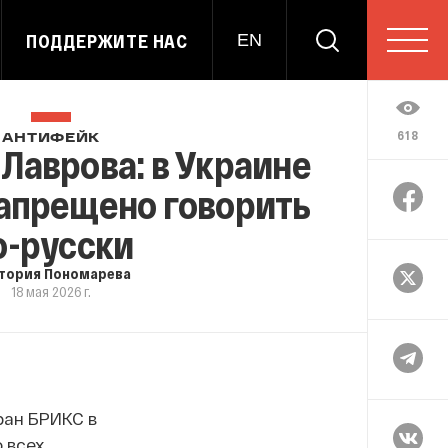
ПОДДЕРЖИТЕ НАС
EN
618
АНТИФЕЙК
Лаврова: в Украине
апрещено говорить
о-русски
тория Пономарева
18 мая 2026 г.
ран БРИКС в
 всех