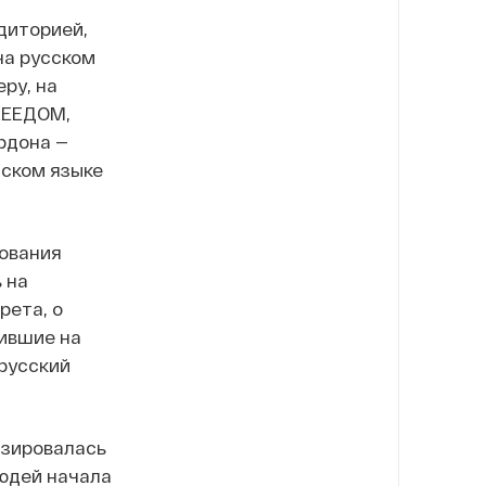
диторией,
на русском
ру, на
REEДОМ,
рдона —
сском языке
ования
 на
рета, о
рившие на
 русский
изировалась
людей начала