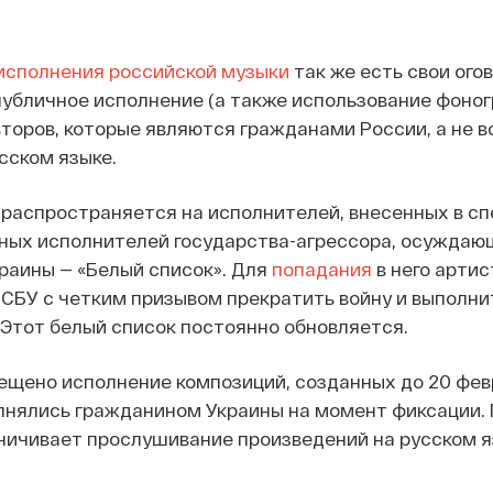
 исполнения российской музыки
так же есть свои огов
публичное исполнение (а также использование фоно
второв, которые являются гражданами России, а не в
сском языке.
 распространяется на исполнителей, внесенных в с
ных исполнителей государства-агрессора, осуждаю
раины — «Белый список». Для
попадания
в него арти
 СБУ с четким призывом прекратить войну и выполни
 Этот белый список постоянно обновляется.
рещено исполнение композиций, созданных до 20 фев
олнялись гражданином Украины на момент фиксации.
аничивает прослушивание произведений на русском я