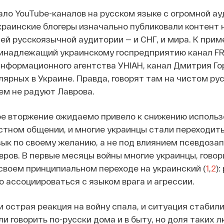
ало YouTube-каналов на русском языке с огромной ау
краинские блогеры изначально публиковали контент 
ей русскоязычной аудитории — и СНГ, и мира. К приме
инадлежащий украинскому госпредприятию канал F
информационного агентства УНІАН, канал Дмитрия Го
лярных в Украине. Правда, говорят там на чистом ру
ем не радуют Лаврова.
ое вторжение ожидаемо привело к снижению использ
астном общении, и многие украинцы стали переходить
ык по своему желанию, а не под влиянием псевдозап
вров. В первые месяцы войны многие украинцы, гово
 своем принципиальном переходе на украинский (
1
,
2
):
о ассоциироваться с языком врага и агрессии.
 острая реакция на войну спала, и ситуация стабил
и говорить по-русски дома и в быту, но доля таких 