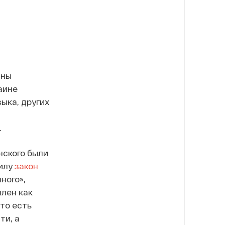
ины
раине
ыка, других
.
нского были
силу
закон
ного»,
лен как
то есть
ти, а