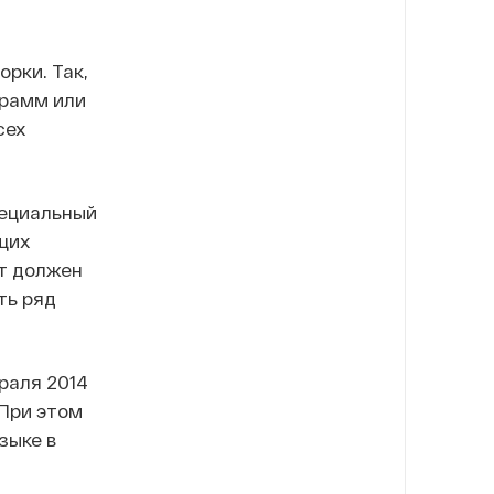
орки. Так,
грамм или
сех
пециальный
щих
ст должен
ть ряд
раля 2014
 При этом
зыке в