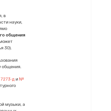
, в
сти науки,
рямо
ого общения
 может
я 30).
ьзования
у общения.
7273-д
и
№
ьтурного
ой музыки, а
рованных