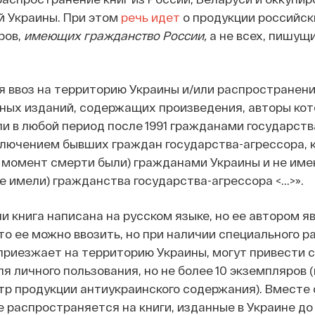
й Украины. При этом
речь идет
о продукции российск
ров,
имеющих гражданство России,
а не всех, пишущ
ся ввоз на территорию Украины и/или распространени
ных изданий, содержащих произведения, авторы ко
и в любой период после 1991 гражданами государств
сключением бывших граждан государства-агрессора, 
 момент смерти были) гражданами Украины и не име
 имели) гражданства государства-агрессора <...>».
и книга написана на русском языке, но ее автором я
то ее можно ввозить, но при наличии специального 
о приезжает на территорию Украины, могут привести с
я личного пользования, но не более 10 экземпляров (
тр продукции антиукраинского содержания). Вместе 
е распространяется на книги, изданные в Украине до 