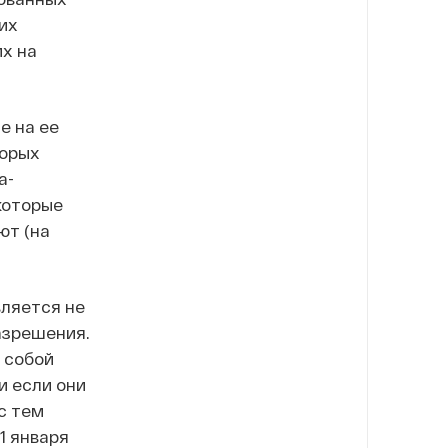
их
их на
е на ее
торых
а-
которые
ют (на
вляется не
разрешения.
 собой
и если они
с тем
1 января