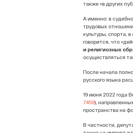
также «в других пу
А именно: в судебн
трудовых отношения
культуры, спорта, в
говорится, что «де
и религиозных об
осуществляться так
После начала полн
русского языка рас
19 июня 2022 года 
7459
), направленны
пространства на фо
В частности, депут
также на импорт и 