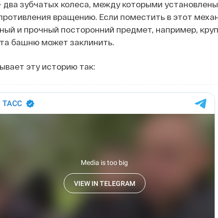
 два зубчатых колеса, между которыми установлены
противления вращению. Если поместить в этот меха
ый и прочный посторонний предмет, например, круп
ота башню может заклинить.
ывает эту историю так: