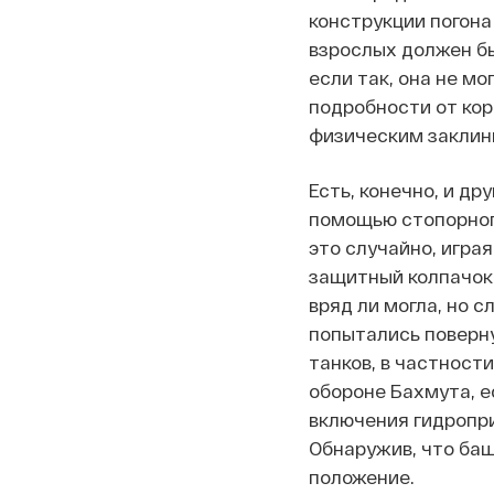
конструкции погона 
взрослых должен бы
если так, она не м
подробности от кор
физическим заклин
Есть, конечно, и д
помощью стопорног
это случайно, игра
защитный колпачок,
вряд ли могла, но 
попытались поверну
танков, в частности
обороне Бахмута, 
включения гидропр
Обнаружив, что баш
положение.