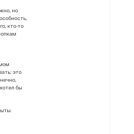
жно, но
особность,
го, кто-то
кнопкам
змом
ать: это
онечно,
 хотел бы
рыты.