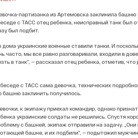
евочка-партизанка из Артемовска заклинила башню 
беседе с ТАСС отец ребенка, неисправный танк был 
азу был подбит.
 дома украинские военные ставили танки. И посколь
ь часто, мы все равно разговаривали, входили в дове
зть в танк”, — рассказал отец ребенка, отметив, что
 беседе с ТАСС сама девочка, технических подробно
о башню заклинить получилось.
евочки, к экипажу приехал командир, однако признат
ебенка украинские солдаты не решились. Спустя кор
роблему с башней, экипаж отправили на задачу. „Они
отающей башне, и их подбили”, — подытожил мужчин