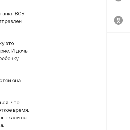
танка ВСУ.
отправлен
ку это
рие. И дочь
 ребенку
стей она
ься, что
откое время,
 выехали на
а.