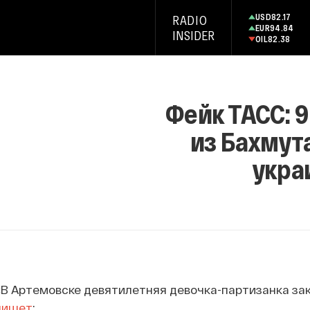
USD
82.17
RADIO
EUR
94.84
INSIDER
OIL
82.38
Фейк ТАСС: 9
из Бахмута
укра
«В Артемовске девятилетняя девочка-партизанка за
пишет
: