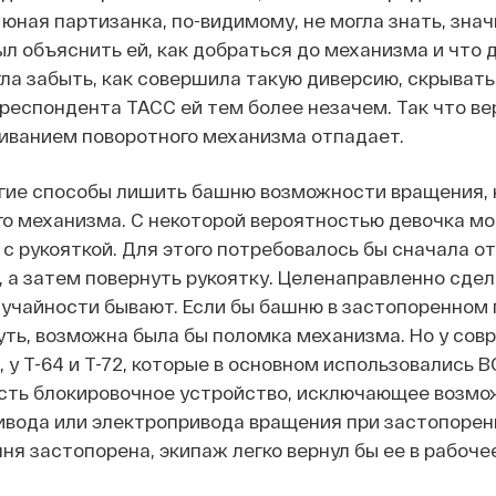
юная партизанка, по-видимому, не могла знать, значи
л объяснить ей, как добраться до механизма и что д
огла забыть, как совершила такую диверсию, скрывать
респондента ТАСС ей тем более незачем. Так что ве
иванием поворотного механизма отпадает.
ругие способы лишить башню возможности вращения, 
о механизма. С некоторой вероятностью девочка мо
я с рукояткой. Для этого потребовалось бы сначала о
 а затем повернуть рукоятку. Целенаправленно сдел
случайности бывают. Если бы башню
в застопоренном
ть, возможна была бы поломка механизма. Но у сов
, у Т-64 и Т-72, которые в основном использовались В
есть блокировочное устройство, исключающее возмо
ивода или электропривода вращения при застопорен
ня застопорена, экипаж легко вернул бы ее в рабоче