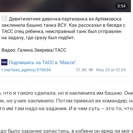
, что я такого сделала, но я заклинила им башню. Он
сяк, но у них заклинило. Потом приехал их командир, 
то им там надо на задание. И в чем суть — это то, что
о было заранее запастись, в кабине он вряд ли мог 