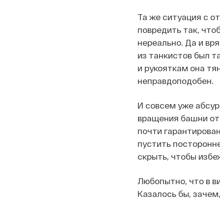
Та же ситуация с о
повредить так, что
нереально. Да и вря
из танкистов был та
и рукояткам она тян
неправдоподобен.
И совсем уже абсур
вращения башни отп
почти гарантирован
пустить посторонне
скрыть, чтобы избе
Любопытно, что в в
Казалось бы, зачем,