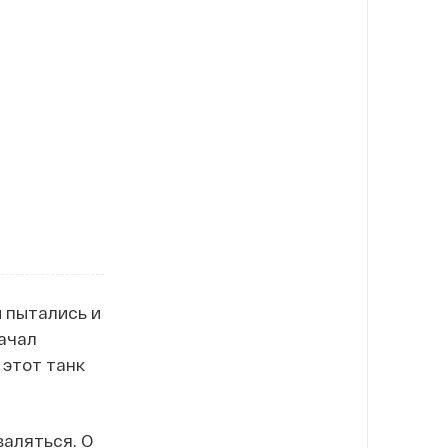
и пытались и
начал
 этот танк
валяться. О