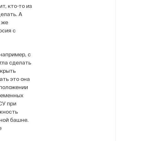
т, кто-то из
елать. А
 же
рсия с
например, с
гла сделать
ткрыть
ать это она
 положении
ременных
СУ при
жность
ной башне.
е