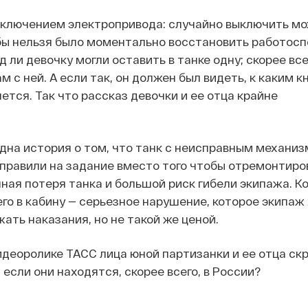
тключением электропривода: случайно выключить мо
бы нельзя было моментально восстановить работосп
д ли девочку могли оставить в танке одну; скорее все
м с ней. А если так, он должен был видеть, к каким 
ется. Так что рассказ девочки и ее отца крайне
дна история о том, что танк с неисправным механи
равили на задание вместо того чтобы отремонтиров
ная потеря танка и большой риск гибели экипажа. К
го в кабину — серьезное нарушение, которое экипаж
жать наказания, но не такой же ценой.
идеоролике ТАСС лица юной партизанки и ее отца ск
 если они находятся, скорее всего, в России?