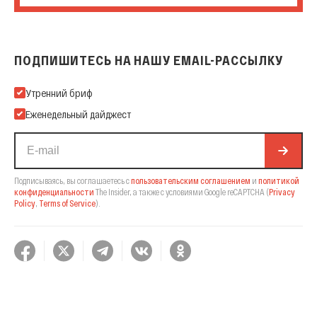
ПОДПИШИТЕСЬ НА НАШУ EMAIL-РАССЫЛКУ
Подпишитесь на нашу Email-рассылку
Утренний бриф
Еженедельный дайджест
Подписываясь, вы соглашаетесь с
пользовательским соглашением
и
политикой
конфиденциальности
The Insider,
а также с условиями Google reCAPTCHA
(
Privacy
Policy
,
Terms of Service
).