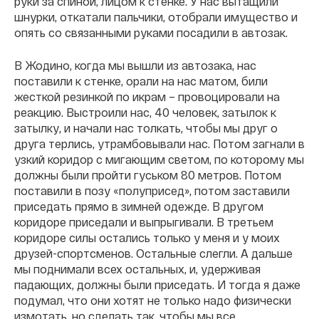
руки за спиной, лицом к стенке. У нас вытащили
шнурки, откатали пальчики, отобрали имущество и
опять со связанными руками посадили в автозак.
В Жодино, когда мы вышли из автозака, нас
поставили к стенке, орали на нас матом, били
жесткой резинкой по икрам – провоцировали на
реакцию. Выстроили нас, 40 человек, затылок к
затылку, и начали нас толкать, чтобы мы друг о
друга терлись, утрамбовывали нас. Потом загнали в
узкий коридор с мигающим светом, по которому мы
должны были пройти гуськом 80 метров. Потом
поставили в позу «полуприсед», потом заставили
приседать прямо в зимней одежде. В другом
коридоре приседали и выпрыгивали. В третьем
коридоре силы остались только у меня и у моих
друзей-спортсменов. Остальные слегли. А дальше
мы поднимали всех остальных, и, удерживая
падающих, должны были приседать. И тогда я даже
подумал, что они хотят не только надо физически
измотать, но сделать так, чтобы мы все