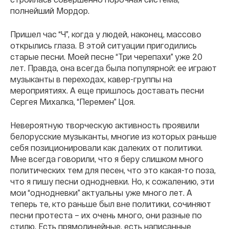
полнейший Мордор.
Пришел час “Ч”, когда у людей, наконец, массово
открылись глаза. В этой ситуации пригодились
старые песни. Моей песне “Три черепахи” уже 20
лет. Правда, она всегда была популярной: ее играют
музыканты в переходах, кавер-группы на
мероприятиях. А еще пришлось доставать песни
Сергея Михалка, “Перемен” Цоя.
Невероятную творческую активность проявили
белорусские музыканты, многие из которых раньше
себя позиционировали как далеких от политики.
Мне всегда говорили, что я беру слишком много
политических тем для песен, что это какая-то поза,
что я пишу песни однодневки. Но, к сожалению, эти
мои “однодневки” актуальны уже много лет. А
теперь те, кто раньше был вне политики, сочиняют
песни протеста – их очень много, они разные по
стилю. Есть прямолинейные, есть написанные