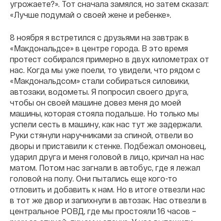
угрожаете?». Тот сначала замялся, но затем сказал:
«Лучше подумай о своей жене и ребенке».
8 ноября я встретился с друзьями на завтрак в
«Макдональдсе» в центре города. В это время
протест собирался примерно в двух километрах от
нас. Когда мы уже поели, то увидели, что рядом с
«Макдональдсом» стали собираться силовики,
автозаки, водометы. Я попросил своего друга,
чтобы он своей машине довез меня до моей
машины, которая стояла подальше. Но только мы
успели сесть в машину, как нас тут же задержали.
Руки стянули наручниками за спиной, отвели во
дворы и приставили к стенке. Подбежал омоновец,
ударил друга и меня головой в лицо, кричал на нас
матом. Потом нас загнали в автобус, где я лежал
головой на полу. Они пытались еще кого-то
отловить и добавить к нам. Но в итоге отвезли нас
в тот же двор и запихнули в автозак. Нас отвезли в
центральное РОВД, где мы простояли 16 часов –