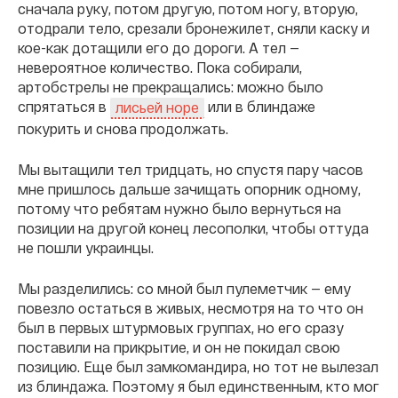
сначала руку, потом другую, потом ногу, вторую,
отодрали тело, срезали бронежилет, сняли каску и
кое-как дотащили его до дороги. А тел —
невероятное количество. Пока собирали,
артобстрелы не прекращались: можно было
спрятаться в
или в блиндаже
лисьей норе
покурить и снова продолжать.
Мы вытащили тел тридцать, но спустя пару часов
мне пришлось дальше зачищать опорник одному,
потому что ребятам нужно было вернуться на
позиции на другой конец лесополки, чтобы оттуда
не пошли украинцы.
Мы разделились: со мной был пулеметчик — ему
повезло остаться в живых, несмотря на то что он
был в первых штурмовых группах, но его сразу
поставили на прикрытие, и он не покидал свою
позицию. Еще был замкомандира, но тот не вылезал
из блиндажа. Поэтому я был единственным, кто мог