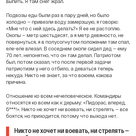
выпить. Я там снег жрал.
Подвозы еды были раз в пару дней, но было
холодно — привезли воду замерзшую, я говорю:
«Мне что с ней здесь делать?» Я ее не растоплю.
Окопы — метр шестьдесят, а я метр девяносто, не
повернуться, я в полусогнутом положении там спал,
еле-еле влезал. В соседнем окопе сидел дед — ему
70 лет, непонятно, что он там делал. Патриотом
был, потом сказал, что после первой задачи
патриотизм у него отбило, а деваться теперь
некуда. Никто не знает, за что воюем, какова
причина.
Отношение ко всем нечеловеческое. Командиры
относятся ко всем как к дерьму: «Пидорас, вперед,
б***!». Никто не хочет ни воевать, ни стрелять — все
боятся, но приходится, потому что выхода нет.
Никто не хочет ни воевать, ни стрелять —