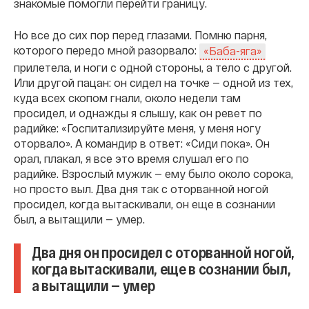
знакомые помогли перейти границу.
Но все до сих пор перед глазами. Помню парня,
которого передо мной разорвало:
«Баба-яга»
прилетела, и ноги с одной стороны, а тело с другой.
Или другой пацан: он сидел на точке — одной из тех,
куда всех скопом гнали, около недели там
просидел, и однажды я слышу, как он ревет по
радийке: «Госпитализируйте меня, у меня ногу
оторвало». А командир в ответ: «Сиди пока». Он
орал, плакал, я все это время слушал его по
радийке. Взрослый мужик — ему было около сорока,
но просто выл. Два дня так с оторванной ногой
просидел, когда вытаскивали, он еще в сознании
был, а вытащили — умер.
Два дня он просидел с оторванной ногой,
когда вытаскивали, еще в сознании был,
а вытащили — умер