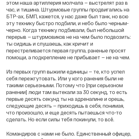
этом наша артиллерия молчала — выстрелят раз в
час, и тишина. Штурмовые группы продвигались на
БТР-ах, БМП, кажется, у нас даже был танк, но всю
эту технику быстро подбили, и небо было черным-
черно. Когда технику подбивали, был небольшой
перерыв — штурмовиков не на чем было подвозить:
ты сидишь и слушаешь, как кричит и
перестреливается первая группа, раненые просят
помощи, а подкрепление не прибывает — не на чем.
Из первых групп выжили единицы — те, кто успел
себя пережгутовать. Или у кого ранения были не
такими серьезными. Потому что [при серьезном
ранении] люди там вытекали за 30 секунд, то есть
первые десять секунд ты на адреналине и орешь,
следующие десять — приходишь в себя, понимая,
что произошло, и еще десять пытаешься что-то
сделать. Но если силы тебя покинули, то всё.
Командиров с нами не было. Единственный офицер,