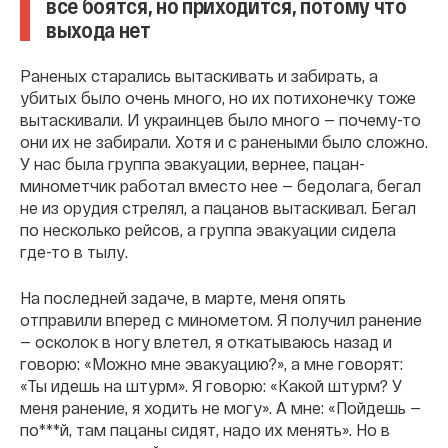
все боятся, но приходится, потому что
выхода нет
Раненых старались вытаскивать и забирать, а
убитых было очень много, но их потихонечку тоже
вытаскивали. И украинцев было много — почему-то
они их не забирали. Хотя и с ранеными было сложно.
У нас была группа эвакуации, вернее, пацан-
минометчик работал вместо нее — бедолага, бегал
не из орудия стрелял, а пацанов вытаскивал. Бегал
по несколько рейсов, а группа эвакуации сидела
где-то в тылу.
На последней задаче, в марте, меня опять
отправили вперед с минометом. Я получил ранение
— осколок в ногу влетел, я откатываюсь назад и
говорю: «Можно мне эвакуацию?», а мне говорят:
«Ты идешь на штурм». Я говорю: «Какой штурм? У
меня ранение, я ходить не могу». А мне: «Пойдешь —
по***й, там пацаны сидят, надо их менять». Но в