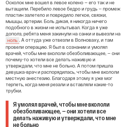
Осколок мне вошел в левое колено — его так и не
вытащили. Перебило левое бедро и грудь — промеж
пластин залетело и повредило легкое, связки,
мышцы, артерии. Боль дикая, я никогда ничего
подобного в жизни не испытывал. Когда я уже
дополз, ребята меня закинули на санки и вывезли на
. А оттуда уже отвезли в Волноваху, и там
ноль
провели операцию. Я был в сознании и умолял
врачей, чтобы мне вкололи обезболивающее, — они
почему-то хотели все делать наживую и
утверждали, что мне не больно. А потом пришла
девушка-врач и распорядилась, чтобы мне вкололи
местную анестезию. Благодаря этому я уже мог
терпеть, когда меня резали и вставляли какие-то
трубки.
Я умолял врачей, чтобы мне вкололи
обезболивающее, — они хотели все
делать наживую и утверждали, что мне
не больно