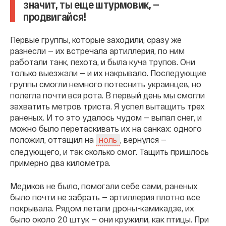
значит, ты еще штурмовик, —
продвигайся!
Первые группы, которые заходили, сразу же
разнесли — их встречала артиллерия, по ним
работали танк, пехота, и была куча трупов. Они
только выезжали — и их накрывало. Последующие
группы смогли немного потеснить украинцев, но
полегла почти вся рота. В первый день мы смогли
захватить метров триста. Я успел вытащить трех
раненых. И то это удалось чудом — выпал снег, и
можно было перетаскивать их на санках: одного
положил, оттащил на
, вернулся —
ноль
следующего, и так сколько смог. Тащить пришлось
примерно два километра.
Медиков не было, помогали себе сами, раненых
было почти не забрать — артиллерия плотно все
покрывала. Рядом летали дроны-камикадзе, их
было около 20 штук — они кружили, как птицы. При