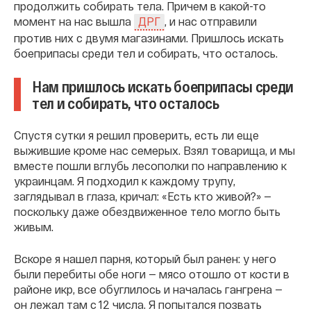
продолжить собирать тела. Причем в какой-то
момент на нас вышла
, и нас отправили
ДРГ
против них с двумя магазинами. Пришлось искать
боеприпасы среди тел и собирать, что осталось.
Нам пришлось искать боеприпасы среди
тел и собирать, что осталось
Спустя сутки я решил проверить, есть ли еще
выжившие кроме нас семерых. Взял товарища, и мы
вместе пошли вглубь лесополки по направлению к
украинцам. Я подходил к каждому трупу,
заглядывал в глаза, кричал: «Есть кто живой?» —
поскольку даже обездвиженное тело могло быть
живым.
Вскоре я нашел парня, который был ранен: у него
были перебиты обе ноги — мясо отошло от кости в
районе икр, все обуглилось и началась гангрена —
он лежал там с 12 числа. Я попытался позвать