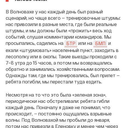
В Волновахе у нас каждый день был разный
сценарий, но чаще всего — тренировочные штурмы:
нас привозили в разные места, где были реальные
штурмы, и мы должны были «прожить» весь ход
событий, слушая комментарии командиров. Мы
просыпались, садились на
или на
и
БТР
БМП
ехали «штурмовать» населенный пункт, заходить в
лесополку или в окопы. Такие выезды проходили с
7–8 утра до 15 часов, а потом мы возвращались
обратно и занимались хозяйственными вопросами.
Однажды там, где мы тренировались, был прилет —
ребята погибли, мы перестали туда ездить.
Несмотря на то что это была «зеленая зона»,
периодически нас обстреливали: ребята гибли
каждый день. Поначалу я даже не понимал, что
происходит, — постоянно ощущались взрывные
волны. Под Волновахой мы пробыли до января,
потом нас привезли в Еленовку и менее чем через