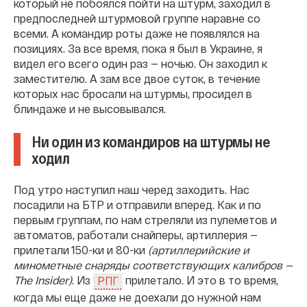
который не побоялся пойти на штурм, заходил в
предпоследней штурмовой группе наравне со
всеми. А командир роты даже не появлялся на
позициях. За все время, пока я был в Украине, я
видел его всего один раз — ночью. Он заходил к
заместителю. А зам все двое суток, в течение
которых нас бросали на штурмы, просидел в
блиндаже и не высовывался.
Ни один из командиров на штурмы не
ходил
Под утро наступил наш черед заходить. Нас
посадили на БТР и отправили вперед. Как и по
первым группам, по нам стреляли из пулеметов и
автоматов, работали снайперы, артиллерия —
прилетали 150-ки и 80-ки
(артиллерийские и
минометные снаряды соответствующих калибров —
The Insider)
. Из
прилетало. И это в то время,
РПГ
когда мы еще даже не доехали до нужной нам