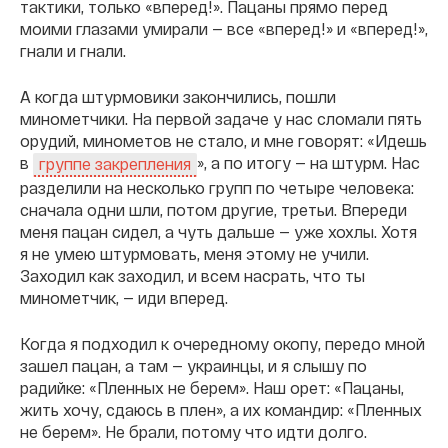
тактики, только «вперед!». Пацаны прямо перед
моими глазами умирали — все «вперед!» и «вперед!»,
гнали и гнали.
А когда штурмовики закончились, пошли
минометчики. На первой задаче у нас сломали пять
орудий, минометов не стало, и мне говорят: «Идешь
в
», а по итогу — на штурм. Нас
группе закрепления
разделили на несколько групп по четыре человека:
сначала одни шли, потом другие, третьи. Впереди
меня пацан сидел, а чуть дальше — уже хохлы. Хотя
я не умею штурмовать, меня этому не учили.
Заходил как заходил, и всем насрать, что ты
минометчик, — иди вперед.
Когда я подходил к очередному окопу, передо мной
зашел пацан, а там — украинцы, и я слышу по
радийке: «Пленных не берем». Наш орет: «Пацаны,
жить хочу, сдаюсь в плен», а их командир: «Пленных
не берем». Не брали, потому что идти долго.