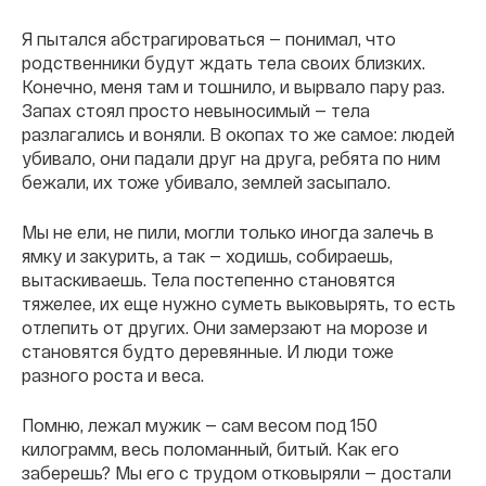
Я пытался абстрагироваться — понимал, что
родственники будут ждать тела своих близких.
Конечно, меня там и тошнило, и вырвало пару раз.
Запах стоял просто невыносимый — тела
разлагались и воняли. В окопах то же самое: людей
убивало, они падали друг на друга, ребята по ним
бежали, их тоже убивало, землей засыпало.
Мы не ели, не пили, могли только иногда залечь в
ямку и закурить, а так — ходишь, собираешь,
вытаскиваешь. Тела постепенно становятся
тяжелее, их еще нужно суметь выковырять, то есть
отлепить от других. Они замерзают на морозе и
становятся будто деревянные. И люди тоже
разного роста и веса.
Помню, лежал мужик — сам весом под 150
килограмм, весь поломанный, битый. Как его
заберешь? Мы его с трудом отковыряли — достали