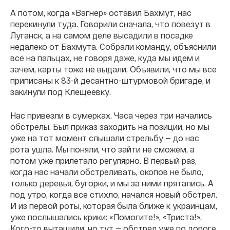
А потом, когда «Вагнер» оставил Бахмут, нас
перекинули туда. Говорили сначала, что повезут в
Луганск, а на самом деле высадили в посадке
недалеко от Бахмута. Собрали команду, объяснили
все на пальцах, не говоря даже, куда мы идем и
зачем, карты тоже не выдали. Объявили, что мы все
приписаны к 83-й десантно-штурмовой бригаде, и
закинули под Клещеевку.
Нас привезли в сумерках. Часа через три начались
обстрелы. Был приказ заходить на позиции, но мы
уже на тот момент слышали стрельбу — до нас
рота ушла. Мы поняли, что зайти не сможем, а
потом уже прилетало регулярно. В первый раз,
когда нас начали обстреливать, окопов не было,
только деревья, бугорки, и мы за ними прятались. А
под утро, когда все стихло, начался новый обстрел.
И из первой роты, которая была ближе к украинцам,
уже послышались крики: «Помогите!», «Триста!».
Кого-то вытащили, но тут — обстрел уже по дороге.