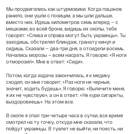
Мы продвигались как штурмовики. Когда пацанов
ранило, они ушли с позиции, а мы шли дальше,
вместо них. Идешь километров семь вперед — с
мешками, во всей броне, видишь их окопы, тебе
говорят: «Слева и справа могут быть украинцы». Ты
заходишь, обстрелял блиндаж, гранату кинул и
сидишь. Сказали — два-три дня, а отсидели восемь.
Начались морозы — всем насрать. Я говорю: «Я ноги
отморозил». Мне в ответ: «Сиди».
Потом, когда задача закончилась, я к медику
сходил, он мне говорит: «Раз ноги не черные,
значит, ходить будешь». Я говорю: «Вылечите меня,
я их не чувствую», а он в ответ: «Не кури сигареты,
выздоровеешь». На этом все.
В окопе я спал три-четыре часа в сутки, все время
смотрел на ту точку, откуда мне сказали, что
пойдут украинцы. В туалет не выйти, ни поесть, ни