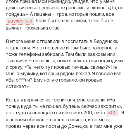
итоге пришел мой командир, увидел, что у меня
действительно серьезное ранение, и сказал: «Да, не
пойдешь». А пацаны — трое, которые пошли, все
. Если бы пошел с ними, тоже бы не
двухсотые
выжил — боженька спас.
В итоге меня отправили в госпиталь в Бердянске,
подлатали. Но отношение и там было ужасное, и
тоже телефоны забирали. Там были завхозы или
тыловики — не знаю, и, пока я лежал, они подходили
и сразу: «Ты чего тут кровью течешь, свинья?» Не
мне, а мужику, который рядом лежал. Я говорю им:
«Вы о***ли? Ему ногу оторвало, он кровью
истекает».
Когда я вернулся из госпиталя, мне сказали: «На
точку, куда ты не пошел, будешь сейчас заходить»,
а оттуда возвращаются все либо 200, либо
. И
300
я лесами сбежал — нашел таксиста, и он меня
провез через все посты до Донецка, а там мне уже