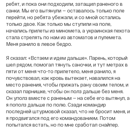
ребят, и пока они подходили, затащил раненого в
санки. Мы его вытянули — оставалось только поле
перейти, но ребята убежали, и со мной остались
только двое. Как только мы ступили на поле,
начались прилеты из миномета, а украинская пехота
стала стрелять по нам из автоматов и пулемета.
Меня ранило в левое бедро.
Я сказал: «Встаем и идем дальше». Парень, который
шел рядом, помогал тянуть саночки, и тут метрах в
пяти от меня что-то прилетело, меня ранило, я
почувствовал, как кровь вытекает, навалился на
место ранения, чтобы прижать рану своим телом, и
сказал парнишке, чтобы он полз дальше без меня.
Он уполз вместе с раненым — на себе его вытянул, а
я пополз дальше по полю. Сзади командир
последней штурмовой сказал, что не бросит меня, и
я продвигался под его командованием. Потом
попытался встать, но по мне сработал снайпер.