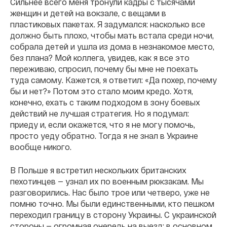
Сильнее всего меня тронули кадры с тысячами
женщин и детей на вокзале, с вещами в
пластиковых пакетах. Я задумался: насколько все
должно быть плохо, чтобы мать встала среди ночи,
собрала детей и ушла из дома в незнакомое место,
без плана? Мой коллега, увидев, как я все это
переживаю, спросил, почему бы мне не поехать
туда самому. Кажется, я ответил: «Да похер, почему
бы и нет?» Потом это стало моим кредо. Хотя,
конечно, ехать с таким подходом в зону боевых
действий не лучшая стратегия. Но я подумал:
приеду и, если окажется, что я не могу помочь,
просто уеду обратно. Тогда я не знал в Украине
вообще никого.
В Польше я встретил нескольких британских
пехотинцев — узнал их по военным рюкзакам. Мы
разговорились. Нас было трое или четверо, уже не
помню точно. Мы были единственными, кто пешком
переходил границу в сторону Украины. С украинской
стороны — огромная очередь на выезд: в основном