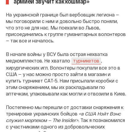
армией звучит как кошмар»
На украинской границе был вербовщик легиона —
мы поговорили с ним и довольно быстро поняли,
что это не для нас. Мы поехали во Львов,
присоединились к группе гуманитарных волонтеров
— так все и началось.
В начале войны у ВСУ была острая нехватка
медкомплектов. Не хватало
,
турникетов
хирургических игл. Волонтеры покупали все это в
США — у нас можно просто зайти в магазин и
купить турникет CAT-5. Нам присылали коробки с
этим снаряжением, мы их раскладывали по
аптечкам, упаковывали как могли и отвозили в Киев.
Постепенно мы перешли от доставки снаряжения к
тренировке украинских бойцов
<в США Нэйт Вэнс
служил морпехом — The Insider>
. Так я познакомился
с участниками одного из добровольческих