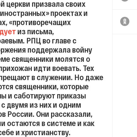
й церкви призвала своих
«иностранных» проектах и
тах, «противоречащих
дует
из письма,
аевым. РПЦ во главе с
оржения поддержала войну
еме священники молятся о
прихожан идти воевать. Тех
запрещают в служении. Но даже
ются священники, которые
ны и саботируют приказы
 с двумя из них и одним
в России. Они рассказали,
 остаются в системе и как
себе и христианству.