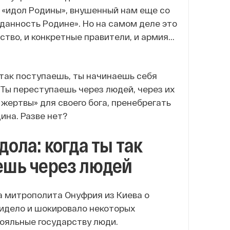
й «идол Родины», внушенный нам еще со
еданность Родине». Но на самом деле это
тво, и конкретные правители, и армия...
 так поступаешь, ты начинаешь себя
 Ты переступаешь через людей, через их
 жертвы» для своего бога, пренебрегать
ина. Разве нет?
ола: когда ты так
ешь через людей
ва митрополита Онуфрия из Киева о
бидело и шокировало некоторых
ояльные государству люди.