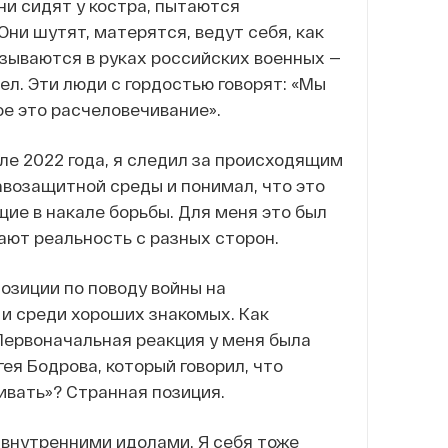
ни сидят у костра, пытаются
Они шутят, матерятся, ведут себя, как
азываются в руках российских военных —
рел. Эти люди с гордостью говорят: «Мы
ое это расчеловечивание».
е 2022 года, я следил за происходящим
авозащитной среды и понимал, что это
щие в накале борьбы. Для меня это был
вают реальность с разных сторон.
позиции по поводу войны на
и среди хороших знакомых. Как
Первоначальная реакция у меня была
ея Бодрова, который говорил, что
ивать»? Странная позиция.
 внутренними идолами. Я себя тоже