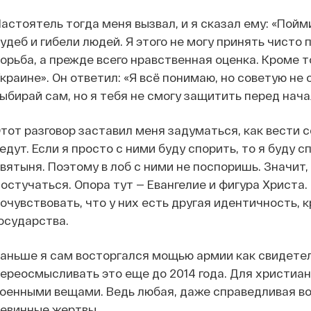
астоятель тогда меня вызвал, и я сказал ему: «Пойм
удеб и гибели людей. Я этого не могу принять чисто
орьба, а прежде всего нравственная оценка. Кроме т
краине». Он ответил: «Я всё понимаю, но советую не
ыбирай сам, но я тебя не смогу защитить перед нач
тот разговор заставил меня задуматься, как вести 
едут. Если я просто с ними буду спорить, то я буду 
вятыня. Поэтому в лоб с ними не поспоришь. Значит,
остучаться. Опора тут — Евангелие и фигура Христа
очувствовать, что у них есть другая идентичность, 
осударства.
аньше я сам восторгался мощью армии как свидетел
ереосмысливать это еще до 2014 года. Для христиа
оенными вещами. Ведь любая, даже справедливая вой
евинные жертвы.