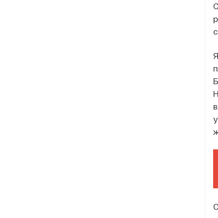
С
р
с
Я
п
Б
Н
в
у
ж
О