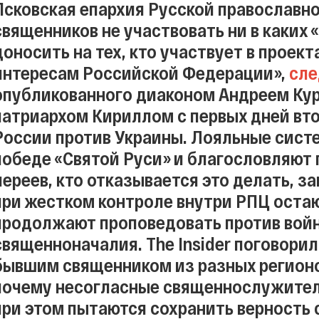
Псковская епархия Русской православно
священников не участвовать ни в каких 
доносить на тех, кто участвует в проек
интересам Российской Федерации»,
сле
опубликованного диаконом Андреем Кур
патриархом Кириллом с первых дней вт
России против Украины. Лояльные сист
победе «Святой Руси» и благословляют 
иереев, кто отказывается это делать, 
при жестком контроле внутри РПЦ оста
продолжают проповедовать против вой
священноначалия. The Insider поговорил
бывшим священником из разных регионо
почему несогласные священнослужители
при этом пытаются сохранить верность 