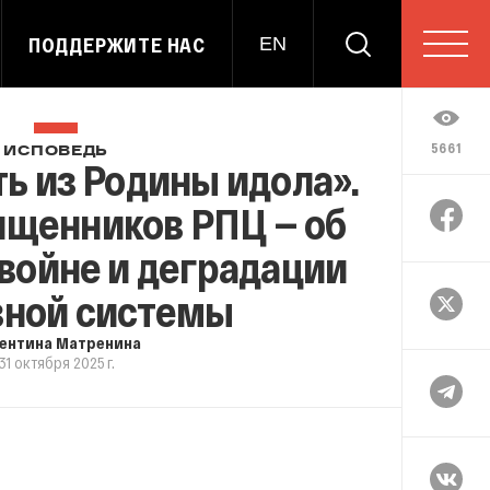
ПОДДЕРЖИТЕ НАС
EN
5661
ИСПОВЕДЬ
ь из Родины идола».
ященников РПЦ — об
войне и деградации
вной системы
ентина Матренина
31 октября 2025 г.