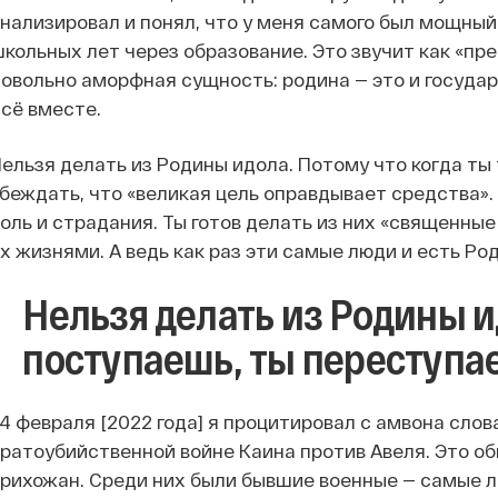
нализировал и понял, что у меня самого был мощны
кольных лет через образование. Это звучит как «пр
овольно аморфная сущность: родина — это и государс
сё вместе.
ельзя делать из Родины идола. Потому что когда ты
беждать, что «великая цель оправдывает средства».
оль и страдания. Ты готов делать из них «священные
х жизнями. А ведь как раз эти самые люди и есть Род
Нельзя делать из Родины ид
поступаешь, ты переступа
4 февраля [2022 года] я процитировал с амвона сло
ратоубийственной войне Каина против Авеля. Это о
рихожан. Среди них были бывшие военные — самые л