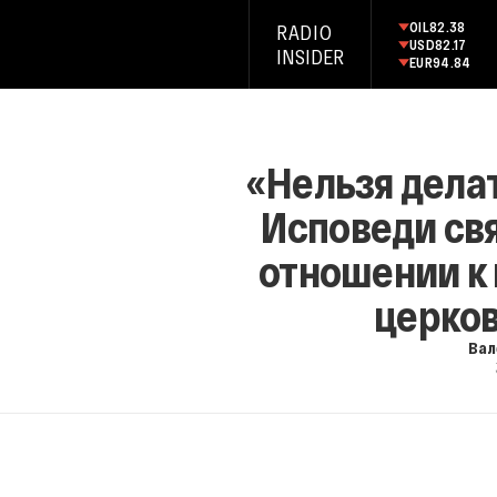
OIL
82.38
RADIO
USD
82.17
INSIDER
EUR
94.84
«Нельзя делат
Исповеди св
отношении к 
церко
Вал