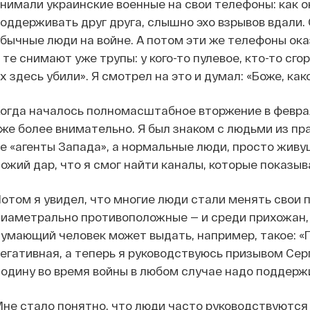
нимали украинские военные на свои телефоны: как о
оддерживать друг друга, слышно эхо взрывов вдали. 
бычные люди на войне. А потом эти же телефоны ок
 те снимают уже трупы: у кого-то пулевое, кто-то сго
х здесь убили». Я смотрел на это и думал:
«Боже, как
огда началось полномасштабное вторжение в феврал
же более внимательно. Я был знаком с людьми из пр
е «агенты Запада», а нормальные люди, просто живу
ожий дар, что я смог найти каналы, которые показы
отом я увидел, что многие люди стали менять свои 
иаметрально противоположные — и среди прихожан, 
умающий человек может выдать, например, такое: «
егативная, а теперь я руководствуюсь призывом Серг
одину во время войны в любом случае надо поддерж
не стало понятно, что люди часто руководствуются