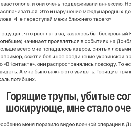
евастополе, и они очень поддерживали аннексию. Но
асплачиваться. Это и нарушение международных догов
лова: «Не переступай межи ближнего твоего».
 ощущал, что расплата за, казалось бы, бескровный 
огибшие) начинает проявляться в событиях на Донбас
ольше всего мне попадалось кадров, снятых людьми,
апример, сожгли большое соединение украинской ар
о «ВКонтакте», они распространялись повсюду. То ес
видеть. А мне было важно это увидеть. Горящие тру
аль погибших.
Горящие трупы, убитые сол
шокирующе, мне стало оче
собенно меня поразило видео военной операции в Де