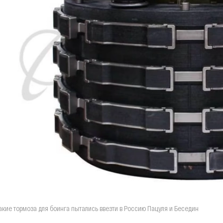
акие тормоза для боинга пытались ввезти в Россию Пацуля и Беседин