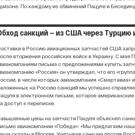
ризоне. По каждому из обвинений Пацуле и Беседину
Обход санкций — из США через Турцию
оставки в Россию авиационных запчастей США запре
осле вторжения российских войск в Украину. С мая
виакомпаниям письма с предложениями купить запча
виакомпанию «Россия» он утверждал, что его «групп
оссии, в числе которых авиакомпания «Смартавиа» 
аложенных на Россию санкций мы успешно справляе
ацуля в электронном письме, которое американские
а доступ к переписке.
авышенные цены на запчасти Пацуля объяснял санкц
исьмо авиакомпании «Победа»: «Мы предлагаем наш
аши склады в Москве. Учитывая санкции против Росс