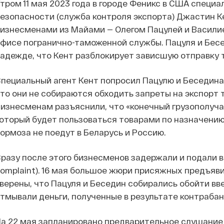
тром 11 мая 2023 года в городе Феникс в США спец
езопасности (служба контроля экспорта) Джастин К
изнесменами из Майами — Олегом Пацулей и Васили
фисе погранично-таможенной службы. Пацуля и Бесе
адежде, что Кент разблокирует зависшую отправку 
пециальный агент Кент попросил Пацулю и Беседина
то они не собираются обходить запреты на экспорт 
изнесменам разъяснили, что «конечный грузополуча
оторый будет пользоваться товарами по назначению.
ормоза не поедут в Беларусь и Россию.
разу после этого бизнесменов задержали и подали в 
omplaint). 16 мая большое жюри присяжных предъяв
верены, что Пацуля и Беседин собирались обойти вв
тмывали деньги, полученные в результате контрабан
а 22 мая запланировано предварительное слушани