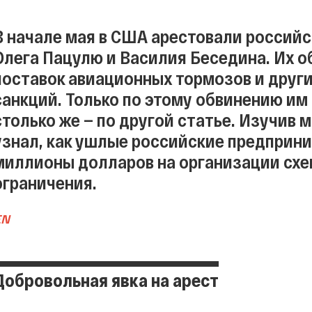
В начале мая в США арестовали россий
Олега Пацулю и Василия Беседина. Их 
поставок авиационных тормозов и други
санкций. Только по этому обвинению им
столько же — по другой статье. Изучив м
узнал, как ушлые российские предприн
миллионы долларов на организации сх
ограничения.
EN
Добровольная явка на арест