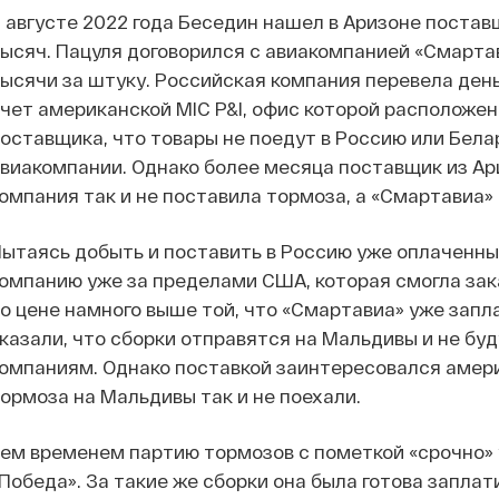
 августе 2022 года Беседин нашел в Аризоне поста
ысяч. Пацуля договорился с авиакомпанией «Смартав
ысячи за штуку. Российская компания перевела день
чет американской MIC P&I, офис которой расположен
оставщика, что товары не поедут в Россию или Белар
виакомпании. Однако более месяца поставщик из Ари
омпания так и не поставила тормоза, а «Смартавиа» 
ытаясь добыть и поставить в Россию уже оплаченны
омпанию уже за пределами США, которая смогла зак
о цене намного выше той, что «Смартавиа» уже запл
казали, что сборки отправятся на Мальдивы и не бу
омпаниям. Однако поставкой заинтересовался амери
ормоза на Мальдивы так и не поехали.
ем временем партию тормозов с пометкой «срочно»
Победа». За такие же сборки она была готова заплат