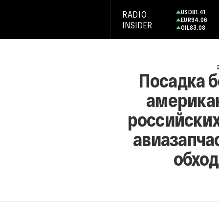
USD
81.41
RADIO
EUR
94.06
INSIDER
OIL
83.08
Посадка б
америка
российских
авиазапча
обход