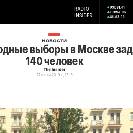
USD
81.41
RADIO
EUR
94.06
INSIDER
OIL
83.08
НОВОСТИ
бодные выборы в Москве за
140 человек
The Insider
27 июля 2019 г., 12:15