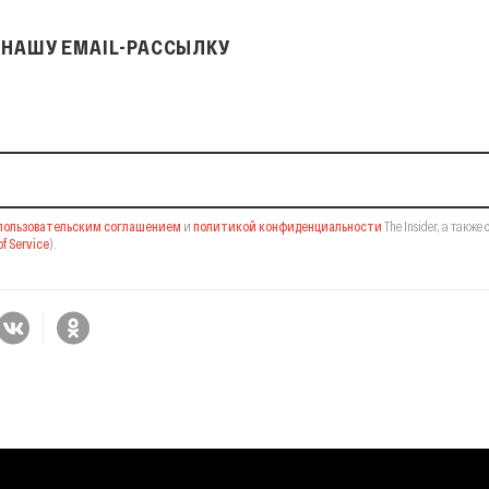
НАШУ EMAIL-РАССЫЛКУ
il-рассылку
пользовательским соглашением
и
политикой конфиденциальности
The Insider,
а также 
f Service
).