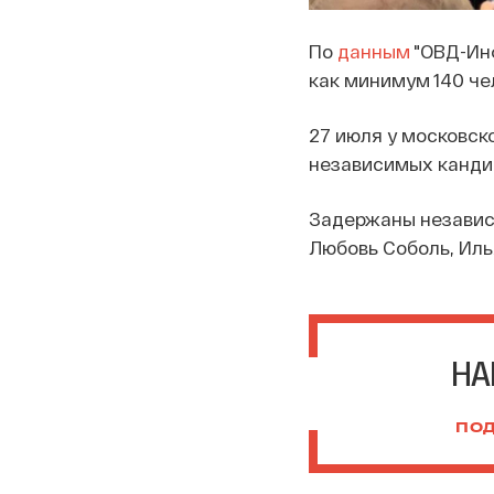
По
данным
"ОВД-Инф
как минимум 140 че
27 июля у московск
независимых канди
Задержаны независ
Любовь Соболь, Иль
НА
ПОД