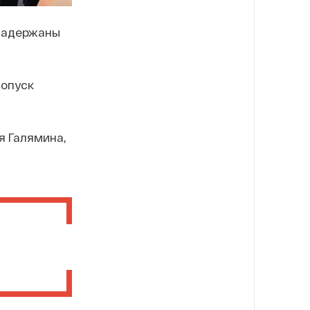
 задержаны
допуск
я Галямина,