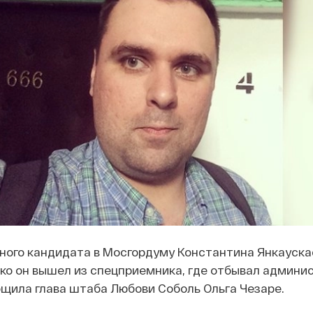
ного кандидата в Мосгордуму Константина Янкауска
ко он вышел из спецприемника, где отбывал админи
бщила глава штаба Любови Соболь Ольга Чезаре.