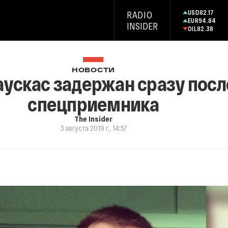
USD
82.17
RADIO
EUR
94.84
INSIDER
OIL
82.38
НОВОСТИ
ускас задержан сразу посл
спецприемника
The Insider
3 августа 2019 г., 14:57