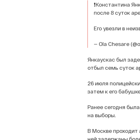
❗️Константина Ян
после 8 суток ар
Его увезли в неи
— Ola Chesare (@
Янкаускас был заде
отбыл семь суток а
26 июля полицейски
затем к его бабушке
Ранее сегодня была
на выборы.
В Москве проходит 
ней задержаны боле