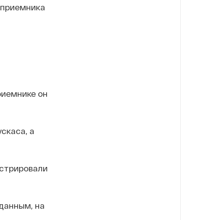
цприемника
риемнике он
скаса, а
истрировали
данным, на