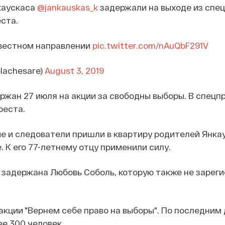
каускаса
@jankauskas_k
задержали на выходе из спе
еста.
звестном направлении
pic.twitter.com/nAuQbF291V
olachesare)
August 3, 2019
ржан 27 июля на акции за свободны выборы. В спецп
реста.
е и следователи пришли в квартиру родителей Янкау
. К его 77-летнему отцу применили силу.
 задержана Любовь Соболь, которую также не зарег
акции "Вернем себе право на выборы". По последним 
е 300 человек.