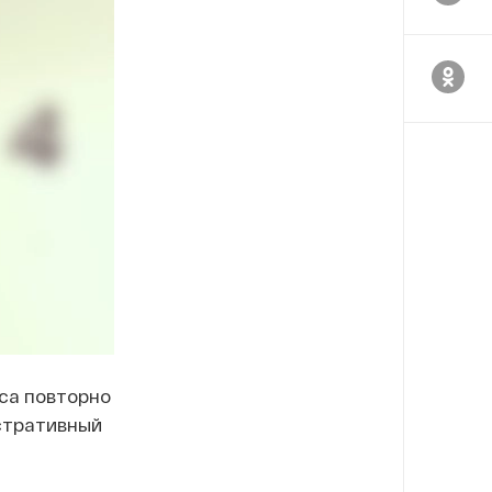
са повторно
стративный