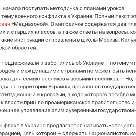
 начала поступать методичка с планами уроков
тему военного конфликта в Украине. Полный текст э
ован
«Медиазоной». В методичке содержатся два пла
их и старших классов, а также ответы на вопросы, к
Такие инструкции отправлены в школы Москвы, Калуж
ской областей.
а поддерживали и заботились об Украине — потому ч
родом и между нашими странами не может быть нена
рока для семиклассников и восьмиклассников. — Но, 
году на территории Украины, произошел государстве
ституционный и кровавый, в ходе которого погибло мн
 к власти пришло проамериканское правительство и
внешнее управление этим суверенным государством»
нфликт в Украине предлагается называть «специаль
рацией, цель которой — сдержать националистов, к