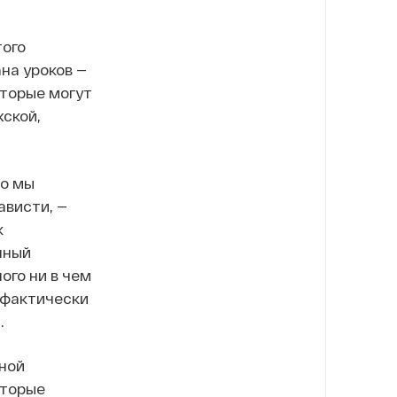
того
на уроков —
оторые могут
ской,
то мы
висти, —
к
нный
ого ни в чем
 фактически
.
ной
оторые