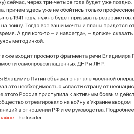
у) сейчас, через три-четыре года будет уже поздно. [.
а, причем здесь уже не обойтись только профессио
было в 1941 году, нужно будет призывать резервистов,
на войну. Тогда все ваши мечты и планы придется о
время. А для кого-то — и навсегда», — должен сказат
вуясь методичкой.
 также входит просмотр фрагмента речи Владимира 
имости самопровозглашенных ДНР и ЛНР.
ля Владимир Путин объявил о начале «военной операц
вал это необходимостью «спасти страну от неонацис
ле этого Россия приступила к активным боевым дейс
бщество отреагировало на войну в Украине вводом
нкций в отношении РФ и ее руководства. Подробнее
лайне
The Insider.