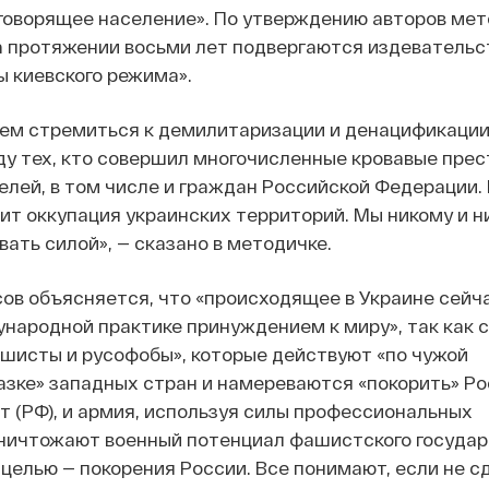
говорящее население». По утверждению авторов мет
а протяжении восьми лет подвергаются издевательс
ы киевского режима».
дем стремиться к демилитаризации и денацификации
у тех, кто совершил многочисленные кровавые пре
лей, в том числе и граждан Российской Федерации. 
ит оккупация украинских территорий. Мы никому и н
ать силой», — сказано в методичке.
сов объясняется, что «происходящее в Украине сейч
народной практике принуждением к миру», так как с
шисты и русофобы», которые действуют «по чужой
зке» западных стран и намереваются «покорить» Ро
т (РФ), и армия, используя силы профессиональных
ничтожают военный потенциал фашистского государ
 целью — покорения России. Все понимают, если не с