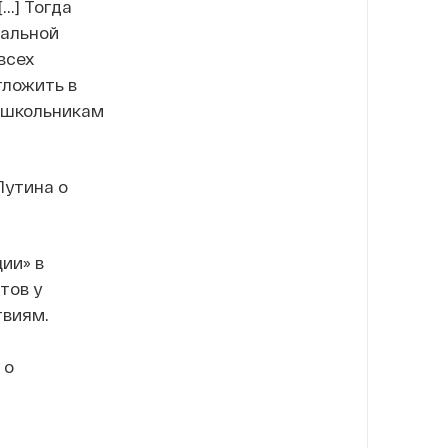
..] Тогда
нальной
 всех
тложить в
ь школьникам
Путина о
ии» в
тов у
твиям.
 о