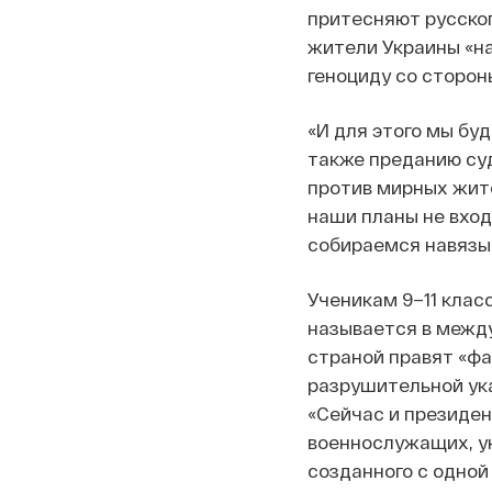
притесняют русско
жители Украины «н
геноциду со сторон
«И для этого мы бу
также преданию суд
против мирных жите
наши планы не вход
собираемся навязыв
Ученикам 9–11 клас
называется в между
страной правят «фа
разрушительной ука
«Сейчас и президен
военнослужащих, у
созданного с одной