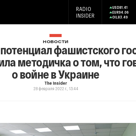
USD
81.41
RADIO
EUR
94.06
INSIDER
OIL
83.49
НОВОСТИ
потенциал фашистского гос
ла методичка о том, что го
о войне в Украине
The Insider
28 февраля 2022 г., 13:44