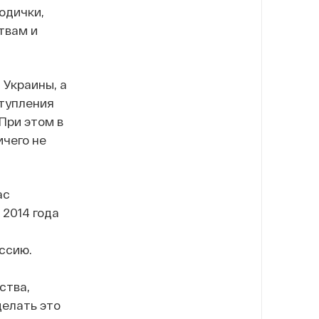
одички,
твам и
 Украины, а
ступления
При этом в
ичего не
ас
 2014 года
ссию.
ства,
делать это