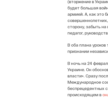
(вторжение в Украин
будет большая войн
армией. А, как это 
совершеннолетних, 
сторону, забыть на 
педагог, руководст
В оба плана уроков
признании независ
В ночь на 24 февра
Украине. Он обосно
власти». Сразу пос
Международное соо
беспрецедентных са
происходящем в
он