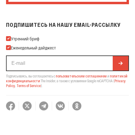
ПОДПИШИТЕСЬ НА НАШУ EMAIL-РАССЫЛКУ
Подпишитесь на нашу Email-рассылку
Утренний бриф
Еженедельный дайджест
Подписываясь, вы соглашаетесь с
пользовательским соглашением
и
политикой
конфиденциальности
The Insider,
а также с условиями Google reCAPTCHA
(
Privacy
Policy
,
Terms of Service
).