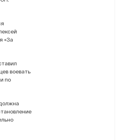
ся
лексей
я «За
ставил
цев воевать
и по
 должна
остановление
ельно