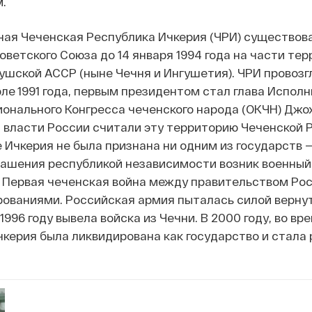
.
ая Чеченская Республика Ичкерия (ЧРИ) существова
ветского Союза до 14 января 1994 года на части те
шской АССР (ныне Чечня и Ингушетия). ЧРИ провозг
ле 1991 года, первым президентом стал глава Испол
нального Конгресса чеченского народа (ОКЧН) Джо
да власти России считали эту территорию Чеченской 
е Ичкерия не была признана ни одним из государств 
лашения республикой независимости возник военный
 Первая чеченская война между правительством Рос
ованиями. Российская армия пыталась силой вернут
 1996 году вывела войска из Чечни. В 2000 году, во вр
чкерия была ликвидирована как государство и стала