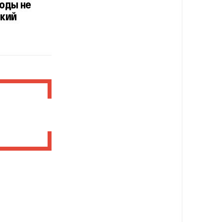
роды не
ский