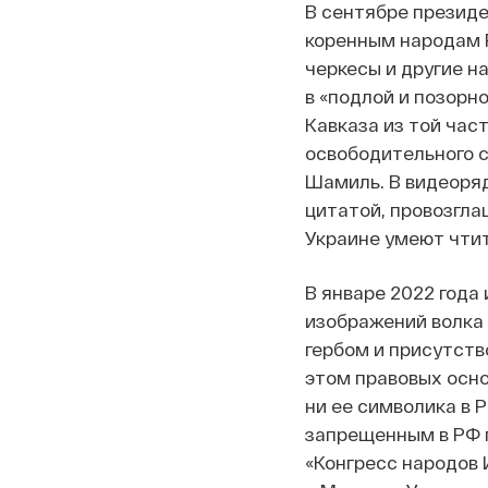
В сентябре презид
коренным народам Р
черкесы и другие н
в «подлой и позорн
Кавказа из той част
освободительного с
Шамиль. В видеоря
цитатой, провозгла
Украине умеют чтит
В январе 2022 года
изображений волка 
гербом и присутств
этом правовых осно
ни ее символика в 
запрещенным в РФ 
«Конгресс народов 