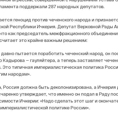
ламента поддержали 287 народных депутатов.
ется геноцид против чеченского народа и признает
кой Республики Ичкерия. Депутат Верховной Рады А
 что как председатель межфракционного объединени
 считает это крайне важным решением:
 давно пытается поработить чеченский народ, он по
о Кадырова — гауляйтера, а теперь заставляет чечен
. Это типичная империалистическая политика Росси
гим народам».
, Россия должна быть деколонизирована, а Ичкерия
нчаренко утверждает, что именно он подал в Раду п
симости Ичкерии: «Надо сделать этот шаг и окончат
 империалистической политике России».