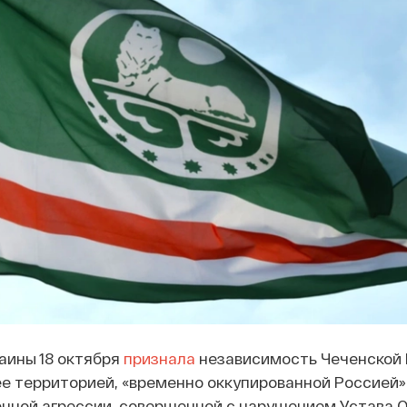
аины 18 октября
признала
независимость Чеченской 
ее территорией, «временно оккупированной Россией»
нной агрессии, совершенной с нарушением Устава 