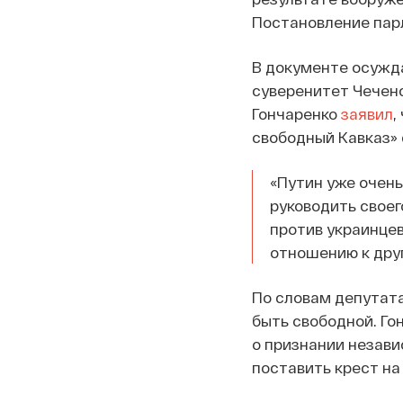
Постановление пар
В документе осужда
суверенитет Чеченс
Гончаренко
заявил
,
свободный Кавказ»
«Путин уже очень
руководить своег
против украинцев
отношению к дру
По словам депутата
быть свободной. Го
о признании незави
поставить крест на