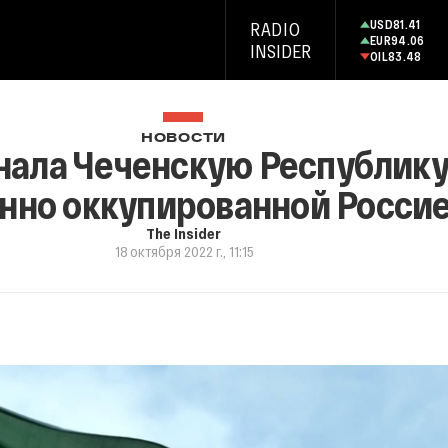
USD
81.41
RADIO
EUR
94.06
INSIDER
OIL
83.48
НОВОСТИ
нала Чеченскую Республику
нно оккупированной Росси
The Insider
18 октября 2022 г., 11:15