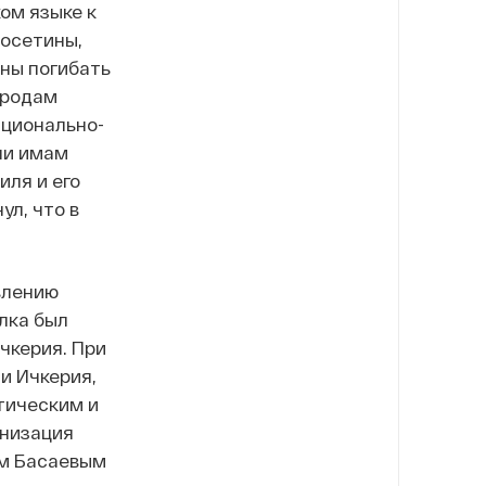
ом языке к
 осетины,
жны погибать
ародам
ационально-
ни имам
ля и его
л, что в
влению
лка был
чкерия. При
и Ичкерия,
тическим и
анизация
ем Басаевым