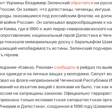
ент Украины Владимир Зеленский
обратился
на русск
оссии. Он заявил, что дагестанцы, чеченцы, ингуши,
ароды, оказавшиеся под российским флагом, не дол
ой войне России». Он записывал видеообращение к н
и Киева, где в 1860-х жил лидер северокавказского н
опротивления, национальный герой Дагестана и Чеч
де показали мемориальную доску с барельефом Шами
шающей непобедимость истины. Зеленский подчеркну
ь героев.
 издание «Кавказ. Реалии»
сообщало
о рейдах по выя
на одежде и на личных вещах у молодежи. Силуэт во
овал на флаге непризнанной Чеченской Республики И
ваний на изъятие вещей с волками не было, так как н
России не запрещены законом. Официально террорис
признана только исламистская сепаратистская орг
Ичкерии и Дагестана», созданная в 1998 году Шамил