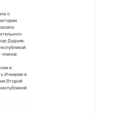
ла с
рритории
ласила
нительного
хар Дудаев.
Республикой
— членов
сии и
ь Ичкерию в
емя Второй
 республикой