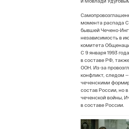
и Мовлади Удуговым
Самопровозглашенн
момента распада Со
бывшей Чечено-Ингу
независимость в ию
комитета Общенацио
С 9 января 1993 го
в составе РФ, такж
ООН. Из-за провозг
конфликт, следом —
чеченскими формир
состав России, но в
чеченской войны, И
в составе России.