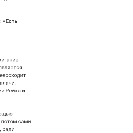
:
«Есть
жигание
 является
ревосходит
алачи,
и Рейха и
мощью
а потом сами
, ради