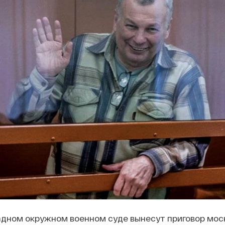
адном окружном военном суде вынесут приговор мос