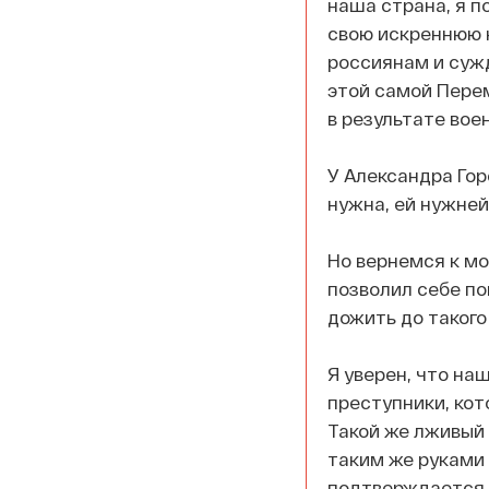
наша страна, я п
свою искреннюю н
россиянам и сужд
этой самой Перем
в результате вое
У Александра Гор
нужна, ей нужне
Но вернемся к мо
позволил себе по
дожить до такого
Я уверен, что на
преступники, кот
Такой же лживый 
таким же руками 
подтверждается 