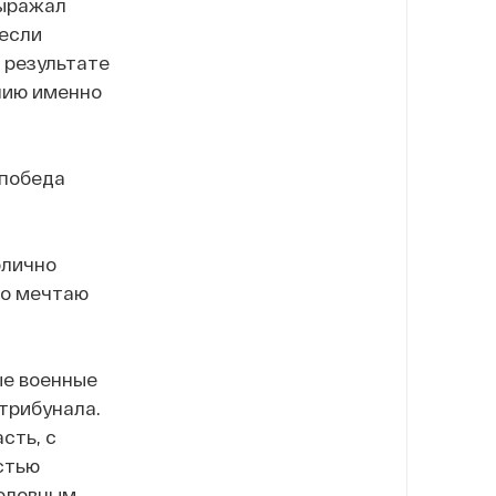
выражал
 если
 результате
анию именно
 победа
блично
но мечтаю
ые военные
 трибунала.
сть, с
стью
головным