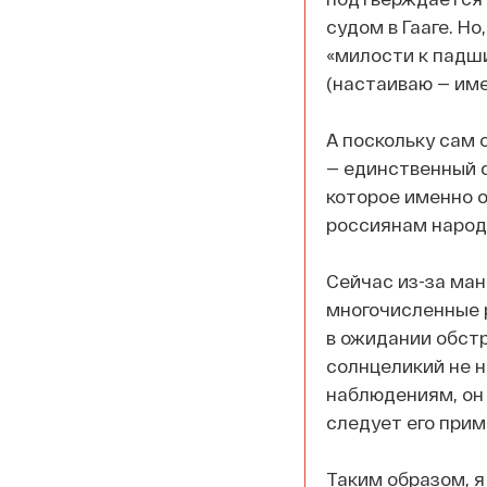
судом в Гааге. Но
«милости к падши
(настаиваю — име
А поскольку сам о
— единственный 
которое именно о
россиянам народ
Сейчас из-за ма
многочисленные р
в ожидании обстр
солнцеликий не н
наблюдениям, он 
следует его прим
Таким образом, я