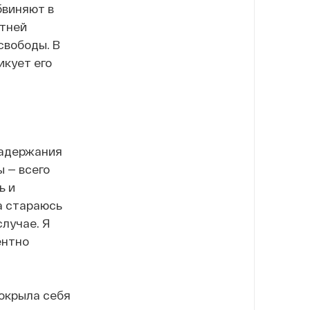
бвиняют в
етней
свободы. В
икует его
задержания
ы — всего
ь и
а стараюсь
лучае. Я
ентно
покрыла себя