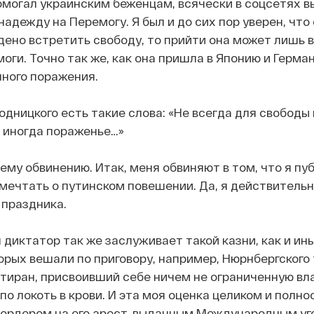
омогал украинским беженцам, всячески в соцсетях 
адежду на Перемогу. Я был и до сих пор уверен, что
ено встретить свободу, то прийти она может лишь в
оги. Точно так же, как она пришла в Японию и Герм
нного поражения.
одницкого есть такие слова: «Не всегда для свободы
й иногда пораженье…»
ему обвинению. Итак, меня обвиняют в том, что я пу
мечтать о путинском повешении. Да, я действитель
 праздника.
ш диктатор так же заслуживает такой казни, как и ин
орых вешали по приговору, например, Нюрнбергского
тиран, присвоивший себе ничем не ограниченную вла
по локоть в крови. И эта моя оценка целиком и полно
ордером на его арест, выданным Международным у