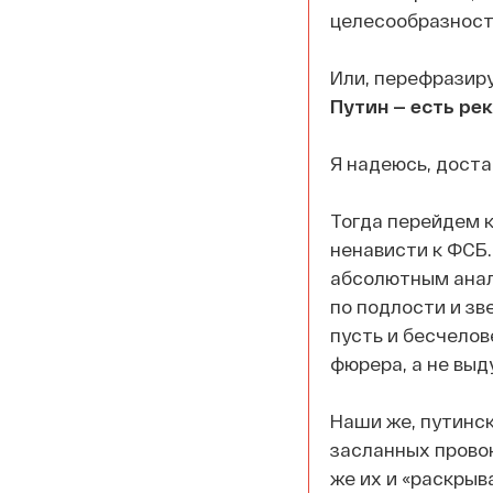
целесообразност
Или, перефразиру
Путин — есть рек
Я надеюсь, доста
Тогда перейдем 
ненависти к ФСБ.
абсолютным анало
по подлости и зв
пусть и бесчело
фюрера, а не выд
Наши же, путинск
засланных прово
же их и «раскрыва