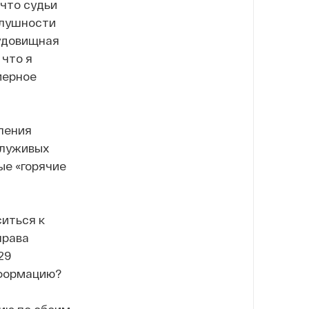
что судьи
слушности
чудовищная
 что я
мерное
ления
служивых
ые «горячие
ситься к
права
29
нформацию?