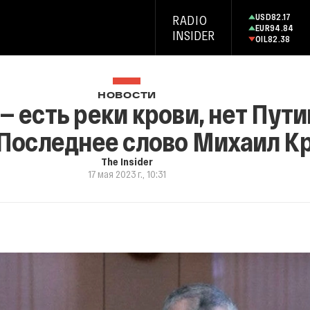
USD
82.17
RADIO
EUR
94.84
INSIDER
OIL
82.38
НОВОСТИ
— есть реки крови, нет Пути
Последнее слово Михаил Кр
The Insider
17 мая 2023 г., 10:31