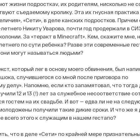
ют жизни подросткаv, их родителям, нисколько не с
ствуют съедаемому кролику. Эта их гнусная практика
величия», «Сети», в деле канских подростков. Причем 
-летнего Никиту Уварова, почти год продержали в СИЗО
колонии. За «теракт в Minecraft». Кем, скажите мне, 
летнего по сути ребенка? Разве эти современные ге
 они могут называться людьми?
кст, который лег в основу моего обвинения, был напи
шока, случившегося со мной после приговора по
у делу». Напомню, если кто запамятовал, что тогда
чили 12 и 13 (!) лет за служебное несоответствие с
я гостем на их свадьбе. И вот — едва ли не на след
олодожены получили такие дикие сроки. И что же я
е всего этого к служащим в нашем гестапо?
ить, что в деле «Сети» по крайней мере признательн