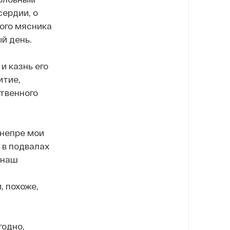
сердии, о
того мясника
й день.
и казнь его
итие,
ственного
Днепре мои
 в подвалах
 наш
, похоже,
годно,