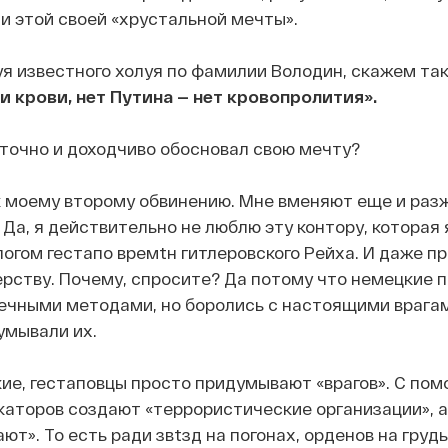
и этой своей «хрустальной мечты».
я известного холуя по фамилии Володин, скажем так
и крови, нет Путина — нет кровопролития».
точно и доходчиво обосновал свою мечту?
к моему второму обвинению. Мне вменяют еще и раз
 Да, я действительно не люблю эту контору, которая
гом гестапо времtн гитлеровского Рейха. И даже п
ерству. Почему, спросите? Да потому что немецкие п
вечными методами, но боролись с настоящими врагам
умывали их.
ие, гестаповцы просто придумывают «врагов». С по
каторов создают «террористические организации», 
ют». То есть ради звtзд на погонах, орденов на грудь