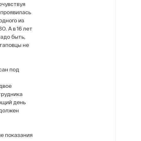
очувствуя
 проявилась
одного из
. А в 16 лет
надо быть,
стаповцы не
сан под
 двое
отрудника
ующий день
 должен
ые показания