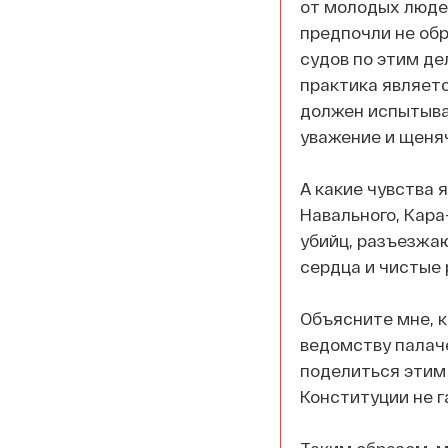
от молодых люде
предпочли не обр
судов по этим де
практика являетс
должен испытыва
уважение и щеня
А какие чувства 
Навального, Кара
убийц, разъезжаю
сердца и чистые 
Объясните мне, к
ведомству палаче
поделиться этим
Конституции не 