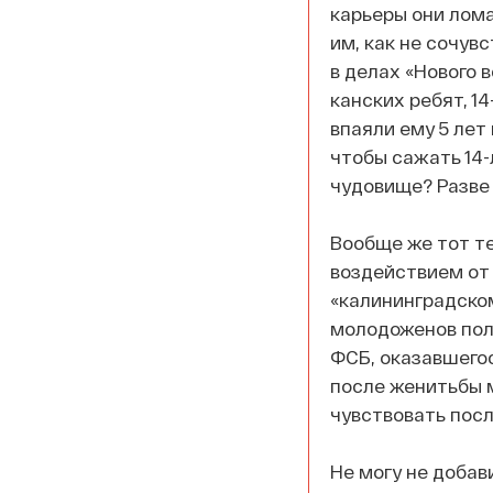
карьеры они лома
им, как не сочув
в делах «Нового 
канских ребят, 14
впаяли ему 5 лет 
чтобы сажать 14-
чудовище? Разве
Вообще же тот те
воздействием от 
«калининградском
молодоженов полу
ФСБ, оказавшегос
после женитьбы м
чувствовать посл
Не могу не добав