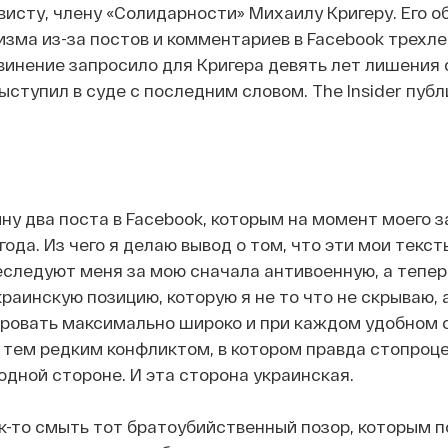
исту, члену «Солидарности» Михаилу Кригеру. Его о
зма из-за постов и комментариев в Facebook трехл
бвинение запросило для Кригера девять лет лишения 
ыступил в суде с последним словом. The Insider публ
ну два поста в Facebook, которым на момент моего 
ода. Из чего я делаю вывод о том, что эти мои текст
еследуют меня за мою сначала антивоенную, а тепер
раинскую позицию, которую я не то что не скрываю, 
ровать максимально широко и при каждом удобном с
 тем редким конфликтом, в котором правда стопроц
одной стороне. И эта сторона украинская.
к-то смыть тот братоубийственный позор, которым 