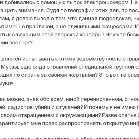
й добивались с помощью пыток электрошокером. На 
ащать внимания. Судя по географии этих дел, по по
лам, я делаю вывод о том, что данная людоедская, 
я именно практикой, а не единичными эксцессами. И
ть к служащим этой зверской конторы? Неужто без
чий восторг?
я должен испытывать к этому ведомству после отрав
-Мурзы, еще ряда отравлений специальной группой 
щих по стране за своими жертвами? Это вот те сам
руки».
ак можно, зная обо всем, мной перечисленном, отно
й, садистов, убийц и стукачей? И почему я не имею 
 своим отвращением с окружающими? Разве статья 
гарантирует мне право распространять открытую и