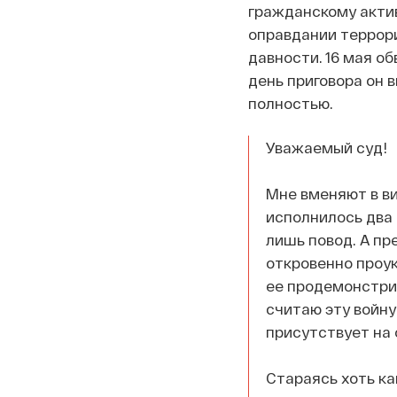
гражданскому актив
оправдании террори
давности. 16 мая о
день приговора он в
полностью.
Уважаемый суд!
Мне вменяют в ви
исполнилось два г
лишь повод. А пр
откровенно проук
ее продемонстри
считаю эту войну
присутствует на 
Стараясь хоть ка