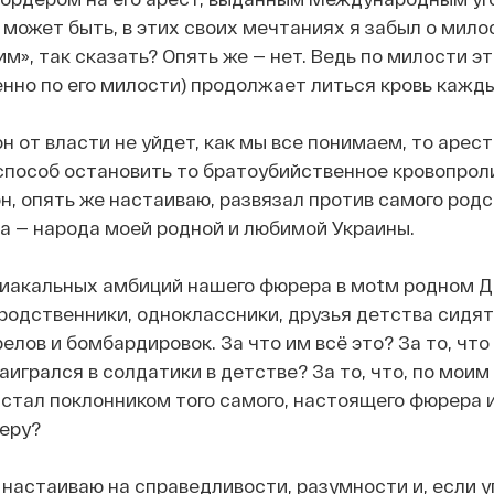
, может быть, в этих своих мечтаниях я забыл о мило
м», так сказать? Опять же — нет. Ведь по милости э
нно по его милости) продолжает литься кровь кажды
н от власти не уйдет, как мы все понимаем, то арест 
способ остановить то братоубийственное кровопрол
н, опять же настаиваю, развязал против самого род
а — народа моей родной и любимой Украины.
ниакальных амбиций нашего фюрера в моtм родном 
одственники, одноклассники, друзья детства сидят
елов и бомбардировок. За что им всё это? За то, что
аигрался в солдатики в детстве? За то, что, по моим
стал поклонником того самого, настоящего фюрера и
еру?
 настаиваю на справедливости, разумности и, если у