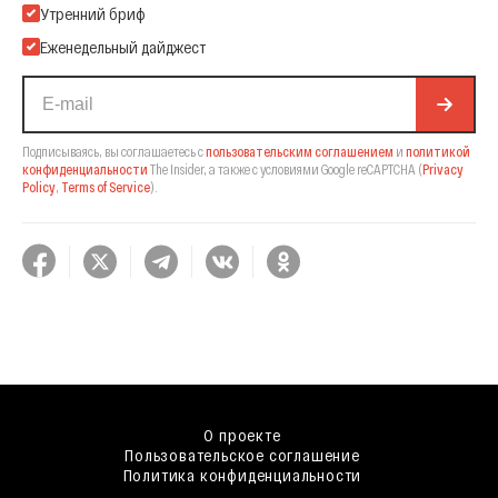
Подпишитесь на нашу Email-рассылку
Утренний бриф
Еженедельный дайджест
Подписываясь, вы соглашаетесь с
пользовательским соглашением
и
политикой
конфиденциальности
The Insider,
а также с условиями Google reCAPTCHA
(
Privacy
Policy
,
Terms of Service
).
О проекте
Пользовательское соглашение
Политика конфиденциальности