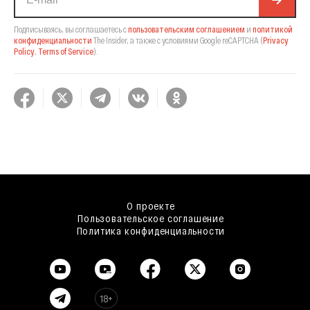
Подписываясь, вы соглашаетесь с
пользовательским соглашением
и
политикой
конфиденциальности
The Insider,
а также с условиями Google reCAPTCHA
(
Privacy
Policy
,
Terms of Service
).
О проекте
Пользовательское соглашение
Политика конфиденциальности
18+