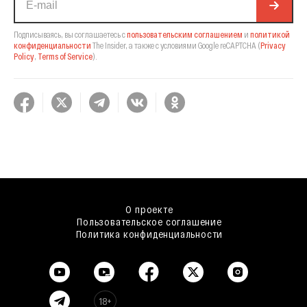
Подписываясь, вы соглашаетесь с
пользовательским соглашением
и
политикой
конфиденциальности
The Insider,
а также с условиями Google reCAPTCHA
(
Privacy
Policy
,
Terms of Service
).
О проекте
Пользовательское соглашение
Политика конфиденциальности
18+