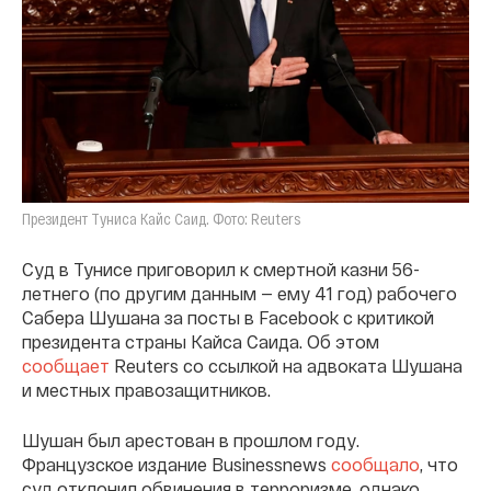
Президент Туниса Кайс Саид. Фото: Reuters
Суд в Тунисе приговорил к смертной казни 56-
летнего (по другим данным — ему 41 год) рабочего
Сабера Шушана за посты в Facebook с критикой
президента страны Кайса Саида. Об этом
сообщает
Reuters со ссылкой на адвоката Шушана
и местных правозащитников.
Шушан был арестован в прошлом году.
Французское издание Businessnews
сообщало
, что
суд отклонил обвинения в терроризме, однако