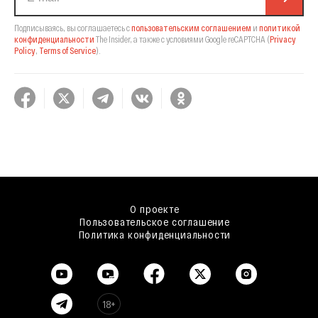
Подписываясь, вы соглашаетесь с
пользовательским соглашением
и
политикой
конфиденциальности
The Insider,
а также с условиями Google reCAPTCHA
(
Privacy
Policy
,
Terms of Service
).
О проекте
Пользовательское соглашение
Политика конфиденциальности
18+