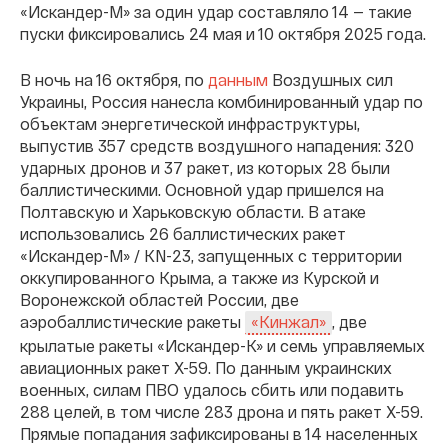
«Искандер-М» за один удар составляло 14 — такие
пуски фиксировались 24 мая и 10 октября 2025 года.
В ночь на 16 октября, по
данным
Воздушных сил
Украины, Россия нанесла комбинированный удар по
объектам энергетической инфраструктуры,
выпустив 357 средств воздушного нападения: 320
ударных дронов и 37 ракет, из которых 28 были
баллистическими. Основной удар пришелся на
Полтавскую и Харьковскую области. В атаке
использовались 26 баллистических ракет
«Искандер-М» / KN-23, запущенных с территории
оккупированного Крыма, а также из Курской и
Воронежской областей России, две
аэробаллистические ракеты
, две
«Кинжал»
крылатые ракеты «Искандер-К» и семь управляемых
авиационных ракет Х-59. По данным украинских
военных, силам ПВО удалось сбить или подавить
288 целей, в том числе 283 дрона и пять ракет Х-59.
Прямые попадания зафиксированы в 14 населенных