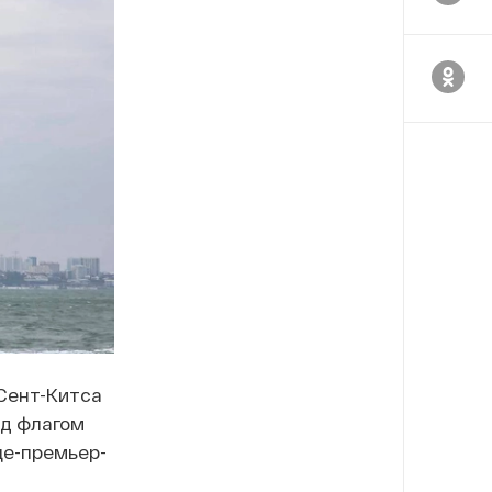
 Сент-Китса
од флагом
е-премьер-