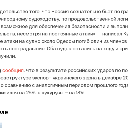
детельство того, что Россия сознательно бьет по г
народному судоходству, по продовольственной логи
ё возможное для обеспечения безопасности и выпол
льств, несмотря на постоянные атаки», — написал Ку
те атаки на судно около Одессы погиб один из членов
сть пострадавшие. Оба судна остались на ходу и кр
учили.
g
сообщил
, что в результате российских ударов по п
раструктуре экспорт украинского зерна в декабре 20
по сравнению с аналогичным периодом прошлого года
зился на 25%, а кукурузы — на 13%.
ЕМЕ