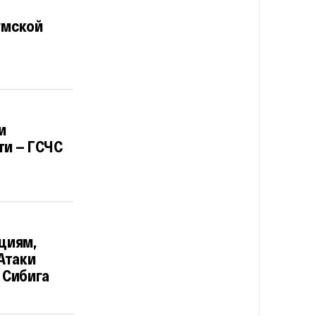
умской
и
ти — ГСЧС
циям,
Атаки
 Сибига