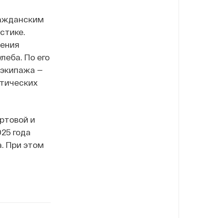
ражданским
стике.
нения
леба. По его
 экипажа —
итических
ортовой и
25 года
. При этом