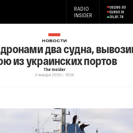
USD
80.93
RADIO
EUR
93.19
INSIDER
OIL
81.78
НОВОСТИ
 дронами два судна, вывози
ою из украинских портов
The Insider
9 января 2026 г., 16:54