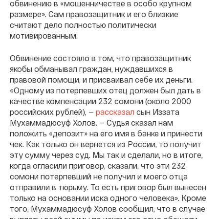
обвинению в «мошенничестве в особо крупном
размере». Сам правозащитник и его близкие
считают дело полностью политически
мотивированным.
Обвинение состояло в том, что правозащитник
якобы обманывал граждан, нуждавшихся в
правовой помощи, и присваивал себе их деньги.
«Одному из потерпевших отец должен был дать в
качестве компенсации 232 сомони (около 2000
российских рублей), —
рассказал
сын Иззата
Мухаммадюсуф Холов. — Судья сказал нам
положить «депозит» на его имя в банке и принести
чек. Как только он вернется из России, то получит
эту сумму через суд. Мы так и сделали, но в итоге,
когда огласили приговор, сказали, что эти 232
сомони потерпевший не получил и моего отца
отправили в тюрьму. То есть приговор был вынесен
только на основании иска одного человека». Кроме
того, Мухаммадюсуф Холов сообщил, что в случае