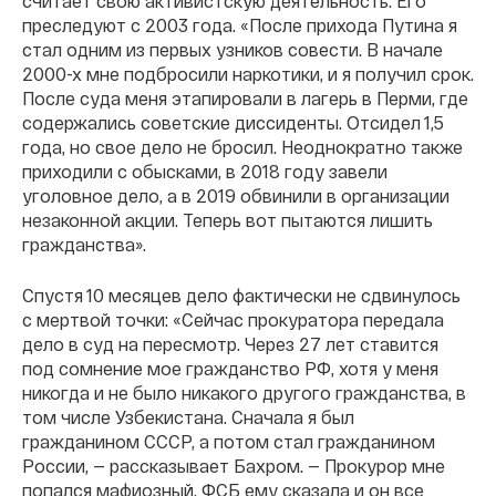
считает свою активистскую деятельность. Его
преследуют с 2003 года. «После прихода Путина я
стал одним из первых узников совести. В начале
2000-х мне подбросили наркотики, и я получил срок.
После суда меня этапировали в лагерь в Перми, где
содержались советские диссиденты. Отсидел 1,5
года, но свое дело не бросил. Неоднократно также
приходили с обысками, в 2018 году завели
уголовное дело, а в 2019 обвинили в организации
незаконной акции. Теперь вот пытаются лишить
гражданства».
Спустя 10 месяцев дело фактически не сдвинулось
с мертвой точки: «Сейчас прокуратора передала
дело в суд на пересмотр. Через 27 лет ставится
под сомнение мое гражданство РФ, хотя у меня
никогда и не было никакого другого гражданства, в
том числе Узбекистана. Сначала я был
гражданином СССР, а потом стал гражданином
России, — рассказывает Бахром. — Прокурор мне
попался мафиозный, ФСБ ему сказала и он все