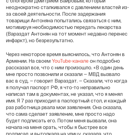
с блогером Дмитрием Баировым, который
неоднократно сталкивался с давлением властей из-
за своей деятельности. После задержания
товарищи Антоняна попытались связаться с ним,
мотивируя необходимостью передать лекарства
(Вараздат Антонян на тот момент недавно перенес
инфаркт), но безрезультатно.
Через некоторое время выяснилось, что Антонян в
Армении. На своем
YouTube-канале
он подробно
рассказал все, что с ним произошло. «В один день
мне просто позвонили и сказали — МВД вызвало
вас в суд, — говорит Вараздат. — Сказали, что когда
я получал паспорт РФ, я что-то неправильно
написал там в документах, не указал, что я менял
имя. Я 7 раз приходил в паспортный стол, и каждый
раз работница рвала мои заявления. Она сказала,
что сама сделает заявление, мне просто надо
будет подписать его. Потом меня вызвали, она
начала на меня орать, чтобы я быстрее все
подписал, и вытолкала на улицу, сказала, что