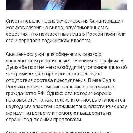
Спустя неделю после исчезновения Саиднуриддин
Розиков заявил на видео, опубликованном в
соцсетях, что неизвестные лица в России похитили
его и передали таджикским властям.
Священнослужителя обвиняли в связях с
запрещенным религиозным течением «Салафия». В
Душанбе против него возбудили уголовное дело об
экстремизме, которое рассыпалось из-за
отсутствия состава преступления. В мае Суд в
России все же отменил решение о лишении его
гражданства РФ. Однако эта история хорошо
показывает, что, как только кто-нибудь становится
неугодным властям Таджикистана, власти РФ сразу
же идут на встречу и помогают выдворить из
страны под любыми предлогами.
Саиднуриддин
рассказал
о своем похищении