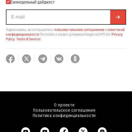
Еженедельный дайджест
Подписываясь, вы соглашаетесь с
пользовательским соглашением
и
политикой
конфиденциальности
The Insider,
а также с условиями Google reCAPTCHA
(
Privacy
Policy
,
Terms of Service
).
О проекте
Пользовательское соглашение
Политика конфиденциальности