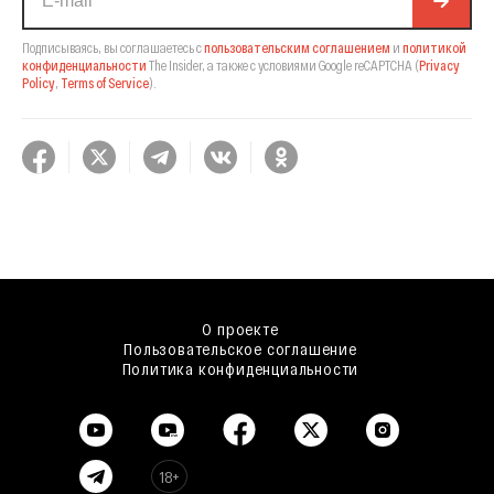
Подписываясь, вы соглашаетесь с
пользовательским соглашением
и
политикой
конфиденциальности
The Insider,
а также с условиями Google reCAPTCHA
(
Privacy
Policy
,
Terms of Service
).
О проекте
Пользовательское соглашение
Политика конфиденциальности
18+