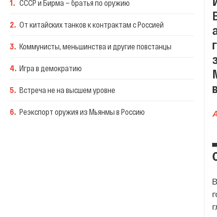
1
.
СССР и Бирма — братья по оружию
2
.
От китайских танков к контрактам с Россией
3
.
Коммунисты, меньшинства и другие повстанцы
4
.
Игра в демократию
5
.
Встреча не на высшем уровне
6
.
Реэкспорт оружия из Мьянмы в Россию
A
В
г
г