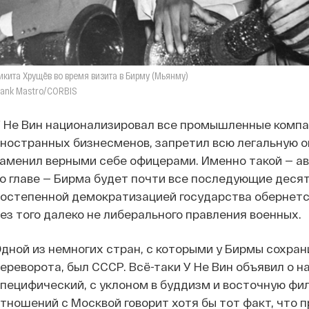
икита Хрущёв во время визита в Бирму (Мьянму)
rank Mastro/CORBIS
 Не Вин национализировал все промышленные компа
ностранных бизнесменов, запретил всю легальную о
аменил верными себе офицерами. Именно такой — ав
о главе — Бирма будет почти все последующие десят
остепенной демократизацией государства обернетс
ез того далеко не либерального правления военных.
дной из немногих стран, с которыми у Бирмы сохра
ереворота, был СССР. Всё-таки У Не Вин объявил о н
пецифический, с уклоном в буддизм и восточную фи
тношений с Москвой говорит хотя бы тот факт, что 