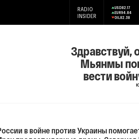
USD
82.17
RADIO
EUR
94.84
INSIDER
OIL
82.38
Здравствуй, 
Мьянмы по
вести войн
Ю
России в войне против Украины помогает