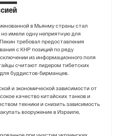
ссией
менованной в Мьянму страны стал
, но имели одну неприятную для
и Пекин требовал предоставления
вания с КНР позиций по ряду
исключении из информационного поля
итайцы считают лидером тибетских
 для буддистов-бирманцев.
ской и экономической зависимости от
ысокое качество китайских танков и
еством техники и снизить зависимость
акупать вооружение в Израиле,
низованное при участии украинских