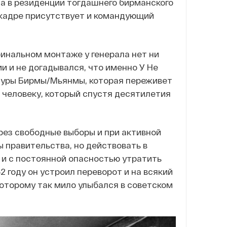
та в резиденции тогдашнего бирманского
в кадре присутствует и командующий
инальном монтаже у генерала нет ни
и и не догадывался, что именно У Не
туры Бирмы/Мьянмы, которая переживет
 человеку, который спустя десятилетия
ерез свободные выборы и при активной
ы правительства, но действовать в
 и с постоянной опасностью утратить
62 году он устроил переворот и на всякий
которому так мило улыбался в советском