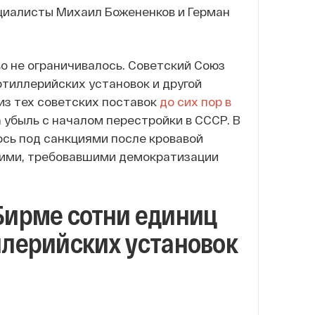
циалисты Михаил Божененков и Герман
о не ограничивалось. Советский Союз
ртиллерийских установок и другой
из тех советских поставок
до сих пор в
 убыль с началом перестройки в СССР. В
ось под санкциями после кровавой
щими, требовавшими демократизации
Бирме сотни единиц
ллерийских установок