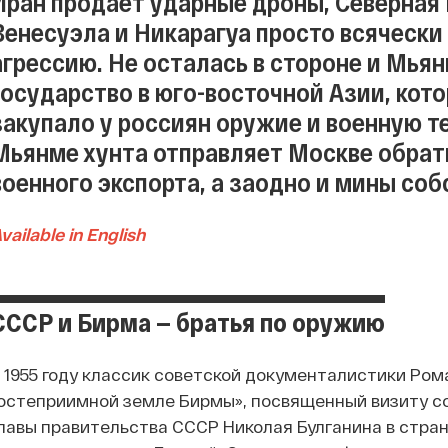
Иран продает ударные дроны, Северная 
Венесуэла и Никарагуа просто всяческ
агрессию. Не осталась в стороне и Мья
государство в юго-восточной Азии, кот
закупало у россиян оружие и военную т
Мьянме хунта отправляет Москве обрат
военного экспорта, а заодно и мины со
vailable in English
СССР и Бирма — братья по оружию
 1955 году классик советской документалистики Ро
остеприимной земле Бирмы», посвященный визиту со
лавы правительства СССР Николая Булганина в стран