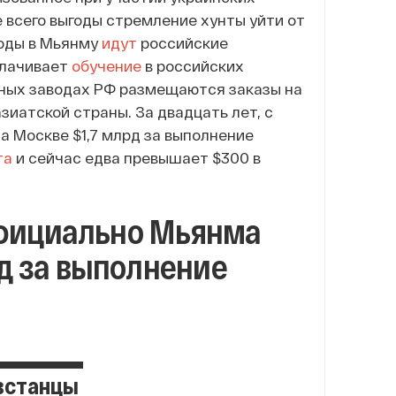
 всего выгоды стремление хунты уйти от
годы в Мьянму
идут
российские
плачивает
обучение
в российских
нных заводах РФ размещаются заказы на
зиатской страны. За двадцать лет, с
ла Москве $1,7 млрд за выполнение
та
и сейчас едва превышает $300 в
 официально Мьянма
рд за выполнение
овстанцы