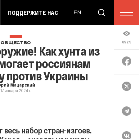
ПОДДЕРЖИТЕ НАС
EN
6529
ОБЩЕСТВО
оружие! Как хунта из
могает россиянам
у против Украины
рий Мацарский
17 января 2024 г.
 весь набор стран-изгоев.