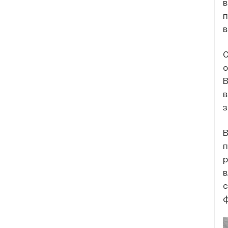
в
п
в
С
о
В
в
з
В
п
р
в
с