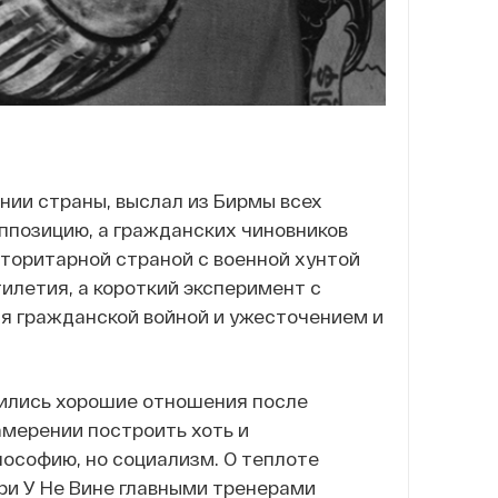
нии страны, выслал из Бирмы всех
ппозицию, а гражданских чиновников
торитарной страной с военной хунтой
илетия, а короткий эксперимент с
я гражданской войной и ужесточением и
нились хорошие отношения после
амерении построить хоть и
лософию, но социализм. О теплоте
при У Не Вине главными тренерами