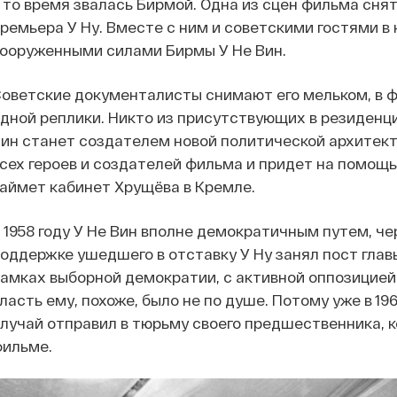
 то время звалась Бирмой. Одна из сцен фильма сня
ремьера У Ну. Вместе с ним и советскими гостями 
ооруженными силами Бирмы У Не Вин.
оветские документалисты снимают его мельком, в ф
дной реплики. Никто из присутствующих в резиденци
ин станет создателем новой политической архитек
сех героев и создателей фильма и придет на помощь
аймет кабинет Хрущёва в Кремле.
 1958 году У Не Вин вполне демократичным путем, ч
оддержке ушедшего в отставку У Ну занял пост глав
амках выборной демократии, с активной оппозицией
ласть ему, похоже, было не по душе. Потому уже в 19
лучай отправил в тюрьму своего предшественника, 
фильме.