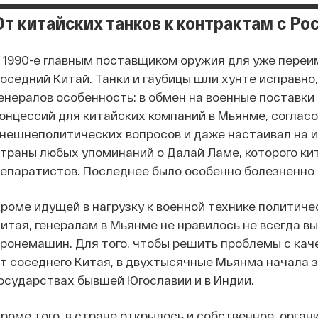
От китайских танков к контрактам с Ро
 1990-е главным поставщиком оружия для уже переи
оседний Китай. Танки и гаубицы шли хунте исправно
енералов особенность: в обмен на военные поставк
онцессий для китайских компаний в Мьянме, согласо
нешнеполитических вопросов и даже настаивал на 
траны любых упоминаний о Далай Ламе, которого к
епаратистов. Последнее было особенно болезненно
роме идущей в нагрузку к военной технике политиче
итая, генералам в Мьянме не нравилось не всегда в
ронемашин. Для того, чтобы решить проблемы с кач
т соседнего Китая, в двухтысячные Мьянма начала з
осударствах бывшей Югославии и в Индии.
роме того, в стране открылось и собственное, орга