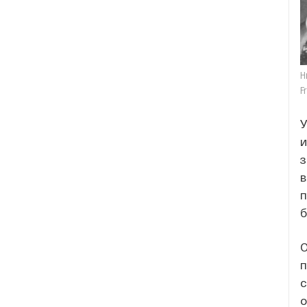
Н
F
У
и
з
в
п
б
О
п
с
о