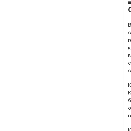
В
с
г
к
в
с
с
К
К
б
о
г
К