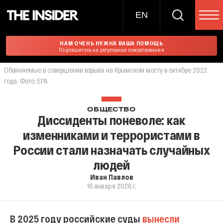
EN
НАМ ОЧЕНЬ НУЖНА ВАША ПОМОЩЬ
Подпишитесь на регулярные пожертвования
Обвиняемые в совершении взрыва на Крымском мосту в октябре 2022
года. Фото: EPA
ОБЩЕСТВО
Диссиденты поневоле: как
изменниками и террористами в
России стали назначать случайных
людей
Иван Павлов
16 января 2026 г.
В 2025 году российские суды
вынесли