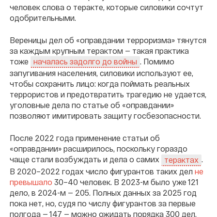
человек слова о теракте, которые силовики сочтут
одобрительными.
Вереницы дел об «оправдании терроризма» тянутся
за каждым крупным терактом — такая практика
тоже
. Помимо
началась задолго до войны
запугивания населения, силовики используют ее,
чтобы сохранить лицо: когда поймать реальных
террористов и предотвратить трагедию не удается,
уголовные дела по статье об «оправдании»
позволяют имитировать защиту госбезопасности.
После 2022 года применение статьи об
«оправдании» расширилось, поскольку гораздо
чаще стали возбуждать и дела о самих
.
терактах
В 2020–2022 годах число фигурантов таких дел
не
превышало
30–40 человек. В 2023-м было уже 121
дело, в 2024-м — 205. Полных данных за 2025 год
пока нет, но, судя по числу фигурантов за первые
полгода — 147 — можно ожидать порядка 300 дел.