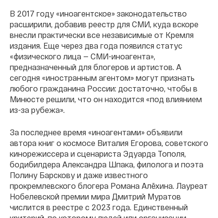
В 2017 году «иноагентское» законодательство
расширили, добавив реестр для СМИ, куда вскоре
внесли практически все независимые от Кремля
издания. Еще через два года появился статус
«физического лица — СМИ-иноагента»,
предназначенный для блогеров и артистов. А
сегодня «иностранным агентом» могут признать
любого гражданина России: достаточно, чтобы в
Минюсте решили, что он находится «под влиянием
из-за рубежа».
За последнее время «иноагентами» объявили
автора книг о космосе Виталия Егорова, советского
кинорежиссера и сценариста Эдуарда Тополя,
бодибилдера Александра Шпака, филолога и поэта
Полину Барскову и даже известного
прокремлевского блогера Романа Алёхина. Лауреат
Нобелевской премии мира Дмитрий Муратов
числится в реестре с 2023 года. Единственный
критерий, по которому людей или организации