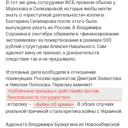
В тот же день сотрудники ФСБ провели обыски у
Морозова и Селизаровой, которые якобы могли
знать о «преступной деятельности» коллеги.
Екатерина Селизарова после этого была
вынуждена уехать из России. А Владимира
Сорокина в сентябре обвинили в «финансировании
экстремизма» за пожертвование в размере 500
рублей структурам Алексея Навального. Сам
адвокат вину не признал, а доказательств
следствие так и не предъявило.
Уголовные дела возбудили в отношении
покинувших Россию адвокатов Дмитрия Захватова
и Николая Полозова. Первому вменяют
«публичные призывы к действиям против
безопасности государства»
, второму —
. В обоих случаях
«фейки об армии»
реальной причиной стала критика войны с Украиной.
Адвоката Владимира Бузюргина из Новосибирской