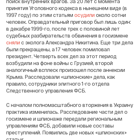
поиск внутренних врагов. За 20 лет с момента
принятия Уголовного кодекса в нынешнем виде (в
1997 году) по этим статьям
осудили
около сотни
человек. Оправдательный приговор был лишь один:
в декабре 1999-го, после трех с половиной лет
судебных разбирательств обвинения в госизмене
сняли
с эколога Александра Никитина. Еще три дела
были прекращены, а 17 человек помиловал
президент. Четверть всех дел за этот период
возбудили на фоне войны с Грузией, второй
аналогичный всплеск произошел после аннексии
Крыма. Расследовали «шпионские» дела, как
правило, сотрудники элитного 1-го отдела
Следственного управления ФСБ.
С началом полномасштабного вторжения в Украину
практика изменилась. Расследование части дел о
госизмене и шпионаже передали региональным
управлениям ФСБ, добавили новые составы
преступлений. Появились две новых «шпионских»
статьи: