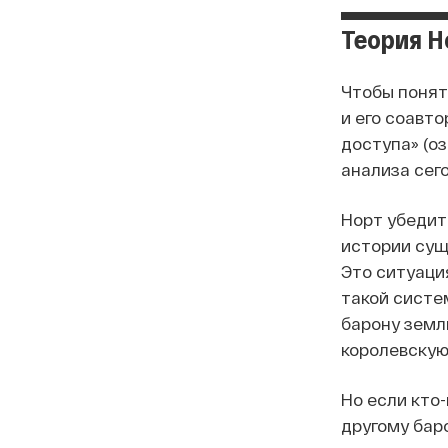
Теория Но
Чтобы понят
и его соавт
доступа» (о
анализа сег
Норт убедит
истории сущ
Это ситуация
такой систе
барону землю
королевскую
Но если кто
другому бар