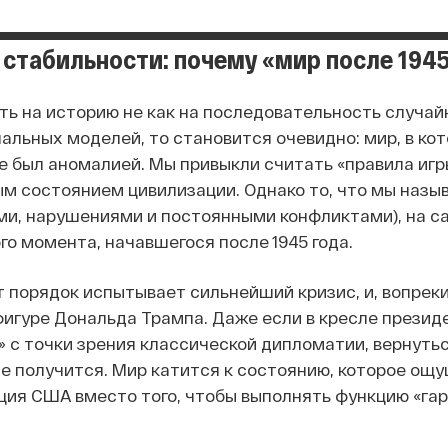
стабильности: почему «мир после 1945
ть на историю не как на последовательность случайн
альных моделей, то становится очевидно: мир, в ко
е был аномалией. Мы привыкли считать «правила игр
м состоянием цивилизации. Однако то, что мы назы
ами, нарушениями и постоянными конфликтами), на с
го момента, начавшегося после 1945 года.
т порядок испытывает сильнейший кризис, и, вопре
 фигуре Дональда Трампа. Даже если в кресле прези
 с точки зрения классической дипломатии, вернуть
 не получится. Мир катится к состоянию, которое ощ
ия США вместо того, чтобы выполнять функцию «гара