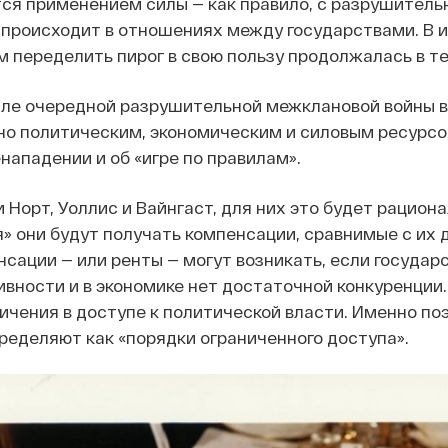
ся применением силы — как правило, с разрушител
 происходит в отношениях между государствами. В и
 переделить пирог в свою пользу продолжалась в те
сле очередной разрушительной межклановой войны 
о политическим, экономическим и силовым ресурсом,
нападении и об «игре по правилам».
 Норт, Уоллис и Вайнгаст, для них это будет рацион
» они будут получать компенсации, сравнимые с их 
нсации — или ренты — могут возникать, если государ
ивности и в экономике нет достаточной конкуренции
ичения в доступе к политической власти. Именно поэ
ределяют как «порядки ограниченного доступа».