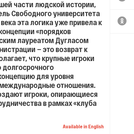
ьшей части людской истории,
ель Свободного университета
века эта логика уже привела к
концепции «порядков
вским лауреатом Дугласом
истрации — это возврат к
олагает, что крупные игроки
о долгосрочного
концепцию для уровня
а международные отношения.
создают игроки, опирающиеся
рудничества в рамках «клуба
Available in English