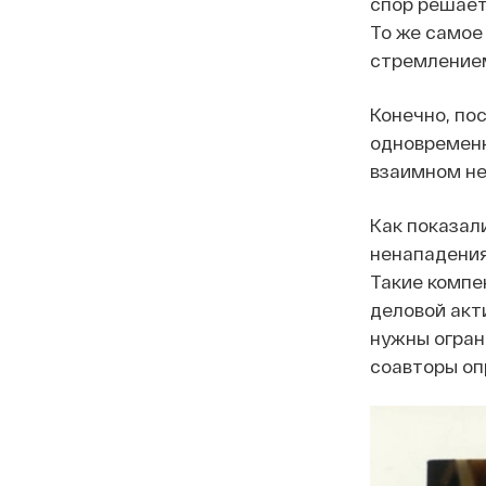
спор решает
То же самое
стремлением
Конечно, по
одновременн
взаимном не
Как показали
ненападения
Такие компе
деловой акт
нужны огран
соавторы оп