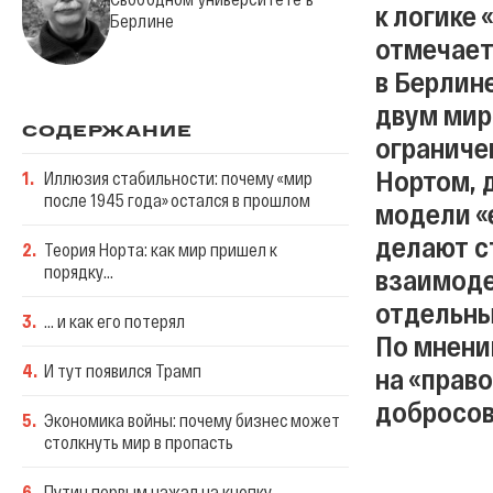
к логике
Берлине
отмечает
в Берлине
двум мир
СОДЕРЖАНИЕ
ограниче
Нортом, 
1
.
Иллюзия стабильности: почему «мир
после 1945 года» остался в прошлом
модели «
делают с
2
.
Теория Норта: как мир пришел к
порядку...
взаимоде
отдельны
3
.
… и как его потерял
По мнени
4
.
И тут появился Трамп
на «прав
добросов
5
.
Экономика войны: почему бизнес может
столкнуть мир в пропасть
6
.
Путин первым нажал на кнопку