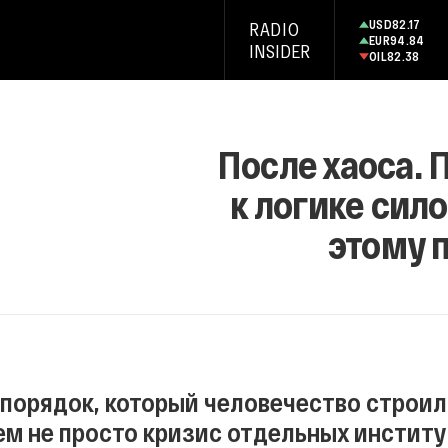
USD
82.17
RADIO
EUR
94.84
INSIDER
OIL
82.38
После хаоса. 
к логике сил
этому 
порядок, который человечество строило
м не просто кризис отдельных институ