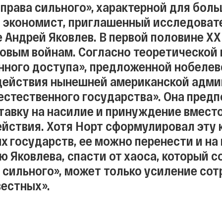
 «права сильного», характерной для бол
 экономист, приглашенный исследоват
 Андрей Яковлев. В первой половине XX 
овым войнам. Согласно теоретической 
нного доступа», предложенной нобеле
действия нынешней американской админ
естественного государства». Она предп
тавку на насилие и принуждение вмест
йствия. Хотя Норт сформулировал эту 
х государств, ее можно перенести и н
ю Яковлева, спасти от хаоса, который 
о сильного», может только усиление сот
естных».