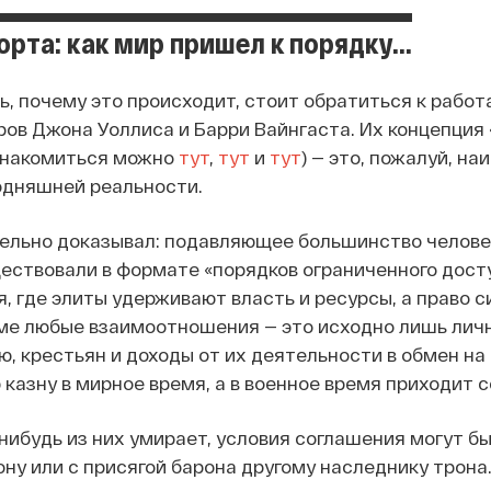
рта: как мир пришел к порядку...
ь, почему это происходит, стоит обратиться к работ
оров Джона Уоллиса и Барри Вайнгаста. Их концепция
знакомиться можно
тут
,
тут
и
тут
) — это, пожалуй, н
одняшней реальности.
ельно доказывал: подавляющее большинство челове
ествовали в формате «порядков ограниченного доступ
, где элиты удерживают власть и ресурсы, а право с
ме любые взаимоотношения — это исходно лишь лич
, крестьян и доходы от их деятельности в обмен на 
 казну в мирное время, а в военное время приходит с
-нибудь из них умирает, условия соглашения могут 
ону или с присягой барона другому наследнику трона.