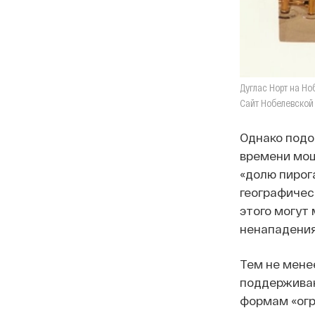
Дуглас Норт на Но
Сайт Нобелевской
Однако подо
времени мощ
«долю пирог
географичес
этого могут
ненападения
Тем не мене
поддерживаю
формам «огр