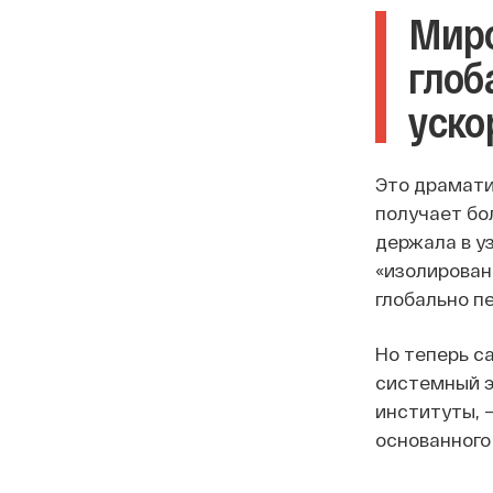
Миро
глоб
уско
Это драмати
получает бо
держала в у
«изолированн
глобально п
Но теперь с
системный э
институты, 
основанного