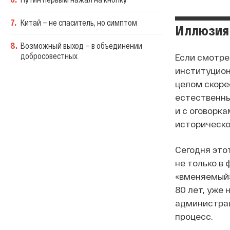
7
.
Китай — не спаситель, но симптом
Иллюзия 
8
.
Возможный выход — в объединении
добросовестных
Если смотре
институцион
целом скоре
естественны
и с оговорк
историческо
Сегодня это
не только в
«вменяемый»
80 лет, уже
администрац
процесс.