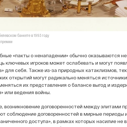
белевском банкете в 1993 году
 премии
бные «пакты о ненападении» обычно оказываются не
ь ключевых игроков может ослабевать и могут появ
а» для себя. Также из-за природных катаклизмов, те
ких открытий могут радикально меняться источники р
 меняться их представления о балансе выгод и изде
» или ведения войны.
е, возникновение договоренностей между элитами пр
т соблюдение договоренностей в мирные периоды и
аниченного доступа», в рамках которых насилие не 