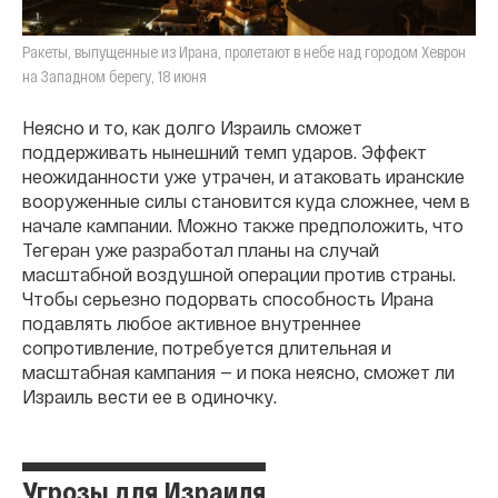
Ракеты, выпущенные из Ирана, пролетают в небе над городом Хеврон
на Западном берегу, 18 июня
Неясно и то, как долго Израиль сможет
поддерживать нынешний темп ударов. Эффект
неожиданности уже утрачен, и атаковать иранские
вооруженные силы становится куда сложнее, чем в
начале кампании. Можно также предположить, что
Тегеран уже разработал планы на случай
масштабной воздушной операции против страны.
Чтобы серьезно подорвать способность Ирана
подавлять любое активное внутреннее
сопротивление, потребуется длительная и
масштабная кампания — и пока неясно, сможет ли
Израиль вести ее в одиночку.
Угрозы для Израиля