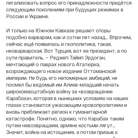
легализовать вопрос его принадлежности придётся
следующим поколениям при будущих режимах в
России и Украине.
И только на Южном Кавказе решают споры
подобно варварам, как и сотни лет назад... Впрочем,
сейчас ещё появилась и геополитика, такая,
неоварварская. Вот Турция, вот ее президент, а по
сути правитель, — Реджеп Тайип Эрдоган,
мечтающий о лаврах нового Ататюрка,
возрождающего новое издание Оттоманской
империи. Не будь его непомерных амбиций, не
посмел бы ведомый им Алиев-младший начать
широкомасштабную войну за «возвращение
Карабаха», которая в нынешних условиях на наших
глазах становится ужасающим кровопролитием и
вновь приближает регион к гуманитарной
катастрофе. Понятно, однако, что Карабах таким
путем невозвращаем, армяне костьми лягут...
Значит, война на истощение, а потом призыв к