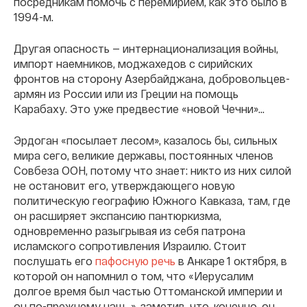
посредникам помочь с перемирием, как это было в
1994-м.
Другая опасность — интернационализация войны,
импорт наемников, моджахедов с сирийских
фронтов на сторону Азербайджана, добровольцев-
армян из России или из Греции на помощь
Карабаху. Это уже предвестие «новой Чечни»...
Эрдоган «посылает лесом», казалось бы, сильных
мира сего, великие державы, постоянных членов
Совбеза ООН, потому что знает: никто из них силой
не остановит его, утверждающего новую
политическую географию Южного Кавказа, там, где
он расширяет экспансию пантюркизма,
одновременно разыгрывая из себя патрона
исламского сопротивления Израилю. Стоит
послушать его
пафосную речь
в Анкаре 1 октября, в
которой он напомнил о том, что «Иерусалим
долгое время был частью Оттоманской империи и
он по-прежнему наш...», заметив, что, конечно, он