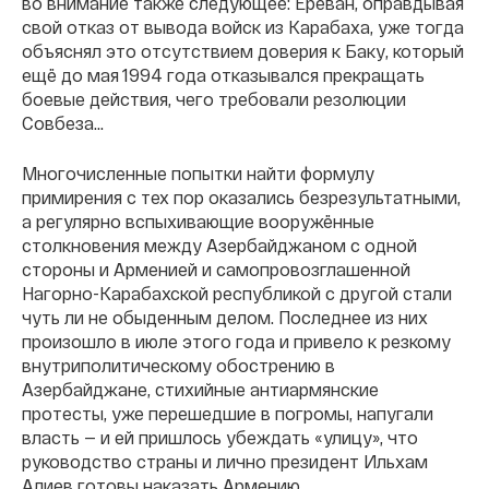
во внимание также следующее: Ереван, оправдывая
свой отказ от вывода войск из Карабаха, уже тогда
объяснял это отсутствием доверия к Баку, который
ещё до мая 1994 года отказывался прекращать
боевые действия, чего требовали резолюции
Совбеза...
Многочисленные попытки найти формулу
примирения с тех пор оказались безрезультатными,
а регулярно вспыхивающие вооружённые
столкновения между Азербайджаном с одной
стороны и Арменией и самопровозглашенной
Нагорно-Карабахской республикой с другой стали
чуть ли не обыденным делом. Последнее из них
произошло в июле этого года и привело к резкому
внутриполитическому обострению в
Азербайджане, стихийные антиармянские
протесты, уже перешедшие в погромы, напугали
власть — и ей пришлось убеждать «улицу», что
руководство страны и лично президент Ильхам
Алиев готовы наказать Армению.