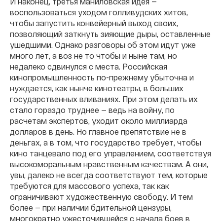
И наконец, третья маниловская идея —
воспользоваться уходом голливудских хитов,
чтобы запустить конвейерный выход своих,
позволяющий заткнуть зияющие дыры, оставленные
ушедшими. Однако разговоры об этом идут уже
много лет, а воз не то чтобы и ныне там, но
недалеко сдвинулся с места. Российская
кинопромышленность по-прежнему убыточна и
нуждается, как нынче кинотеатры, в больших
государственных вливаниях. При этом делать их
стало гораздо труднее — ведь на войну, по
расчетам экспертов, уходит около миллиарда
долларов в день. Но главное препятствие не в
деньгах, а в том, что государство требует, чтобы
кино танцевало под его управлением, соответствуя
высокоморальным нравственным качествам. А они,
увы, далеко не всегда соответствуют тем, которые
требуются для массового успеха, так как
ограничивают художественную свободу. И тем
более — при наличии бдительной цензуры,
многократно ужесточившейся с начала боев в