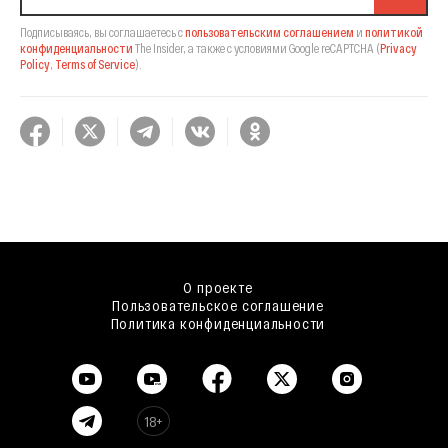
Подписываясь, вы соглашаетесь с
пользовательским соглашением
и
политикой
конфиденциальности
The Insider,
а также с условиями Google reCAPTCHA
(
Privacy
Policy
,
Terms of Service
).
О проекте
Пользовательское соглашение
Политика конфиденциальности
18+