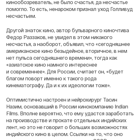
кинообозреватель, не было счастья, да несчастье
помогло. То есть, ненароком признал уход Голливуд
несчастьем.
Другой знаток кино, автор бульварного киночтива
Федор Раззаков, не увидел в этом никакого
несчастья, а наоборот, объявил, что «сегодняшнее
американское кино безыдейное, вторичное, в нем
нет пульса сегодняшнего времени», тогда как
«азиатское кино намного интереснее
и современнее». Для России, считает он, «будет
благом поворт именно к такого рода
кинематографу. Да и к их идеологии тоже».
Оптимистично настроен и нейрохирург Тасин
Назим, основавший в России кинокомпанию Indian
Films. Вполне вероятно, что ему удастся заработать
на производстве и прокате отдельных индийских
лент, но это не говорит о больших возможностях
индийского кино в целом. Ссылки на то, что оно