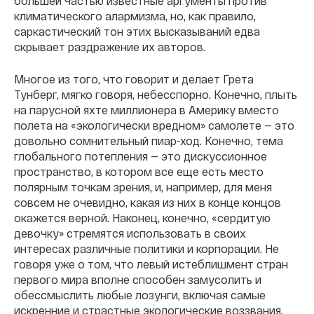
большей частью известные аргументы против
климатического алармизма, но, как правило,
саркастический тон этих высказываний едва
скрывает раздражение их авторов.
Многое из того, что говорит и делает Грета
Тунберг, мягко говоря, небесспорно. Конечно, плыть
на парусной яхте миллионера в Америку вместо
полета на «экологически вредном» самолете — это
довольно сомнительный пиар-ход. Конечно, тема
глобального потепления — это дискуссионное
пространство, в котором все еще есть место
полярным точкам зрения, и, например, для меня
совсем не очевидно, какая из них в конце концов
окажется верной. Наконец, конечно, «сердитую
девочку» стремятся использовать в своих
интересах различные политики и корпорации. Не
говоря уже о том, что левый истеблишмент стран
первого мира вполне способен замусолить и
обессмыслить любые лозунги, включая самые
искренние и страстные экологические воззвания.