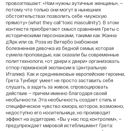
провозглашает: «Нам нужны аутичные женщины», —
потому что только они могут в нынешних
обстоятельствах позволить себе «мужскую
прямоту» (what they call 'toxic masculinity'). В этом
контексте приобретают смысл сравнения Греты с
историческими персонажами, такими как Жанна
д'Арк или св. Роза из Витербо (набожная
болезненная девочка из бедной семьи, которая
сумела проповедью, как сказали бы современные
политтехнологи, «от двери к двери» организовать
отпор германской экспансии в Центральную
Италию). Как и средневековые европейские героини,
Грета Тунберг умеет не просто заставить себя
слушать, а задеть за живое, спровоцировать
действие — причем именно благодаря своей
необычности. Эта необычность создает стиль и
специфическое чувство юмора, которое, возможно,
недоступно его носительнице, но производит
эффект на аудиторию. «Вы у нас под контролем», —
предупреждает мировой истеблишмент Грета: