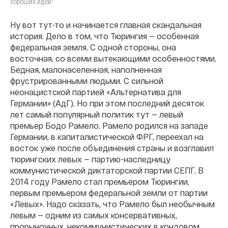
хороших идей"
Ну вот тут-то и начинается главная скандальная
история. Дело в том, что Тюрингия — особенная
федеральная земля. С одной стороны, она
восточная, со всеми вытекающими особенностями.
Бедная, малонаселенная, наполненная
фрустрированными людьми. С сильной
неонацистской партией «Альтернатива для
Германии» (АдГ). Но при этом последний десяток
лет самый популярный политик тут — левый
премьер Бодо Рамело. Рамело родился на западе
Германии, в капиталистической ФРГ, переехал на
восток уже после объединения страны и возглавил
тюрингских левых — партию-наследницу
коммунистической диктаторской партии СЕПГ. В
2014 году Рамело стал премьером Тюрингии,
первым премьером федеральной земли от партии
«Левых». Надо сказать, что Рамело был необычным
левым — одним из самых консервативных,
прорыночных, некоммунистических в кондовом