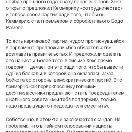
ноябре прошлого года, сразу после выборов, Хëке
открыто предложил Кеммериху «сотрудничество»
и голоса своей партии ради того,
чтобы он,
Кеммерих, стал премьером и сбросил левого Бодо
Рамело.
То есть карликовой партии, чудом протиснувшейся
в парламент, предложили «без обязательств»
возглавить правительство. И предложили сделать
это нацисты. Более того, в письме Хëке прямо
говорил — делает он это ради того, чтобы вывести
АдГ из блокады, в которой она оказалась из-за
бойкота со стороны демократических партий. Это
примерно как первокласснику гопники-
десятиклассники предлагают стать председателем
школьного совета: «мы тебя поддержим, только
надо предыдущего председателя сместить».
Собственно, в этом-то и заключается скандал. Не
проблема, что в тайном голосовании нацисты