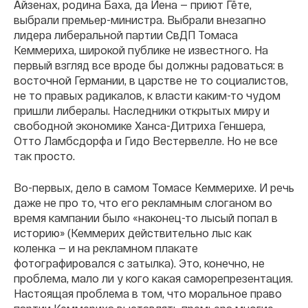
Айзенах, родина Баха, да Йена — приют Гёте,
выбрали премьер-министра. Выбрали внезапно
лидера либеральной партии СвДП Томаса
Кеммериха, широкой публике не известного.
На
первый взгляд все вроде бы должны радоваться: в
восточной Германии, в царстве не то социалистов,
не то правых радикалов, к власти каким-то чудом
пришли либералы. Наследники открытых миру и
свободной экономике Ханса-Дитриха Геншера,
Отто Ламбсдорфа и Гидо Вестервелле. Но не все
так просто.
Во-первых, дело в самом Томасе Кеммерихе. И речь
даже не про то, что его рекламным слоганом во
время кампании было «наконец-то лысый попал в
историю» (Кеммерих действительно лыс как
коленка — и на рекламном плакате
фотографировался с затылка). Это, конечно, не
проблема, мало ли у кого какая саморепрезентация.
Настоящая проблема в том, что моральное право