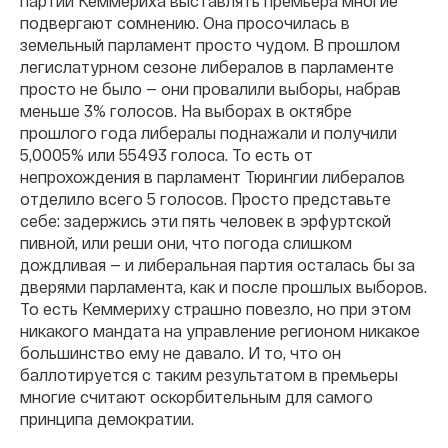
партии Кеммериха выставлять премьера многие
подвергают сомнению. Она просочилась в
земельный парламент просто чудом. В прошлом
легислатурном сезоне либералов в парламенте
просто не было — они провалили выборы, набрав
меньше 3% голосов. На выборах в октябре
прошлого года либералы поднажали и получили
5,0005% или 55493 голоса. То есть от
непрохождения в парламент Тюрингии либералов
отделило всего 5 голосов. Просто представьте
себе: задержись эти пять человек в эрфуртской
пивной, или реши они, что погода слишком
дождливая — и либеральная партия осталась бы за
дверями парламента, как и после прошлых выборов.
То есть Кеммериху страшно повезло, но при этом
никакого мандата на управление регионом никакое
большинство ему не давало. И то, что он
баллотируется с таким результатом в премьеры
многие считают оскорбительным для самого
принципа демократии.