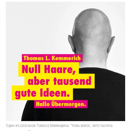
Один из слоганов Томаса Кеммериха: "Ноль волос, зато тысяча