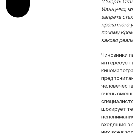
"Смерть Ста
Ианнуччи, ко
запрета стал
прокатного у
почему Кремл
каково реаль
Чиновники п
интересует 
кинематогра
предпочита
человечеств
очень смешн
специалисто
шокирует те
непонимани
входящие в 
них все в эт