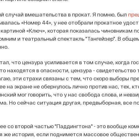
ый случай вмешательства в прокат. Я помню, был
пре
ывалась «Номер 44», у нее отобрали прокатное удост
 картиной «Ключ», которая показалась чиновникам по
помним и
театральный спектакль "Тангейзер". В обще
но.
тал, что цензура усиливается в том случае, когда г
то находятся в опасности, цензура - свидетельство 
гаю, эти страхи связаны с тем, что скоро выборы пр
 на экране не обернулось лично против нас, тех, кт
ский мог говорить, что у нас свобода слова, и невз
ма. Но сейчас ситуация другая, предвыборная, все п
е со второй частью "Паддингтона" - это
вообще коме
я же история, если поднимется массовое обществен