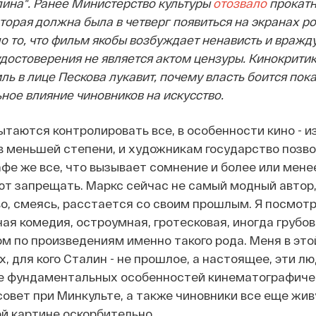
лина". Ранее Министерство культуры
отозвало
прокатн
торая должна была в четверг появиться на экранах р
о то, что фильм якобы возбуждает ненависть и вражду
достоверения не является актом цензуры. Кинокритик 
ь в лице Пескова лукавит, почему власть боится пок
ное влияние чиновников на искусство.
ытаются контролировать все, в особенности кино - и
в меньшей степени, и художникам государство позв
фе же все, что вызывает сомнение и более или мен
ют запрещать.
Маркс сейчас не самый модный автор, 
о, смеясь, расстается со своим прошлым. Я посмотр
ая комедия, остроумная, гротесковая, иногда грубов
м по произведениям именно такого рода. Меня в этой
х, для кого Сталин - не прошлое, а настоящее, эти 
е фундаментальных особенностей кинематографиче
совет при Минкульте, а также чиновники все еще
жив
ой картине оскорбительно.