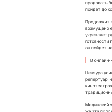
продавать би
пойдет до к
Продолжит л
возмущено е
укрепляет р
готовности 
он пойдет н
В онлайн-
Цензура уси
репертуар, ч
кинотеатрах
традиционны
Мединский з
же эта подд