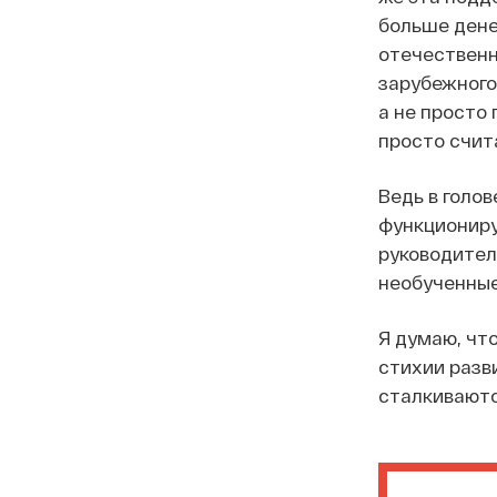
больше дене
отечественн
зарубежного
а не просто
просто счита
Ведь в голов
функциониру
руководителе
необученные
Я думаю, чт
стихии разв
сталкиваютс