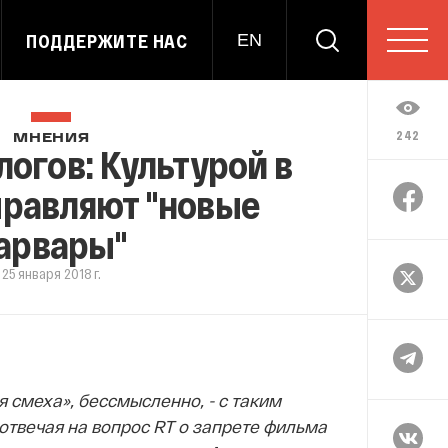
ПОДДЕРЖИТЕ НАС
EN
242
МНЕНИЯ
огов: Культурой в
правляют "новые
арвары"
25 января 2018 г.
 смеха», бессмысленно, - с таким
твечая на вопрос RT о запрете фильма