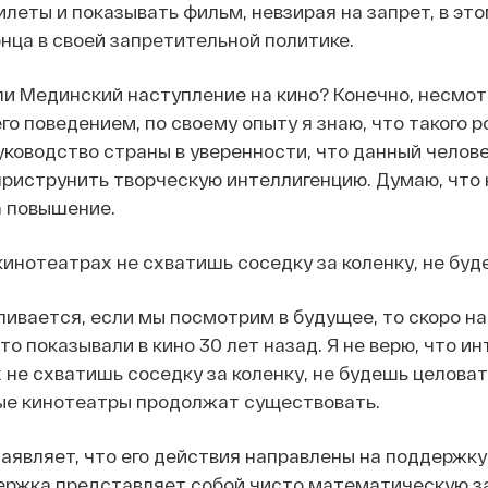
леты и показывать фильм, невзирая на запрет, в это
онца в своей запретительной политике.
и Мединский наступление на кино? Конечно, несмотр
го поведением
, по своему опыту я знаю, что такого 
уководство страны в уверенности, что данный челове
приструнить творческую интеллигенцию. Думаю, что н
а повышение.
кинотеатрах не схватишь соседку за коленку, не буд
ливается, если мы посмотрим в будущее, то скоро н
то показывали в кино 30 лет назад. Я не верю, что 
 не схватишь соседку за коленку, не будешь целоват
е кинотеатры продолжат существовать.
аявляет, что его действия направлены на поддержку
ержка представляет собой чисто математическую за