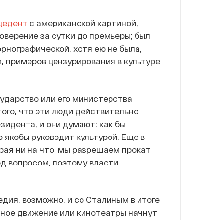
цедент
с американской картиной,
оверение за сутки до премьеры; был
рнографической, хотя ею не была,
м, примеров цензурирования в культуре
осударство или его министерства
того, что эти люди действительно
езидента, и они думают: как бы
о якобы руководит культурой. Еще в
ирая ни на что, мы разрешаем прокат
од вопросом, поэтому власти
дия, возможно, и со Сталиным в итоге
ное движение или кинотеатры начнут