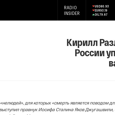
USD
80.93
RADIO
EUR
93.19
INSIDER
OIL
79.67
Кирилл Разл
России у
в
«нелюдей», для которых «смерть является поводом для
выступил правнук Иосифа Сталина Яков Джугашвили, о