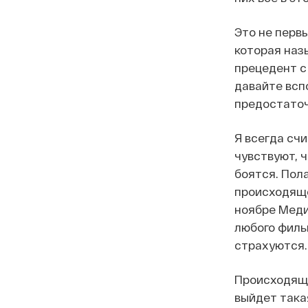
Это не перв
которая наз
прецедент с
давайте вс
предостаточ
Я всегда счи
чувствуют, ч
боятся. Пола
происходящее
ноябре Медин
любого филь
страхуются.
Происходяще
выйдет така