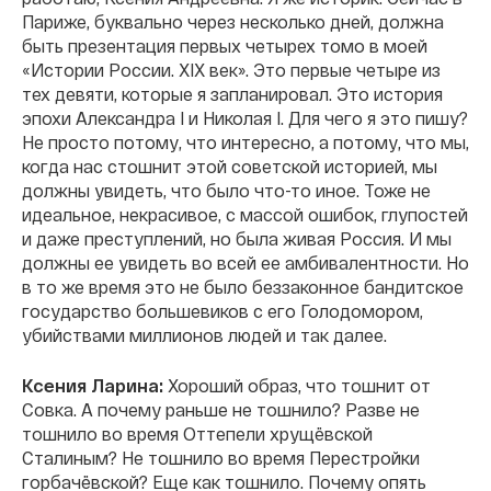
Париже, буквально через несколько дней, должна
быть презентация первых четырех томо в моей
«Истории России. XIX век». Это первые четыре из
тех девяти, которые я запланировал. Это история
эпохи Александра I и Николая I. Для чего я это пишу?
Не просто потому, что интересно, а потому, что мы,
когда нас стошнит этой советской историей, мы
должны увидеть, что было что-то иное. Тоже не
идеальное, некрасивое, с массой ошибок, глупостей
и даже преступлений, но была живая Россия. И мы
должны ее увидеть во всей ее амбивалентности. Но
в то же время это не было беззаконное бандитское
государство большевиков с его Голодомором,
убийствами миллионов людей и так далее.
Ксения Ларина:
Хороший образ, что тошнит от
Совка. А почему раньше не тошнило? Разве не
тошнило во время Оттепели хрущёвской
Сталиным? Не тошнило во время Перестройки
горбачёвской? Еще как тошнило. Почему опять