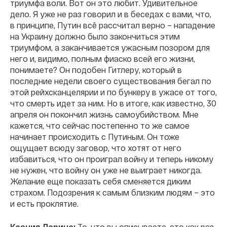
триумфа воли. Вот он это любит. Удивительное
дело. Я уже не раз говорил и в беседах с вами, что,
в принципе, Путин всё рассчитал верно – нападение
на Украину должно было закончиться этим
триумфом, а заканчивается ужасным позором для
него и, видимо, полным фиаско всей его жизни,
понимаете? Он подобен Гитлеру, который в
последние недели своего существования бегал по
этой рейхсканцелярии и по бункеру в ужасе от того,
что смерть идет за ним. Но в итоге, как известно, 30
апреля он покончил жизнь самоубийством. Мне
кажется, что сейчас постепенно то же самое
начинает происходить с Путиным. Он тоже
ощущает всюду заговор, что хотят от него
избавиться, что он проиграл войну и теперь никому
не нужен, что войну он уже не выиграет никогда.
Желание еще показать себя сменяется диким
страхом. Подозрения к самым близким людям – это
и есть проклятие.
Ксения Ларина:
То, что вы описываете, это как раз