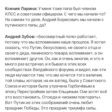
Ксения Ларина:
У меня тоже папа был членом
КПСС и советским офицером. С чего мы начали-то?
На самом-то деле, Андрей Борисович, мы начали с
путинского папы, да?
Андрей Зубов:
«Бессмертный полк» работает,
потому что мы вспоминаем наше прошлое. Я хотел
сказать, что Путин, безусловно, не своего отца и
своего деда, ленинского повара, вспоминает, а он
вспоминает другое. Он, как и очень многие, и это я
много раз встречал, и я бывал в этих всех
сообществах Валдайского форума, и видел, как эти
люди мучаются тем, что им хочется того величия,
той славы, которая, на их взгляд, была у Советского
Союза и которая была утрачена Горбачёвым в
эпоху Перестройкии затем Ельциным. Они хотят всё
это восстановить. Отсюда и «можем повторить».
Вот Путин из этих соображений очень любит
праздник Победы. Это праздник триумфа силы,