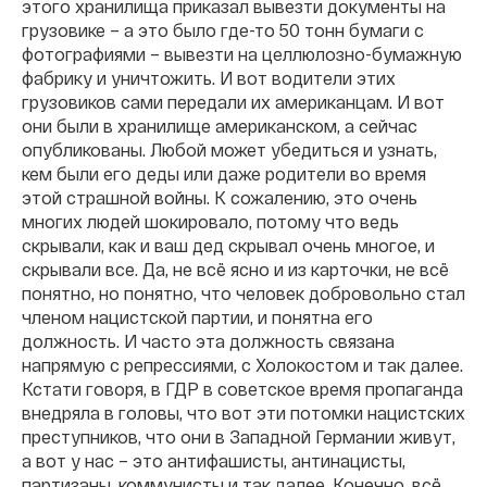
этого хранилища приказал вывезти документы на
грузовике – а это было где-то 50 тонн бумаги с
фотографиями – вывезти на целлюлозно-бумажную
фабрику и уничтожить. И вот водители этих
грузовиков сами передали их американцам. И вот
они были в хранилище американском, а сейчас
опубликованы. Любой может убедиться и узнать,
кем были его деды или даже родители во время
этой страшной войны. К сожалению, это очень
многих людей шокировало, потому что ведь
скрывали, как и ваш дед скрывал очень многое, и
скрывали все. Да, не всё ясно и из карточки, не всё
понятно, но понятно, что человек добровольно стал
членом нацистской партии, и понятна его
должность. И часто эта должность связана
напрямую с репрессиями, с Холокостом и так далее.
Кстати говоря, в ГДР в советское время пропаганда
внедряла в головы, что вот эти потомки нацистских
преступников, что они в Западной Германии живут,
а вот у нас – это антифашисты, антинацисты,
партизаны, коммунисты и так далее. Конечно, всё