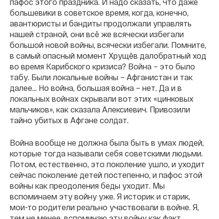
пафос этого праздника. И надо сказать, что даже
большевики в советское время, когда, конечно,
авантюристы и бандиты продолжали управлять
нашей страной, они всё же всячески избегали
большой новой войны, всячески избегали. Помните,
в самый опасный момент Хрущёв далобратный ход
во время Карибского кризиса? Война – это было
табу. Были локальные войны – Афганистан и так
далее… Но война, большая война – нет. Да и в
локальных войнах скрывали вот этих «цинковых
мальчиков», как сказала Алексиевич. Привозили
тайно убитых в Афгане солдат.
Война вообще не должна была быть в умах людей,
которые тогда называли себя советскими людьми.
Потом, естественно, это поколение ушло, и уходит
сейчас поколение детей постепенно, и пафос этой
войны как преодоления беды уходит. Мы
вспоминаем эту войну уже. Я историк и старик,
мои-то родители реально участвовали в войне. Я,
тем не менее, вспоминаю эту войну как факт