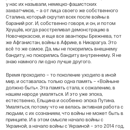
у нас их называли, немецко-фашистских
захватчиков, – а от лица своего же собственного
Сталина, который скрутил всех после войны в
бараний рог. И, собственно говоря, и он, и потом
Хрущёв, когда расстреливал демонстрацию в
Новочеркасске, и еще все авантюры Брежнева, тот
же Афганистан, войны в Африке, в Никарагуа. Это
всё то же самое. Да, мы не покорились внешнему
бандиту, но покорились бандиту внутреннему. Я не
знаю намного ли одно лучше другого.
Время проходило – то поколение уходило в иной
мир, и оставалась только одна память – «Войныне
должно быть». Эта память стала, к сожалению, в
нашем народе умаляться. И это уже эпоха,
естественно, Ельцина и особенно эпоха Путина.
Умаляться, потому что не велась активная работа с
людьми, с их сознанием, что войны не может быть в
принципе. И в этом смысле начало войны с
Украиной, а начало войны с Украиной – это 2014 год,