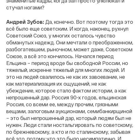
знаменитые кадры, когда зал просто улюлюкал и
стучал ногами?
Андрей Зубов:
Да, конечно. Вот поэтому тогда это
всё было еще советским. И когда, наконец, рухнул
Советский Союз, у многих осталось чувство
обманутых надежд. Они мечтали о преображенном,
разбогатевшем, рыночном, может даже, Советском
Союзе, а всё это кончилось. Начался период
Ельцина – период вроде бы свободной России, но
тяжелый, искренне тяжелый для многих людей. И
это на людей свалилось не как их завоевание, не
как материализация их ощущений, не как
убеждение, которое стало фактом истории, а как
непрошенный дар. Россия 90-х годов, ельцинская
Россия, со всеми ее, между прочим, грязными
вещами, залоговым аукционами, семибанкирщиной
– это был непрошенный дар, который людям был не
нужен. Люди стали ностальгировать по советскому,
по брежневскому, а кто и по сталинскому, забывая
всё это, потому что это было несимпатично. И