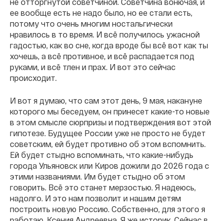
не отторгнутой советчиной. Советчина вонючая, и
ее вообще есть не надо было, но ее стали есть,
потому что очень многим ностальгически
нравилось в то время. И всё получилось ужасной
гадостью, как во сне, когда вроде бы всё вот как ты
хочешь, а всё противное, и всё распадается под
руками, и всё тлен и прах. И вот это сейчас
происходит.
И вот я думаю, что сам этот день, 9 мая, накануне
которого мы беседуем, он принесет какие-то новые
в этом смысле сюрпризы и подтверждения вот этой
гипотезе. Будущее России уже не просто не будет
советским, ей будет противно об этом вспомнить.
Ей будет стыдно вспоминать, что какие-нибудь
города Ульяновск или Киров дожили до 2026 года с
этими названиями. Им будет стыдно об этом
говорить. Всё это станет мерзостью. Я надеюсь,
надолго. И это нам позволит и нашим детям
построить новую Россию. Собственно, для этого я
работаю, Ксения Андреевна. Я же историк. Сейчас в