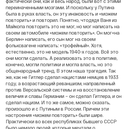
фактически они, как и весь народ, были вот с этими
переиначенными мозгами. И поскольку у Путина
была в руках власть, он эту инаковость и «можем
повторить» и повторил. Понятно, чтодядя Ваня из
Майкопа повторить это не мог, но мог написать на
своем автомобиле «можем повторить». Он мог«на
Берлин» написать, его сын мог на своем
фольксвагене написать: «трофейный». Хотя,
естественно, это не модель 1940-х годов. Всё это
они могли сделать. А реализовать это в политике,
конечно, могли политики и могла власть, но это
общенародный тренд. В этом наша трагедия. Так
же, как не Гитлер сделал нацистами немцев в 1933
году, а возрастающий реваншизм, направленный
против Версальской системы и на восстановление
величия и славы Германии – он сделал Гитлера, и он
сделал нацизм. И то же самое, можно сказать,
произошло и с Путиным в России. Причем эти
настроения «можем повторить» были шире.
Практически во всех республиках бывшего СССР
было немало людей, которые мечтали о