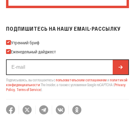
ПОДПИШИТЕСЬ НА НАШУ EMAIL-РАССЫЛКУ
Подпишитесь на нашу Email-рассылку
Утренний бриф
Еженедельный дайджест
Подписываясь, вы соглашаетесь с
пользовательским соглашением
и
политикой
конфиденциальности
The Insider,
а также с условиями Google reCAPTCHA
(
Privacy
Policy
,
Terms of Service
).