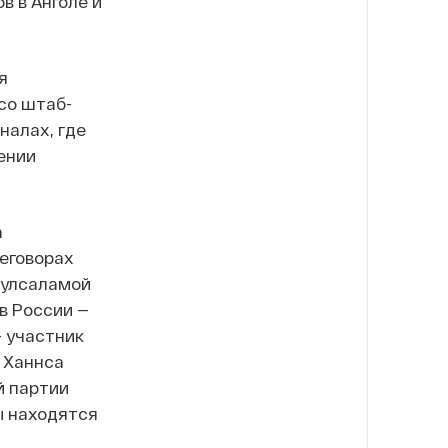
в в Анголе и
я
со штаб-
налах, где
ении
а
еговорах
дулсаламой
в России —
 участник
 Ханнса
й партии
ы находятся