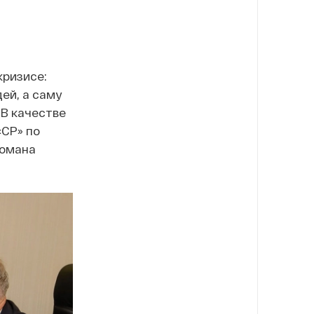
кризисе:
ей, а саму
 В качестве
«СР» по
Романа