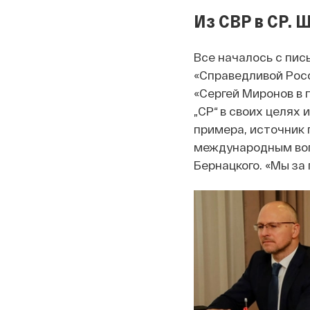
Из СВР в СР. 
Все началось с пис
«Справедливой Росс
«Сергей Миронов в 
„СР“ в своих целях
примера, источник 
международным воп
Бернацкого. «Мы за 