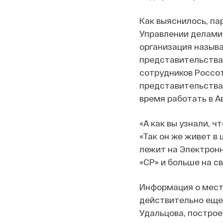
Как выяснилось, па
Управлении делами
организация назыв
представительства 
сотрудников Россот
представительства
время работать в А
«А как вы узнали, 
«Так он же живет в
лежит на Электронн
«СР» и больше на св
Информация о мест
действительно еще
Удальцова, построен