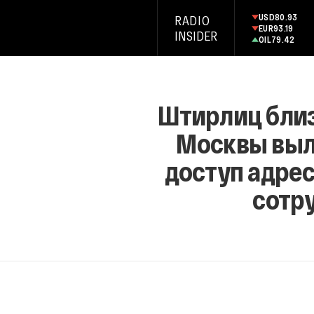
USD
80.93
RADIO
EUR
93.19
INSIDER
OIL
79.42
Штирлиц близ
Москвы выл
доступ адрес
сотр