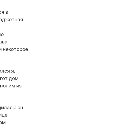
ся в
бюджетная
ло
ава
и некоторое
лся я. —
этот дом
аноним из
илась: он
ице
Дом