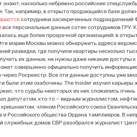
er знают, насколько небрежно российские спецслужб
и. Так, например, в открыто продающейся базе долж
иваются
сотрудники засекреченных подразделений ФС
и
все персональные данные сотен сотрудников ГРУ. К
казалась еще более прозрачной организацией: в откр
йте мэрии Москвы можно обнаружить адреса ведом
ей разведки, где получили квартиры несколько тыс
лучить их данные, не нужны даже никакие доступы к
жет совершенно официально получить информацию
 через Росреестр. Все эти данные доступны уже мног
ти были этим озабочены. The Insider изучил карьеры
ужил, что судьбы некоторых из них сложились очень
тал депутатом, кто-то — видным журналистом, нефтя
 кришнаитом, членом Российского союза Евангельск
 и Российского общества Ордена тамплиеров. В не
й служебных домов СВР разобрался журналист Цент