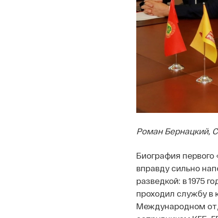
Роман Бернацкий, С
Биография первого 
вправду сильно нап
разведкой: в 1975 
проходил службу в 
Международном отд