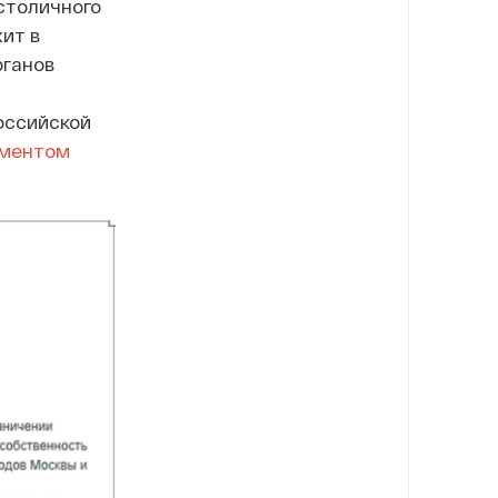
столичного
ит в
рганов
оссийской
ментом