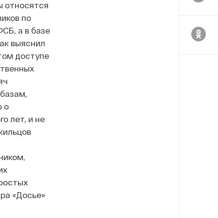
ы относятся
ников по
Б, а в базе
ак выяснил
ытом доступе
ственных
яч
 базам,
 о
о лет, и не
 жильцов
ником,
их
простых
ра «Досье»