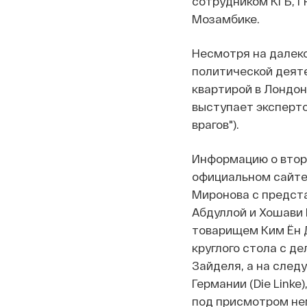
сотрудником КГБ, Г
Мозамбике.
Несмотря на далеко
политической деят
квартирой в Лондон
выступает эксперто
врагов").
Информацию о втор
официальном сайте
Миронова с предст
Абдуллой и Хошави 
товарищем Ким Ён Д
круглого стола с д
Зайделя, а на след
Германии (Die Link
под присмотром не