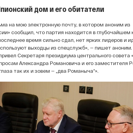
Шпионский дом и его обитатели
ьма на мою электронную почту, в котором аноним из
ии» сообщил, что партия находится в глубочайшем 
последнее время сильно сдал, нет ярких лидеров и ид
 используют выходцы из спецслужб», — пишет аноним.
привел Секретаря президиума центрального совета 
росам Александра Романовича и его заместителя 
глаза так их и зовем — „два Романыча“».