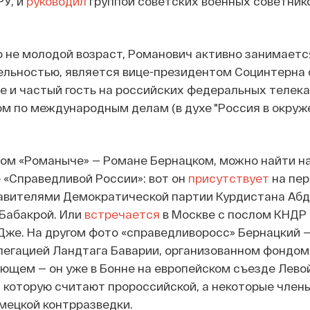
РУ, и
руководил
группой советских военных советнико
 не молодой возраст, Романович активно занимаетс
ельностью, является вице-президентом Социнтерна 
е и частый гость на российских федеральных телека
м по международным делам (в духе "Россия в окруж
ом «Романыче» — Романе Бернацком, можно найти н
 «Справедливой России»: вот он
присутствует
на пер
авителями Демократической партии Курдистана Аб
Бабакрой. Или
встречается
в Москве с послом КНДР 
же. На другом фото «справедливоросс» Бернацкий —
елегацией Ландтага Баварии, организованном фондом
ующем — он уже в Бонне на европейском съезде Лево
e), которую считают пророссийской, а некоторые член
мецкой контрразведки.