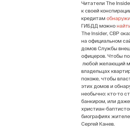
Читатели The Insid
к своей конспираци
кредитам
обнаруж
ГИБДД можно
найт
The Insider, СВР о
на официальном са
домов Службы внешн
офицеров. Чтобы по
любой желающий мо
владельцах квартир
похоже, чтобы влас
этих домов и обнар
необычно: кто-то с
банкиром, или даже
христиан-баптистов
биографиях жителе
Сергей Канев.