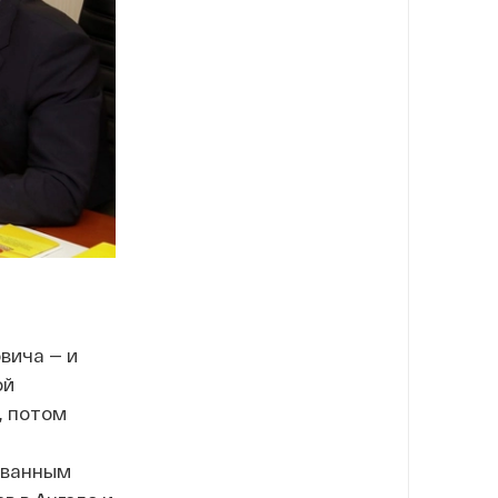
вича — и
ой
, потом
ованным