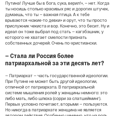
Путина! Лучше бы в бога, сука, верил!», — нет. Когда
ты носишь столько красивых ряс и дорогих штучек,
думаешь, что ты — важная птица. А к тебе
врываются «какие-то девки» и орут, что ты просто
прислужник чекиста и вор. Конечно, это бесит. Ну и
идеал он тоже выбрал под стать — кагэбэшник, у
которого не хватает смелости признать
собственных дочерей. Очень по-христиански.
— Стала ли Россия более
патриархальной за эти десять лет?
— Патриархат — часть государственной идеологии.
При Путине не может быть другой идеологии,
отличной от патриархата. В патриархальной
системе мышления ролей у женщины немного: это
либо мать, либо шлюха (сорри за слатшейминг).
Первых условно почитают, вторыми — пользуются.
Но никогда в патриархате женщина не является
автором действия. Особенно цинично, что на роль