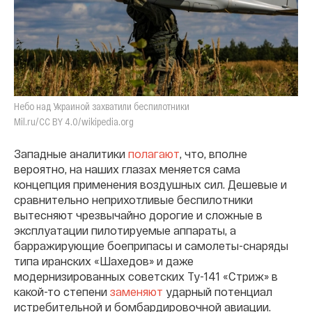
Небо над Украиной захватили беспилотники
Mil.ru/CC BY 4.0/wikipedia.org
Западные аналитики
полагают
, что, вполне
вероятно, на наших глазах меняется сама
концепция применения воздушных сил. Дешевые и
сравнительно неприхотливые беспилотники
вытесняют чрезвычайно дорогие и сложные в
эксплуатации пилотируемые аппараты, а
барражирующие боеприпасы и самолеты-снаряды
типа иранских «Шахедов» и даже
модернизированных советских Ту-141 «Стриж» в
какой-то степени
заменяют
ударный потенциал
истребительной и бомбардировочной авиации.