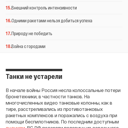
15
.
Внешний контроль интенсивности
16
.
Одними ракетами нельзя добиться успеха
17
.
Природу не победить
18
.
Война с городами
Танки не устарели
В начале войны Россия несла колоссальные потери
бронетехники, в частности танков. На
многочисленных видео танковые колонны, как в
тире, расстреливались из противотанковых
ракетных комплексов и поражались с воздуха при
помощи беспилотников. По последним доступным
оценкам
, ВС РФ потеряли половину из довоенного