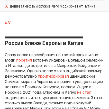
3
.
Дешевая нефть и оружие: чего Моди хочет от Путина
E
N
Россия ближе Европы и Китая
Сразу после переизбрания на третий срок в июне
Моди
посетил
встречу лидеров «Большой семерки»
в Италии, где встретился с Макроном, Байденом и
Зеленским. Однако после этого индийский премьер
демонстративно
проигнорировал
швейцарский
Саммит мира по Украине, отправив туда делегацию
во главе с Паваном Капуром, послом Индии в
России с 2021 года. Впрочем, и Капур
не стал
подписывать итоговую резолюцию саммита. Это не
столько вызов Западу, сколько подчеркнутый
нейтралитет Индии. При этом на встрече G7 Моди