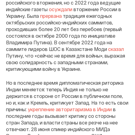
российского вторжения, но с 2022 года ведущие
индийские газеты
осуждали
вторжение России в
Украину. Была
прервана
традиция ежегодных
октябрьских российско-индийских саммитов,
проходивших более 20 лет без перебоев (первый
состоялся в октябре 2000 года по инициативе
Владимира Путина). В сентябре 2022 года на
саммите лидеров ШОС в Казахстане Моди
сказал
Путину, что «сейчас не время для войны», выражая
свою солидарность с западными странами,
критикующими войну в Украине.
Но в последнее время дипломатическая риторика
Индии меняется: теперь Индия не только не
держится в стороне от России в публичном поле,
но и, как и Кремль, критикует Запад. На то есть свои
причины:
укрепление авторитаризма в Индии
в
последние годы вызывает критику со стороны
стран Запада, и власти страны все резче на нее
отвечают. 28 июня спикер индийского МИДа