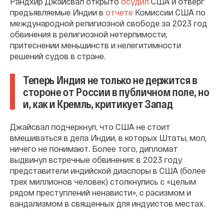
Рандхир Джайсвал открыто
осудил
США и отверг
предъявляемые Индии в
отчете
Комиссии США по
международной религиозной свободе за 2023 год
обвинения в религиозной нетерпимости,
притеснении меньшинств и нелегитимности
решений судов в стране.
Теперь Индия не только не держится в
стороне от России в публичном поле, но
и, как и Кремль, критикует Запад
Джайсвал подчеркнул, что США не стоит
вмешиваться в дела Индии, в которых Штаты, мол,
ничего не понимают. Более того, дипломат
выдвинул встречные обвинения: в 2023 году
представители индийской диаспоры в США (более
трех миллионов человек) столкнулись с «целым
рядом преступлений ненависти», с расизмом и
вандализмом в священных для индуистов местах.