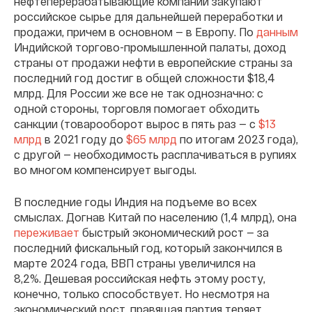
нефтеперерабатывающие компании закупают
российское сырье для дальнейшей переработки и
продажи, причем в основном — в Европу. По
данным
Индийской торгово-промышленной палаты, доход
страны от продажи нефти в европейские страны за
последний год достиг в общей сложности $18,4
млрд. Для России же все не так однозначно: с
одной стороны, торговля помогает обходить
санкции (товарооборот вырос в пять раз — с
$13
млрд
в 2021 году до
$65 млрд
по итогам 2023 года),
с другой — необходимость расплачиваться в рупиях
во многом компенсирует выгоды.
В последние годы Индия на подъеме во всех
смыслах. Догнав Китай по населению (1,4 млрд), она
переживает
быстрый экономический рост — за
последний фискальный год, который закончился в
марте 2024 года, ВВП страны увеличился на
8,2%. Дешевая российская нефть этому росту,
конечно, только способствует. Но несмотря на
экономический рост, правящая партия теряет