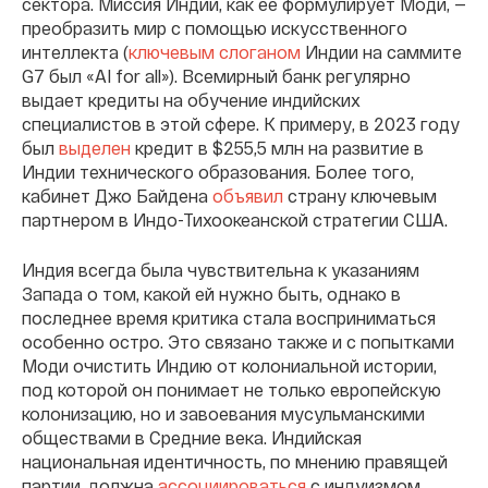
сектора. Миссия Индии, как ее формулирует Моди, —
преобразить мир с помощью искусственного
интеллекта (
ключевым слоганом
Индии на саммите
G7 был «AI for all»). Всемирный банк регулярно
выдает кредиты на обучение индийских
специалистов в этой сфере. К примеру, в 2023 году
был
выделен
кредит в $255,5 млн на развитие в
Индии технического образования. Более того,
кабинет Джо Байдена
объявил
страну ключевым
партнером в Индо-Тихоокеанской стратегии США.
Индия всегда была чувствительна к указаниям
Запада о том, какой ей нужно быть, однако в
последнее время критика стала восприниматься
особенно остро. Это связано также и с попытками
Моди очистить Индию от колониальной истории,
под которой он понимает не только европейскую
колонизацию, но и завоевания мусульманскими
обществами в Средние века. Индийская
национальная идентичность, по мнению правящей
партии, должна
ассоциироваться
с индуизмом,