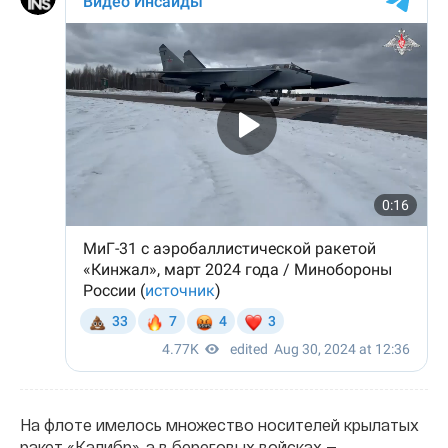
На флоте имелось множество носителей крылатых
ракет «Калибр», а в береговых войсках —