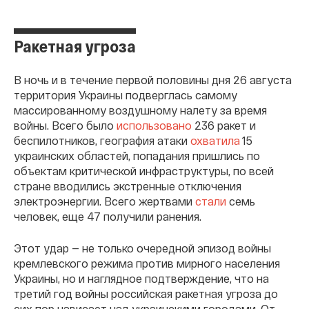
Ракетная угроза
В ночь и в течение первой половины дня 26 августа
территория Украины подверглась самому
массированному воздушному налету за время
войны. Всего было
использовано
236 ракет и
беспилотников, география атаки
охватила
15
украинских областей, попадания пришлись по
объектам критической инфраструктуры, по всей
стране вводились экстренные отключения
электроэнергии. Всего жертвами
стали
семь
человек, еще 47 получили ранения.
Этот удар — не только очередной эпизод войны
кремлевского режима против мирного населения
Украины, но и наглядное подтверждение, что на
третий год войны российская ракетная угроза до
сих пор нависает над украинскими городами. От