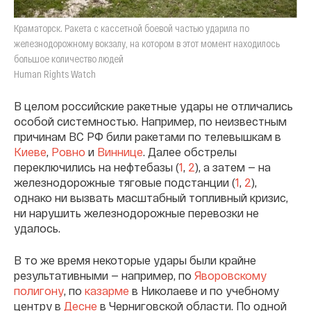
Краматорск. Ракета с кассетной боевой частью ударила по
железнодорожному вокзалу, на котором в этот момент находилось
большое количество людей
Human Rights Watch
В целом российские ракетные удары не отличались
особой системностью. Например, по неизвестным
причинам ВС РФ били ракетами по телевышкам в
Киеве
,
Ровно
и
Виннице
. Далее обстрелы
переключились на нефтебазы (
1
,
2
), а затем — на
железнодорожные тяговые подстанции (
1
,
2
),
однако ни вызвать масштабный топливный кризис,
ни нарушить железнодорожные перевозки не
удалось.
В то же время некоторые удары были крайне
результативными — например, по
Яворовскому
полигону
, по
казарме
в Николаеве и по учебному
центру в
Десне
в Черниговской области. По одной