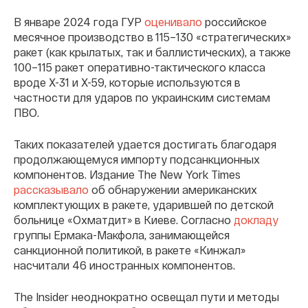
В январе 2024 года ГУР
оценивало
российское
месячное производство в 115–130 «стратегических»
ракет (как крылатых, так и баллистических), а также
100–115 ракет оперативно-тактического класса
вроде Х-31 и Х-59, которые используются в
частности для ударов по украинским системам
ПВО.
Таких показателей удается достигать благодаря
продолжающемуся импорту подсанкционных
компонентов. Издание The New York Times
рассказывало
об обнаружении американских
комплектующих в ракете, ударившей по детской
больнице «Охматдит» в Киеве. Согласно
докладу
группы Ермака-Макфола, занимающейся
санкционной политикой, в ракете «Кинжал»
насчитали 46 иностранных компонентов.
The Insider неоднократно освещал пути и методы