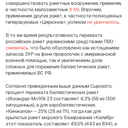
совершенствовать ракетные вооружения, применяя,
в частности, малозаметные
Х-69
. Впрочем,
применение других ракет, в частности полноценных
гиперзвуковых «Цирконов», успехом
не увенчалось
.
В то же время результативность перехвата
российских ракет украинскими средствами ПВО
снизилась
, что было обусловлено как истощением
запасов ЗУР на фоне проволочек с американской
военной помощью, так и увеличением доли
сложных для поражения баллистических ракет,
применяемых ВС РФ.
Согласно приведенным выше данным Сырского,
процент перехвата баллистических ракет
«Искандер-М»/KN-23 составляет 4,3% (56 из 1300
запущенных), а для аэробаллистических
«Кинжалов» — 25% (28 из 111), тогда как для
крылатых ракет морского базирования «Калибр»
этот показатель составляет 49,5% (443 из 894), а