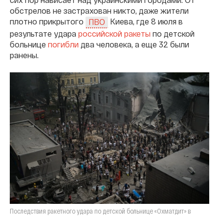
обстрелов не застрахован никто, даже жители
плотно прикрытого
Киева, где 8 июля в
ПВО
результате удара
российской ракеты
по детской
больнице
погибли
два человека, а еще 32 были
ранены.
Последствия ракетного удара по детской больнице «Охматдит» в