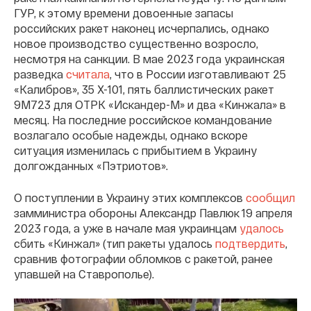
ГУР, к этому времени довоенные запасы
российских ракет наконец исчерпались, однако
новое производство существенно возросло,
несмотря на санкции. В мае 2023 года украинская
разведка
считала
, что в России изготавливают 25
«Калибров», 35 Х-101, пять баллистических ракет
9М723 для ОТРК «Искандер-М» и два «Кинжала» в
месяц. На последние российское командование
возлагало особые надежды, однако вскоре
ситуация изменилась с прибытием в Украину
долгожданных «Пэтриотов».
О поступлении в Украину этих комплексов
сообщил
замминистра обороны Александр Павлюк 19 апреля
2023 года, а уже в начале мая украинцам
удалось
сбить «Кинжал» (тип ракеты удалось
подтвердить
,
сравнив фотографии обломков с ракетой, ранее
упавшей на Ставрополье).