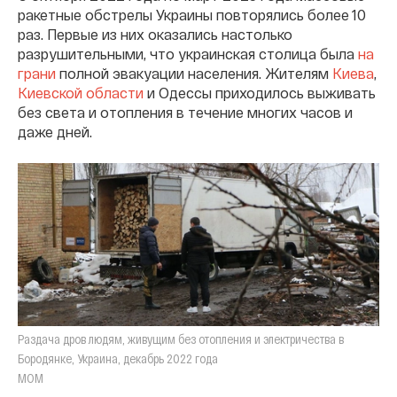
ракетные обстрелы Украины повторялись более 10
раз. Первые из них оказались настолько
разрушительными, что украинская столица была
на
грани
полной эвакуации населения. Жителям
Киева
,
Киевской области
и Одессы приходилось выживать
без света и отопления в течение многих часов и
даже дней.
Раздача дров людям, живущим без отопления и электричества в
Бородянке, Украина, декабрь 2022 года
МОМ