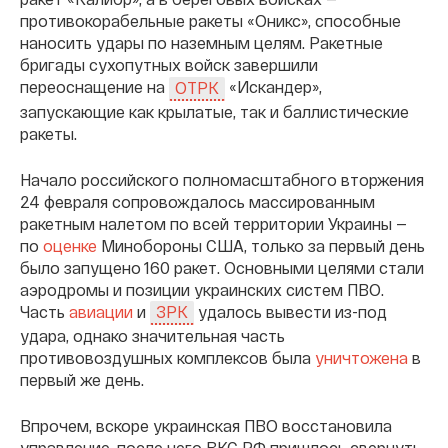
противокорабельные ракеты «Оникс», способные
наносить удары по наземным целям. Ракетные
бригады сухопутных войск завершили
переоснащение на
«Искандер»,
ОТРК
запускающие как крылатые, так и баллистические
ракеты.
Начало российского полномасштабного вторжения
24 февраля сопровождалось массированным
ракетным налетом по всей территории Украины —
по
оценке
Минобороны США, только за первый день
было запущено 160 ракет. Основными целями стали
аэродромы и позиции украинских систем ПВО.
Часть
авиации
и
удалось вывести из-под
ЗРК
удара, однако значительная часть
противовоздушных комплексов была
уничтожена
в
первый же день.
Впрочем, вскоре украинская ПВО восстановила
управление, после чего ВКС РФ пришлось свернуть