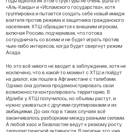
годы идеология этой структуры не очень ушла от
«Аль-Каиды» и «Исламского государства», хотя
группировка и пытается создать себе новый имидж
воителя против режима и защитника гражданского
населения. ХТШ обращается к внешним игрокам,
включая Россию, подчеркивая, что готова
сотрудничать со всеми и не будет играть против
чьих-либо интересов, когда будет свергнут режим
Асада.
Но это всё никого не вводит в заблуждение, хотя не
исключено, что в какой-то момент с ХТШ и пойдут
на диалог, как пошли в Афганистане с талибами.
Однако она должна продемонстрировать свои
возможности контролировать территорию. В
Идлибе у ХТШ получилось, но объемы растут, и
нужно уживаться с другими группировками и их
амбициями. До сих пор в таких случаях всё
заканчивалось разборками между разными силами.
А любой хаос и безвластие ведут к резкому росту
террористической активности. В регионе это уже