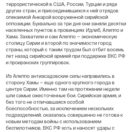
террористической в США, России, Турции и ряде
других стран, и присоединившихся к ней отрядов
опекаемой Анкарой вооруженной сирийской
оппозиции. Буквально за три дня они заняли десятки
населенных пунктов в провинциях Идлиб, Алеппо и
Хама. Захватили и сам Алеппо — экономическую
столицу Сирии и второй по значимости город
страны, который с таким трудом был отбит восемь
лет назад сирийской армией при поддержке ВКС РФ
и проиранских группировок.
Из Алеппо антиасадовские силы направились в
сторону Хамы — еще одного крупного города в
центре Сирии. Именно там на протяжении недели
шли самые ожесточенные бои. Сирийская армия, и
без того не отличавшаяся особой
боеспособностью, за исключением нескольких
подразделений, оказалась совершенно не готова к
новым методам войны с использованием
беспилотников. ВКС РФ хоть и наносят удары с