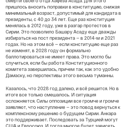
смерти своего отца Хафеза Асада. Для этого
пришлось вносить поправки в конституцию, снижая
минимальный возраст, допустимый для кандидата в
президенты, с 40 до 34 лет. Еще раз конституция
менялась в 2012 году, уже в разгар протестов в
Сирии. Это позволило Башару Асаду еще дважды
избираться на пост президента — в 2014-м и 2021
годах. Но на этом всё — если конституцию еще раз
не изменят, в 2028 году он формально
баллотироваться не имеет права. Это могло бы
случиться, если бы работа Конституционного
комитета завершилась, причем так, как это удобно
Дамаску, но перспективы этого весьма туманны.
Казалось, что 2028 год далеко, и всё решится. Но в
итоге все только смешалось. И ситуация
осложняется. Силы оппозиции все громче и громче
заявляют, что наступление — это повод вернуться к
комплексному решению о будущем Сирии. Анкара
это поддерживает. Последовать за Турцией могут
США и Евросоюз. И тогда многое будет зависеть