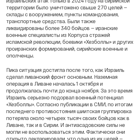
израильских атак только в 2024 году на сирийской
территории было уничтожено свыше 270 целей —
склады с вооружением, пункты командования,
транспортные средства. Были также
ликвидированы более 340 бойцов — иранские
военные специалисты из Корпуса стражей
исламской революции, боевики «Хезболлы» и других
проиранских формирований, сирийские военные и
ополченцы.
Пика ситуация достигла после того, как Израиль
сделал ливанский фронт основным. Наземная
операция в Ливане началась 1 октября и
продолжалась почти до конца ноября. За это время
Израиль серьезно подорвал военный потенциал
«Хезболлы». Согласно публикации в СМИ, по итогам
последнего противостояния шиитская группировка
потеряла около четырех тысяч своих бойцов как в
Ливане, так и в Сирии. И антиасадовские силы не
могли не воспользоваться этим. Фактически они
открыто декларировали, что одна из их целей —