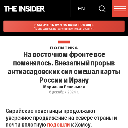
EN
НАМ ОЧЕНЬ НУЖНА ВАША ПОМОЩЬ
Подпишитесь на регулярные пожертвования
ПОЛИТИКА
На восточном фронте все
поменялось. Внезапный прорыв
антиасадовских сил смешал карты
России и Ирану
Марианна Беленькая
6 декабря 2024 г.
Сирийские повстанцы продолжают
уверенное продвижение на севере страны и
почти вплотную
подошли
к Хомсу.