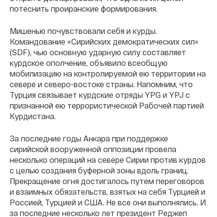
потеснить проиранские формирования.
Мишенью почувствовали себя и курды.
Командование «Сирийских демократических сил»
(SDF), чью основную ударную силу составляет
курдское ополчение, объявило всеобщую
мобилизацию на контролируемой ею территории на
севере и северо-востоке страны. Напомним, что
Турция связывает курдские отряды YPG и YPJ с
признанной ею террористической Рабочей партией
Курдистана.
За последние годы Анкара при поддержке
сирийской вооруженной оппозиции провела
несколько операций на севере Сирии против курдов
с целью создания буферной зоны вдоль границ.
Прекращение огня достигалось путем переговоров
и взаимных обязательств, взятых на себя Турцией и
Россией, Турцией и США. Не все они выполнялись. И
за последние несколько лет президент Реджеп