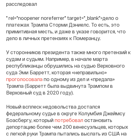
расследовал
" rel="noopener noreferrer" target="_blank">дело о
платежах Трампа Сторми Дэниелс. То есть, это
примитивная месть, и даже в указе говорится, что
дело в личных претензиях к Померанцу.
У сторонников президента также много претензий к
судам и судьям. Например, в начале марта
республиканцы обрушились на судью Верховного
суда Эми Барретт, которая «неправильно»
проголосовала
по одному из дел и «предала»
Трампа (Барретт была выдвинута Трампом в
Верховный суд в 2020 году).
Новый всплеск недовольства достался
федеральному судье в округе Колумбия Джеймсу
Боасбергу, который
потребовал
остановить
депортацию более чем 200 венесуэльцев, которых
с легкой руки Трампа пытались выслать из США на