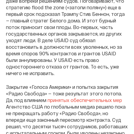
даже вопреки решениям судов. Поговаривают, что
стратегию flood the zone («затопи поляну») еще в
первый срок подсказал Трампу Стив Беннон, тогда
— главный стратег Белого дома. И этот бурный
поток приносит свои плоды. Во-первых, часть
государственных органов закрывается, из других
уходят люди. В деле USAID суд обязал
восстановить в должности всех уволенных, но за
время споров 90% контрактов и грантов USAID
были аннулированы. У USAID есть право
одностороннего отказа от грантов. То есть, уже
ничего не исправить.
Закрытие «Голоса Америки» и попытка закрытия
«Радио Свобода» — тоже результат этого потопа.
Да, под влиянием
принятых обеспечительных мер
Агентство США по глобальным медиа решило пока
не прекращать работу «Радио Свобода», но
впереди еще законный пересмотр контракта. Суд
решил, что десятки тысяч сотрудников, работавших
с испытательным сроком, были уволены незаконно.