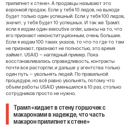
прилипнет к стене». А продавцы называют это
воронкой продаж. Если у тебя 10 лидов, на выходе
будет только один успешный. Если у тебя 100 лидов,
значит, у тебя будет 10 успешных. И так же Трамп:
если я издам один executive order, шансы на то, что
его признают неконституционным, очень большие.
Если я издам 100 таких указов, то что-то где-то там
не признают, признают не полностью, это время
займет. USAID — наглядный пример. Пока
восстанавливалась справедливость, контракты
почти все расторгли, и дальше у агентства только
один путь — увольнять людей. По правильной
процедуре, но всё равно увольнять, потому что
объем работы USAID уменьшился в 10 раз, столько
сотрудников просто не нужно.
Трамп «кидает в стену горшочек с
макаронами в надежде, что часть
макарон прилипнет к стене»