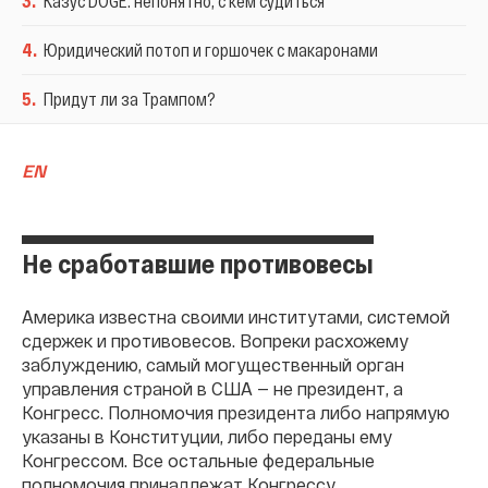
3
.
Казус DOGE: непонятно, с кем судиться
4
.
Юридический потоп и горшочек с макаронами
5
.
Придут ли за Трампом?
EN
Не сработавшие противовесы
Америка известна своими институтами, системой
сдержек и противовесов. Вопреки расхожему
заблуждению, самый могущественный орган
управления страной в США — не президент, а
Конгресс. Полномочия президента либо напрямую
указаны в Конституции, либо переданы ему
Конгрессом. Все остальные федеральные
полномочия принадлежат Конгрессу.