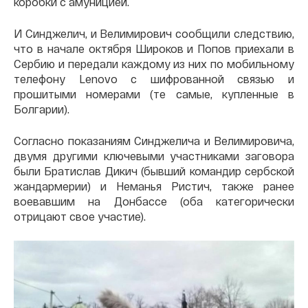
коробки с амуницией.
И Синджелич, и Велимирович сообщили следствию,
что в начале октября Широков и Попов приехали в
Сербию и передали каждому из них по мобильному
телефону Lenovo с шифрованной связью и
прошитыми номерами (те самые, купленные в
Болгарии).
Согласно показаниям Синджелича и Велимировича,
двумя другими ключевыми участниками заговора
были Братислав Дикич (бывший командир сербской
жандармерии) и Неманья Ристич, также ранее
воевавшим на Донбассе (оба категорически
отрицают свое участие).