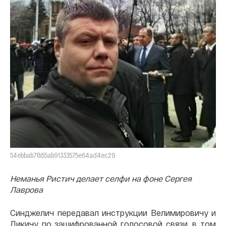
54ebbab71b55ab91333575e64ad4ec29
Неманья Ристич делает селфи на фоне Сергея
Лаврова
Синджелич передавал инструкции Велимировичу и
Дикичу по зашифрованной голосовой связи, в том