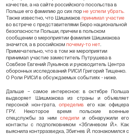
качестве, а на сайте российского посольства в
Польше его фамилию до сих пор
не успели убрать.
Также известно, что Шишмаков
принимал участие
во встрече с представителями Бюро национальной
безопасности Польши, причем в польском
сообщении о мероприятии фамилия Шишмакова
значится, а в российском
почему-то нет
.
Примечательно, что в том же мероприятии
принимал участие заместитель Путрушева в
Совбезе Евгений Лукьянов и руководитель Центра
оборонных исследований РИСИ Григорий Тищенко.
О Роли РИСИ в обсуждаемых событиях - ниже.
Дальше – самое интересное: в октябре Польша
выдворяет Шишмакова из страны и объявляет
персоной нон-грата,
определив
его как офицера
ГРУ. Некоторое время польские военные
спецслужбы за ним
следили
и обнаружили его
контакты с подполковником «Збгиневом Й.». Как
выяснила контрразведка, Збигнев Й. познакомился с