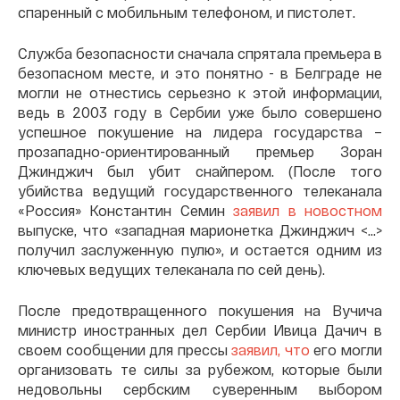
спаренный с мобильным телефоном, и пистолет.
Служба безопасности сначала спрятала премьера в
безопасном месте, и это понятно - в Белграде не
могли не отнестись серьезно к этой информации,
ведь в 2003 году в Сербии уже было совершено
успешное покушение на лидера государства –
прозападно-ориентированный премьер Зоран
Джинджич был убит снайпером. (После того
убийства ведущий государственного телеканала
«Россия» Константин Семин
заявил в новостном
выпуске, что «западная марионетка Джинджич <…>
получил заслуженную пулю», и остается одним из
ключевых ведущих телеканала по сей день).
После предотвращенного покушения на Вучича
министр иностранных дел Сербии Ивица Дачич в
своем сообщении для прессы
заявил, что
его могли
организовать те силы за рубежом, которые были
недовольны сербским суверенным выбором