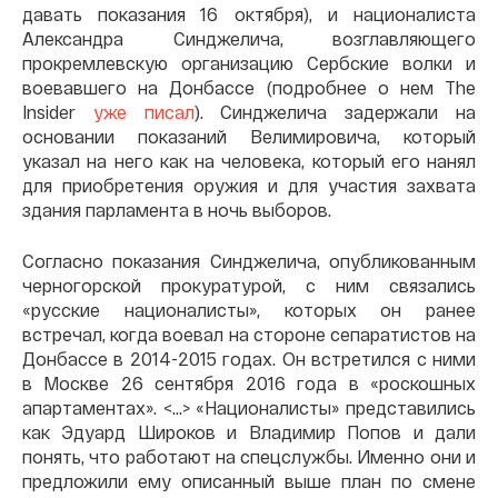
давать показания 16 октября), и националиста
Александра Синджелича, возглавляющего
прокремлевскую организацию Сербские волки и
воевавшего на Донбассе (подробнее о нем The
Insider
уже писал
). Синджелича задержали на
основании показаний Велимировича, который
указал на него как на человека, который его нанял
для приобретения оружия и для участия захвата
здания парламента в ночь выборов.
Согласно показания Синджелича, опубликованным
черногорской прокуратурой, с ним связались
«русские националисты», которых он ранее
встречал, когда воевал на стороне сепаратистов на
Донбассе в 2014-2015 годах. Он встретился с ними
в Москве 26 сентября 2016 года в «роскошных
апартаментах». <…> «Националисты» представились
как Эдуард Широков и Владимир Попов и дали
понять, что работают на спецслужбы. Именно они и
предложили ему описанный выше план по смене