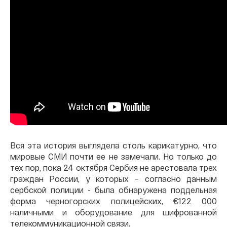
Вся эта история выглядела столь карикатурно, что
мировые СМИ почти ее не замечали. Но только до
тех пор, пока 24 октября Сербия не арестовала трех
граждан России, у которых – согласно данным
сербской полиции - была обнаружена поддельная
форма черногорских полицейских, €122 000
наличными и оборудование для шифрованной
телекоммуникационной связи.