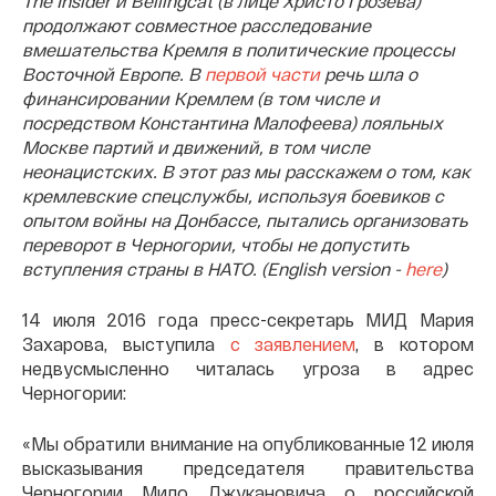
The Insider и Bellingcat (в лице Христо Грозева)
продолжают совместное расследование
вмешательства Кремля в политические процессы
Восточной Европе. В
первой части
речь шла о
финансировании Кремлем (в том числе и
посредством Константина Малофеева) лояльных
Москве партий и движений, в том числе
неонацистских. В этот раз мы расскажем о том, как
кремлевские спецслужбы, используя боевиков с
опытом войны на Донбассе, пытались организовать
переворот в Черногории, чтобы не допустить
вступления страны в НАТО. (English version -
here
)
14 июля 2016 года пресс-секретарь МИД Мария
Захарова, выступила
с заявлением
, в котором
недвусмысленно читалась угроза в адрес
Черногории:
«Мы обратили внимание на опубликованные 12 июля
высказывания председателя правительства
Черногории Мило Джукановича о российской