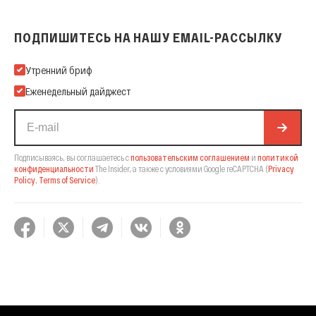
ПОДПИШИТЕСЬ НА НАШУ EMAIL-РАССЫЛКУ
Подпишитесь на нашу Email-рассылку
Утренний бриф
Еженедельный дайджест
Подписываясь, вы соглашаетесь с
пользовательским соглашением
и
политикой
конфиденциальности
The Insider,
а также с условиями Google reCAPTCHA
(
Privacy
Policy
,
Terms of Service
).