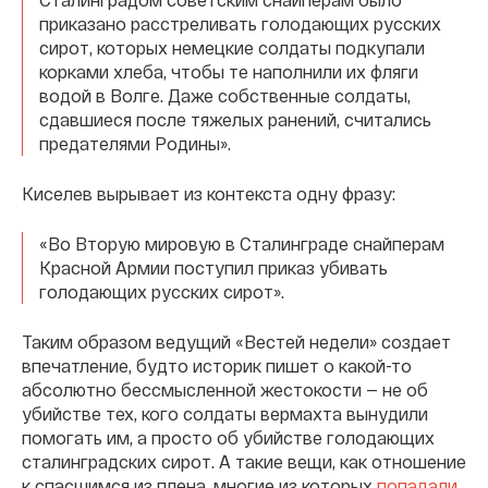
приказано расстреливать голодающих русских
сирот, которых немецкие солдаты подкупали
корками хлеба, чтобы те наполнили их фляги
водой в Волге. Даже собственные солдаты,
сдавшиеся после тяжелых ранений, считались
предателями Родины».
Киселев вырывает из контекста одну фразу:
«Во Вторую мировую в Сталинграде снайперам
Красной Армии поступил приказ убивать
голодающих русских сирот».
Таким образом ведущий «Вестей недели» создает
впечатление, будто историк пишет о какой-то
абсолютно бессмысленной жестокости — не об
убийстве тех, кого солдаты вермахта вынудили
помогать им, а просто об убийстве голодающих
сталинградских сирот. А такие вещи, как отношение
к спасшимся из плена, многие из которых
попадали