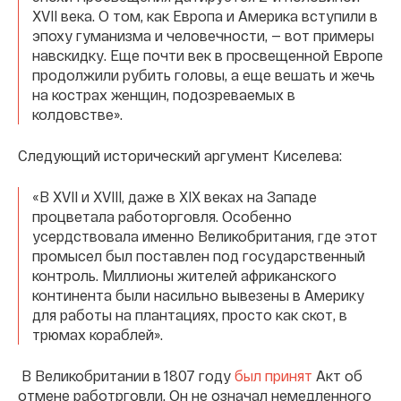
XVII века. О том, как Европа и Америка вступили в
эпоху гуманизма и человечности, — вот примеры
навскидку. Еще почти век в просвещенной Европе
продолжили рубить головы, а еще вешать и жечь
на кострах женщин, подозреваемых в
колдовстве».
Следующий исторический аргумент Киселева:
«В XVII и XVIII, даже в XIX веках на Западе
процветала работорговля. Особенно
усердствовала именно Великобритания, где этот
промысел был поставлен под государственный
контроль. Миллионы жителей африканского
континента были насильно вывезены в Америку
для работы на плантациях, просто как скот, в
трюмах кораблей».
В Великобритании в 1807 году
был принят
Акт об
отмене работрговли. Он не означал немедленного