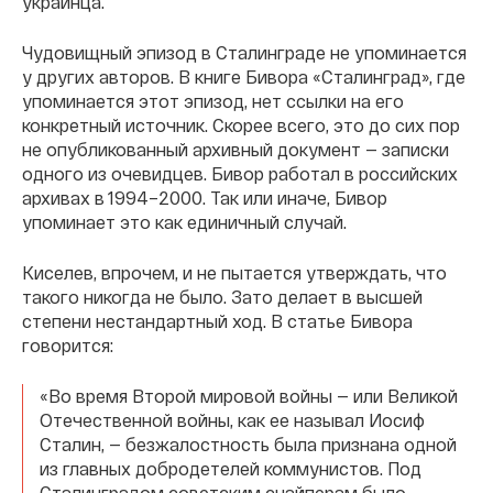
украинца.
Чудовищный эпизод в Сталинграде не упоминается
у других авторов. В книге Бивора «Сталинград», где
упоминается этот эпизод, нет ссылки на его
конкретный источник. Скорее всего, это до сих пор
не опубликованный архивный документ — записки
одного из очевидцев. Бивор работал в российских
архивах в 1994–2000. Так или иначе, Бивор
упоминает это как единичный случай.
Киселев, впрочем, и не пытается утверждать, что
такого никогда не было. Зато делает в высшей
степени нестандартный ход. В статье Бивора
говорится:
«Во время Второй мировой войны — или Великой
Отечественной войны, как ее называл Иосиф
Сталин, — безжалостность была признана одной
из главных добродетелей коммунистов. Под
Сталинградом советским снайперам было