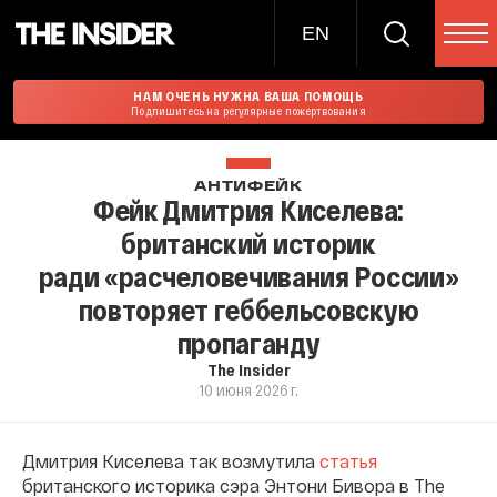
EN
НАМ ОЧЕНЬ НУЖНА ВАША ПОМОЩЬ
Подпишитесь на регулярные пожертвования
АНТИФЕЙК
Фейк Дмитрия Киселева:
британский историк
ради «расчеловечивания России»
повторяет геббельсовскую
пропаганду
The Insider
10 июня 2026 г.
Дмитрия Киселева так возмутила
статья
британского историка сэра Энтони Бивора в The