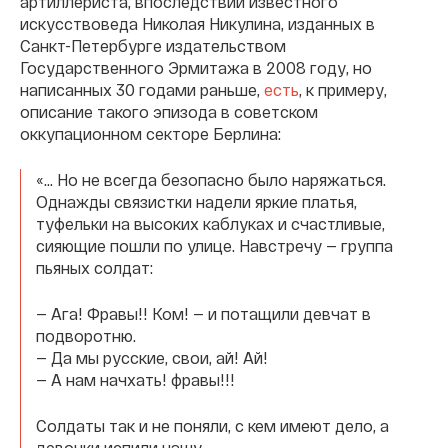
артиллериста, впоследствии известного
искусствоведа Николая Никулина, изданных в
Санкт-Петербурге издательством
Государственного Эрмитажа в 2008 году, но
написанных 30 годами раньше,
есть
, к примеру,
описание такого эпизода в советском
оккупационном секторе Берлина:
«… Но не всегда безопасно было наряжаться.
Однажды связистки надели яркие платья,
туфельки на высоких каблуках и счастливые,
сияющие пошли по улице. Навстречу — группа
пьяных солдат:
— Ага! Фравы!! Ком! — и потащили девчат в
подворотню.
— Да мы русские, свои, ай! Ай!
— А нам начхать! фравы!!!
Солдаты так и не поняли, с кем имеют дело, а
девочки испили чашу,