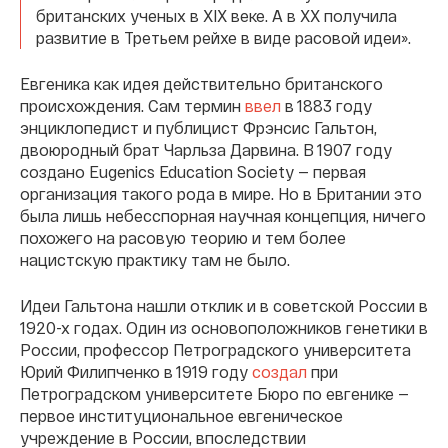
британских ученых в XIX веке. А в XX получила
развитие в Третьем рейхе в виде расовой идеи».
Евгеника как идея действительно британского
происхождения. Сам термин
ввел
в 1883 году
энциклопедист и публицист Фрэнсис Гальтон,
двоюродный брат Чарльза Дарвина. В 1907 году
создано Eugenics Education Society — первая
организация такого рода в мире. Но в Британии это
была лишь небесспорная научная концепция, ничего
похожего на расовую теорию и тем более
нацистскую практику там не было.
Идеи Гальтона нашли отклик и в советской России в
1920-х годах. Один из основоположников генетики в
России, профессор Петроградского университета
Юрий Филипченко в 1919 году
создал
при
Петроградском университете Бюро по евгенике —
первое институциональное евгеническое
учреждение в России, впоследствии