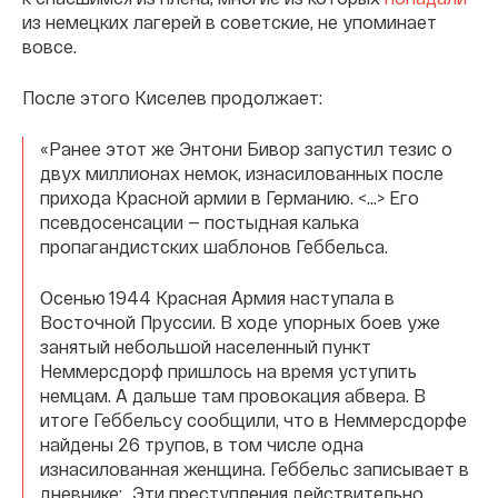
из немецких лагерей в советские, не упоминает
вовсе.
После этого Киселев продолжает:
«Ранее этот же Энтони Бивор запустил тезис о
двух миллионах немок, изнасилованных после
прихода Красной армии в Германию. <…> Его
псевдосенсации — постыдная калька
пропагандистских шаблонов Геббельса.
Осенью 1944 Красная Армия наступала в
Восточной Пруссии. В ходе упорных боев уже
занятый небольшой населенный пункт
Неммерсдорф пришлось на время уступить
немцам. А дальше там провокация абвера. В
итоге Геббельсу сообщили, что в Неммерсдорфе
найдены 26 трупов, в том числе одна
изнасилованная женщина. Геббельс записывает в
дневнике: „Эти преступления действительно