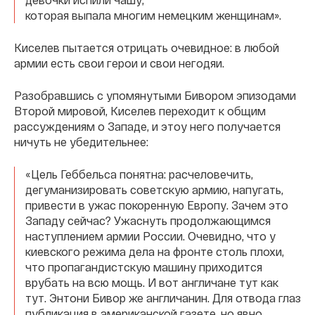
которая выпала многим немецким женщинам».
Киселев пытается отрицать очевидное: в любой
армии есть свои герои и свои негодяи.
Разобравшись с упомянутыми Бивором эпизодами
Второй мировой, Киселев переходит к общим
рассуждениям о Западе, и этоу него получается
ничуть не убедительнее:
«Цель Геббельса понятна: расчеловечить,
дегуманизировать советскую армию, напугать,
привести в ужас покоренную Европу. Зачем это
Западу сейчас? Ужаснуть продолжающимся
наступлением армии России. Очевидно, что у
киевского режима дела на фронте столь плохи,
что пропагандистскую машину приходится
врубать на всю мощь. И вот англичане тут как
тут. Энтони Бивор же англичанин. Для отвода глаз
публикация в американской газете, но явно