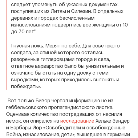
следует упомянуть об ужасных документах,
поступивших из Литвы и Силезии. В отдельных
деревнях и городах бесчисленным
изнасилованиям подверглись все женщины от 10
до 70 лет”.
Гнусная ложь. Мерят по себе. Для советского
солдата, за спиной которого остались
разоренные гитлеровцами города и села,
ответное варварство было бы унизительным и
означало бы стать на одну доску с теми
выродками, которых приходилось выгонять и
побеждать».
Вот только Бивор черпал информацию не из
геббельсовского пропагандистского листка.
Оценивая количество пострадавших от насилия
немок, он опирался на
исследование
Хельке Зандер
и Барбары Йор «Освободители и освобожденные
Война, изнасилования, дети», вышедшее в германии