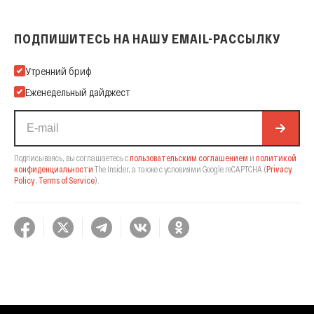
ПОДПИШИТЕСЬ НА НАШУ EMAIL-РАССЫЛКУ
Подпишитесь на нашу Email-рассылку
Утренний бриф
Еженедельный дайджест
Подписываясь, вы соглашаетесь с
пользовательским соглашением
и
политикой
конфиденциальности
The Insider,
а также с условиями Google reCAPTCHA
(
Privacy
Policy
,
Terms of Service
).