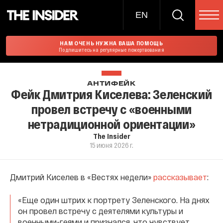
EN
НАМ ОЧЕНЬ НУЖНА ВАША ПОМОЩЬ
Подпишитесь на регулярные пожертвования
АНТИФЕЙК
Фейк Дмитрия Киселева: Зеленский
провел встречу с «военными
нетрадиционной ориентации»
The Insider
15 июня 2026 г.
Дмитрий Киселев в «Вестях недели»
рассказывает
:
«Еще один штрих к портрету Зеленского. На днях
он провел встречу с деятелями культуры и
военными-геями и признался, что чувствует