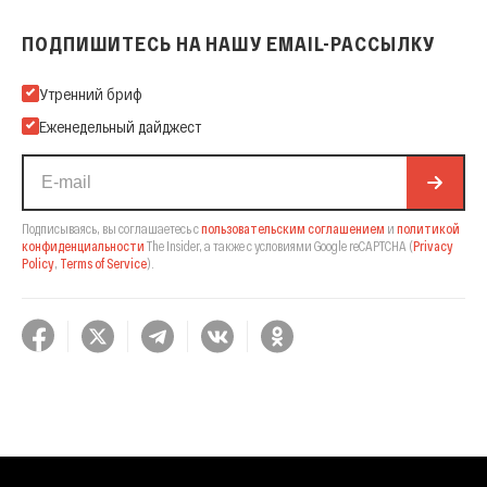
ПОДПИШИТЕСЬ НА НАШУ EMAIL-РАССЫЛКУ
Подпишитесь на нашу Email-рассылку
Утренний бриф
Еженедельный дайджест
Подписываясь, вы соглашаетесь с
пользовательским соглашением
и
политикой
конфиденциальности
The Insider,
а также с условиями Google reCAPTCHA
(
Privacy
Policy
,
Terms of Service
).