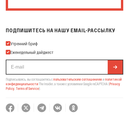
ПОДПИШИТЕСЬ НА НАШУ EMAIL-РАССЫЛКУ
Подпишитесь на нашу Email-рассылку
Утренний бриф
Еженедельный дайджест
Подписываясь, вы соглашаетесь с
пользовательским соглашением
и
политикой
конфиденциальности
The Insider,
а также с условиями Google reCAPTCHA
(
Privacy
Policy
,
Terms of Service
).