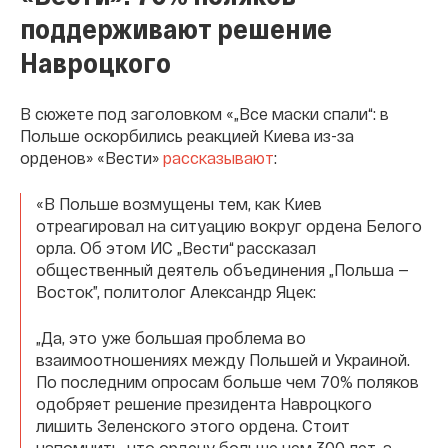
поддерживают решение
Навроцкого
В сюжете под заголовком «„Все маски спали“: в
Польше оскорбились реакцией Киева из-за
орденов» «Вести»
рассказывают
:
«В Польше возмущены тем, как Киев
отреагировал на ситуацию вокруг ордена Белого
орла. Об этом ИС „Вести“ рассказал
общественный деятель объединения „Польша —
Восток”, политолог Александр Яцек:
„Да, это уже большая проблема во
взаимоотношениях между Польшей и Украиной.
По последним опросам больше чем 70% поляков
одобряет решение президента Навроцкого
лишить Зеленского этого ордена. Стоит
напомнить, что ордену больше чем 300 лет, а